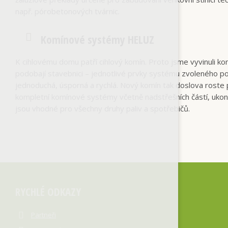
např. pórobetonových tvárnic.
Komínové systémy HELUZ
K cihlovému domu patří cihlový komín. Proto jsme vyvinuli 
podobají stavebnici – jednotlivé prvky systému zvoleného p
jednoduchá, úsporná a rychlá. Nový komín tak doslova roste
kompletní komínové systémy včetně nadstřešních částí, uko
jsou vhodné pro všechny druhy paliv a spotřebičů.
RYCHLÉ ODKAZY
Partneři