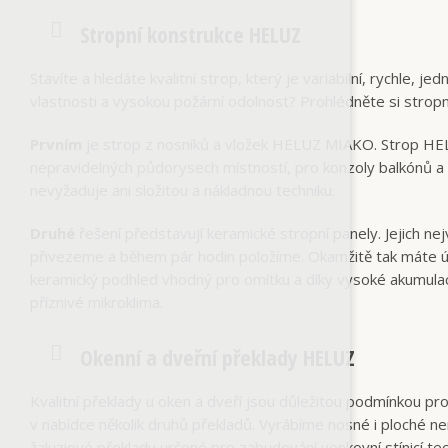
Stropní konstrukce HELUZ
Stavíte a hledáte kvalitní strop, který je variabilní, rychle,
vlastnosti a vysokou požární odolnost? Prohlédněte si stro
Prvním
je strop z nosníků a vložek HELUZ MIAKO. Strop HELUZ 
nepravidelných půdorysech místností, pro konzoly balkónů a
nevyžaduje ani složitou a nákladnou techniku.
Druhé
řešení představují keramické stropní panely. Jejich n
přivezeme a během pár hodin položíme. Okamžitě tak máte 
keramický podhled vhodný pro omítku a díky vysoké akumulaci 
příznivé mikroklima.
Okenní a dveřní překlady HELUZ
Kvalitní překlady u oken a dveří jsou důležitou podmínkou 
v nabídce několik druhů překladů. Vyrábíme nosné i ploché ne
žaluziové překlady určené pro zabudování venkovní stínicí tec