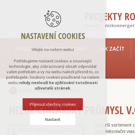
PROJEKTY R
tradiční · nízkoenerget
NASTAVENÍ COOKIES
ÚVOD
PROJEKTY DOMŮ
JAK ZAČÍT
Vítejte na našem webu!
Potřebujeme nastavit cookies a související
technologie, aby zobrazovaný obsah odpovídal
vašim potřebám a vy na webu nalezli přesně to, co
potřebujete. Soubory cookies používané na našem
webu
nikdy neslouží ke zjišťování totožnosti
uživatelů stránek
.
HELUZ cihlářský průmysl v.o.s.
Přijmout všechny cookies
HELUZ CIHLÁŘSKÝ PRŮMYSL V.
Nastavit
Nejširší sortiment 
tepelněizolační vla