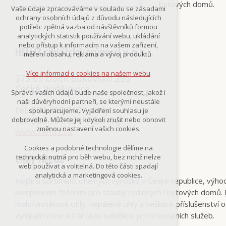
bytových domů.
Technická cookies
Vaše údaje zpracováváme v souladu se zásadami
nutná pro provozování webu
ochrany osobních údajů z důvodu následujících
udržení kontextu stránek (session):
potřeb: zpětná vazba od návštěvníků formou
případná přihlášení, volby jazyka, apod.
analytických statistik používání webu, ukládání
nebo přístup k informacím na vašem zařízení,
HELUZ cihlářský průmysl v.o.s.
Volitelná cookies
měření obsahu, reklama a vývoj produktů.
analytická pro anonymizované
vyhodnocení návštěvnosti
Více informací o cookies na našem webu
373 65 Dolní Bukovsko 295
marketingová cookies
(Google,Smartsupp,Seznam)
České Budějovice
Správci vašich údajů bude naše společnost, jakož i
naši důvěryhodní partneři, se kterými neustále
Více informací o cookies na našem webu
tel: 800 212 213 - cihly
spolupracujeme. Vyjádření souhlasu je
tel: 800 101 121 - komíny
dobrovolné. Můžete jej kdykoli zrušit nebo obnovit
změnou nastavení vašich cookies.
www.heluz.cz
Přijmout všechny cookies
Cookies a podobné technologie dělíme na
Cihly HELUZ
technická: nutná pro běh webu, bez nichž nelze
Odmítnout vše
web používat a volitelná. Do této části spadají
analytická a marketingová cookies.
Nejširší sortiment cihelných výrobků v České republice, výhod
komplexním řešením pro stavby rodinných i bytových domů. D
maloformátové cihly, nepálené cihly a veškeré příslušenství o
vynikající cenu a s širokou nabídkou profesionálních služeb.