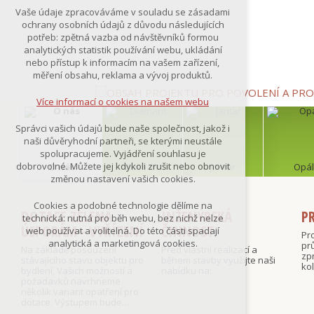
Technická cookies
Vaše údaje zpracováváme v souladu se zásadami
nutná pro provozování webu
ochrany osobních údajů z důvodu následujících
udržení kontextu stránek (session):
potřeb: zpětná vazba od návštěvníků formou
případná přihlášení, volby jazyka, apod.
analytických statistik používání webu, ukládání
nebo přístup k informacím na vašem zařízení,
Volitelná cookies
měření obsahu, reklama a vývoj produktů.
analytická pro anonymizované
vyhodnocení návštěvnosti
Více informací o cookies na našem webu
marketingová cookies
(Google,Smartsupp,Seznam)
Správci vašich údajů bude naše společnost, jakož i
naši důvěryhodní partneři, se kterými neustále
Více informací o cookies na našem webu
spolupracujeme. Vyjádření souhlasu je
dobrovolné. Můžete jej kdykoli zrušit nebo obnovit
O nás
Diamant
Jantar
Opál
změnou nastavení vašich cookies.
Přijmout všechny cookies
Cookies a podobné technologie dělíme na
DOTACE ZELENÁ
INŽENÝRSKÁ
P
technická: nutná pro běh webu, bez nichž nelze
ÚSPORÁM - VYŘÍZENÍ
ČINNOST
Odmítnout vše
web používat a volitelná. Do této části spadají
Pr
analytická a marketingová cookies.
pr
Na základě posouzení
Před vlastní realizací a
zp
stávajícího stavu objektu pro
během stavby využijte naši
kol
bydlení, Vašich možností a
nabídku na:
požadavků navrhneme
několik variant opatření pro
dotace. Výstupem bude…