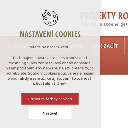
PROJEKTY R
tradiční · nízkoenerget
NASTAVENÍ COOKIES
ÚVOD
PROJEKTY DOMŮ
JAK ZAČÍT
Vítejte na našem webu!
Potřebujeme nastavit cookies a související
technologie, aby zobrazovaný obsah odpovídal
vašim potřebám a vy na webu nalezli přesně to, co
potřebujete. Soubory cookies používané na našem
webu
nikdy neslouží ke zjišťování totožnosti
uživatelů stránek
.
Přijmout všechny cookies
Nastavit