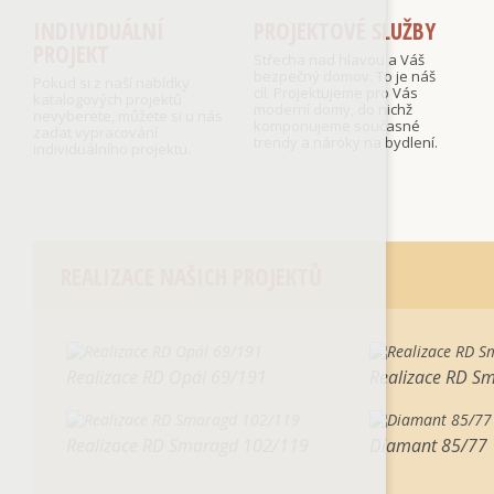
INDIVIDUÁLNÍ
PROJEKTOVÉ SLUŽBY
PROJEKT
Střecha nad hlavou a Váš
bezpečný domov. To je náš
Pokud si z naší nabídky
cíl. Projektujeme pro Vás
katalogových projektů
moderní domy, do nichž
nevyberete, můžete si u nás
komponujeme současné
zadat vypracování
trendy a nároky na bydlení.
individuálního projektu.
REALIZACE NAŠICH PROJEKTŮ
Realizace RD Opál 69/191
Realizace RD S
Realizace RD Smaragd 102/119
Diamant 85/77