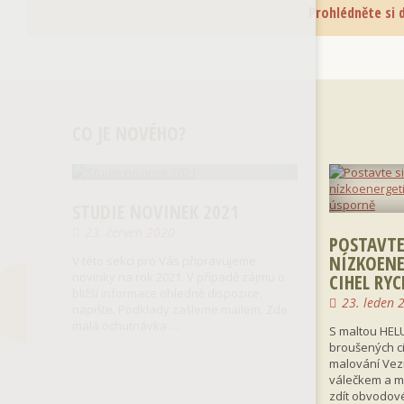
Prohlédněte si d
CO JE NOVÉHO?
STUDIE NOVINEK 2021
23. červen 2020
POSTAVTE
NÍZKOENE
V této sekci pro Vás připravujeme
novinky na rok 2021. V případě zájmu o
CIHEL RY
bližší informace ohledně dispozice,
23. leden 
napište. Podklady zašleme mailem. Zde
malá ochutnávka …
S maltou HELU
broušených c
malování Vez
válečkem a m
zdít obvodov