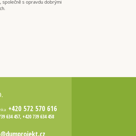
kt, společně s opravdu dobrými
ch.
O.
+420 572 570 616
inka
739 634 457, +420 739 634 458
o@dumprojekt.cz