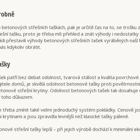
robně
betonových střešních taškách, pak je určitě čas na to, se trošku 
třešní tašku, proto je třeba mít přehled a znát výhody i nedostatky 
i přestavili výhody betonových střešních tašek vyráběných naší f
s kdykoliv obrátit.
ašky
ek patří bez debat odolnost, tvarová stálost a kvalita povrchov
jitele domů, je skvělá odolnost betonové tašky proti povětrnostn
onové střešní krytiny. Odolnost betonových tašek tak dosahuje u 
e toho důkazem.
je třeba zmínit také velmi jednoduchý systém pokládky. Cenově js
 krytinami a jsou zpravidla levnější než klasické tašky pálené.
nové střešní tašky lepší – při jejich výrobě dochází k minimální ek