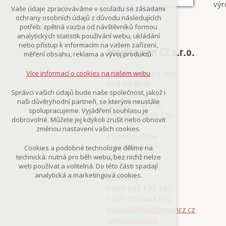
výr
Technická cookies
Vaše údaje zpracováváme v souladu se zásadami
nutná pro provozování webu
ochrany osobních údajů z důvodu následujících
udržení kontextu stránek (session):
potřeb: zpětná vazba od návštěvníků formou
případná přihlášení, volby jazyka, apod.
analytických statistik používání webu, ukládání
nebo přístup k informacím na vašem zařízení,
Mediterran CZ s.r.o.
Volitelná cookies
měření obsahu, reklama a vývoj produktů.
analytická pro anonymizované
vyhodnocení návštěvnosti
Vídeňská 264/120 b
Více informací o cookies na našem webu
marketingová cookies
619 00 Brno
(Google,Smartsupp,Seznam)
Správci vašich údajů bude naše společnost, jakož i
naši důvěryhodní partneři, se kterými neustále
IČO: 277 277 51
Více informací o cookies na našem webu
spolupracujeme. Vyjádření souhlasu je
DIČ: CZ 277 277 51
dobrovolné. Můžete jej kdykoli zrušit nebo obnovit
změnou nastavení vašich cookies.
Provozní doba
Přijmout všechny cookies
Pondělí - Pátek
Cookies a podobné technologie dělíme na
08:00 - 16:00
technická: nutná pro běh webu, bez nichž nelze
Odmítnout vše
web používat a volitelná. Do této části spadají
analytická a marketingová cookies.
Kontakty
+420 547 122 120
+420 774 443 672
obchod@mediterrancz.cz
www.terran.cz