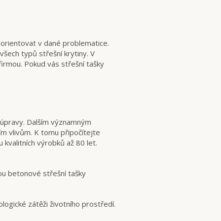
zorientovat v dané problematice.
všech typů střešní krytiny. V
irmou. Pokud vás střešní tašky
é úpravy. Dalším významným
ím vlivům. K tomu připočítejte
kvalitních výrobků až 80 let.
ou betonové střešní tašky
ologické zátěži životního prostředí.