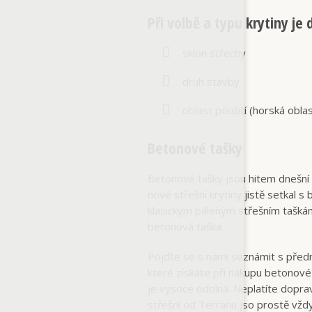
Při volbě a typu krytiny je
sklon střechy
druh stavby
oblast použití (horská obl
Betonové tašky
Betonové tašky jsou hitem dnešní 
nové střešní krytiny jistě setkal s
klasickým páleným střešním taškám
betonová taška.
Pojďte se s námi seznámit s předn
které získáte při nákupu betonové 
je vysoce odolná. Neplatíte dopra
střešní od Terranu jso prostě vždy