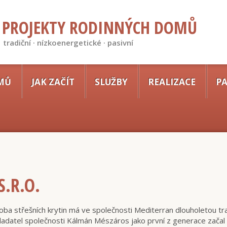
PROJEKTY RODINNÝCH DOMŮ
tradiční · nízkoenergetické · pasivní
MŮ
JAK ZAČÍT
SLUŽBY
REALIZACE
PA
S.R.O.
oba střešních krytin má ve společnosti Mediterran dlouholetou trad
ladatel společnosti Kálmán Mészáros jako první z generace zača