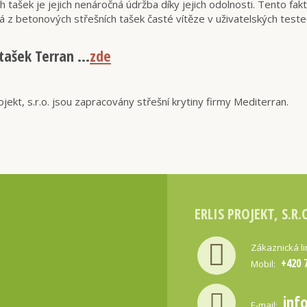
tašek je jejich nenáročná údržba díky jejich odolnosti. Tento fa
lá z betonových střešních tašek časté vítěze v uživatelských teste
ašek Terran ...
zde
jekt, s.r.o. jsou zapracovány střešní krytiny firmy Mediterran.
ERLIS PROJEKT, S.R.
Zákaznická l
+420 
Mobil:
inf
E-mail: