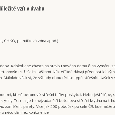
 důležité vzít v úvahu
ast, CHKO, památková zóna apod.)
doby. Kdokoliv se chystá na stavbu nového domu či na výměnu st
 betonovými střešními taškami. Někteří lidé dávají přednost lehkým
. Málokdo však ví, že výhody obou těchto typů střešních tašek v 
ostmi, které betonové střešní tašky poskytují. Nebo ještě lépe,
krytiny Terran. Je to nejžádanější betonová střešní krytina na trhu
vu, zaměření, palety. Více jak 200 poboček po celé ČR, kde můžet
 o něco dál, než konkurence.