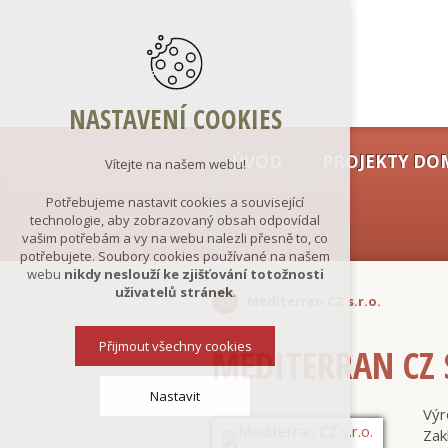
NASTAVENÍ COOKIES
ÚVOD
PROJEKTY DO
Vítejte na našem webu!
Potřebujeme nastavit cookies a související
technologie, aby zobrazovaný obsah odpovídal
vašim potřebám a vy na webu nalezli přesně to, co
potřebujete. Soubory cookies používané na našem
webu
nikdy neslouží ke zjišťování totožnosti
uživatelů stránek
.
Mediterran CZ s.r.o.
Přijmout všechny cookies
MEDITERRAN CZ 
Nastavit
Výr
Zak