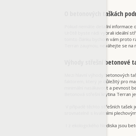
O betonových taškách pod
Pokud nemáte detailní informace o 
Určitě byste rádi vybrali ideální s
tomto článku bychom vám proto rád
Terran zaujmou, neváhejte se na ná
Výhody střešní betonové t
Mezi hlavní výhody betonových taš
faktorem, který je důležitý pro ma
minimální nasákavost a pevnost bet
Betonová střešní krytina Terran j
V případě těchto střešních tašek 
srovnatelné s kvalitními plechovými
I z ekologického hlediska jsou beto