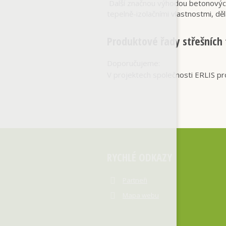
Další značnou výhodou betonových 
tepelně-izolačními vlastnostmi, dě
Produktové řady střešních t
Doporučujeme:
V projektech společnosti ERLIS pro
RYCHLÉ ODKAZY
Partneři
Mapa webu