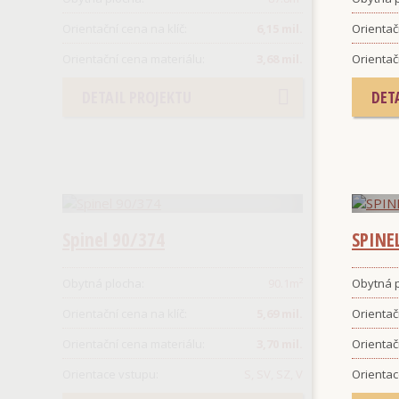
Orientační cena na klíč:
6,15 mil.
Orientačn
Orientační cena materiálu:
3,68 mil.
Orientač
DETAIL PROJEKTU
DET
Spinel 90/374
SPINE
Obytná plocha:
90.1
m²
Obytná p
Orientační cena na klíč:
5,69 mil.
Orientačn
Orientační cena materiálu:
3,70 mil.
Orientač
Orientace vstupu:
S, SV, SZ, V
Orientac