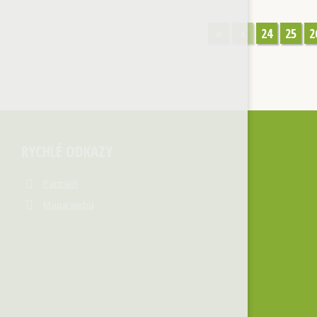
«
‹
24
25
2
RYCHLÉ ODKAZY
Partneři
Mapa webu