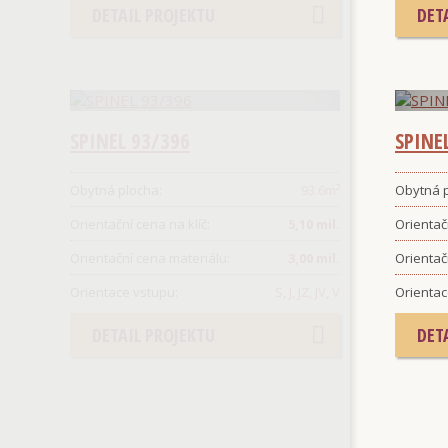
DETAIL PROJEKTU
DET
SPINEL 93/396
SPINE
Obytná plocha:
93.6
m²
Obytná p
Orientační cena na klíč:
5,10 mil.
Orientačn
Orientační cena materiálu:
3,00 mil.
Orientač
Orientace vstupu:
S, J, JZ, JV, V
Orientac
DETAIL PROJEKTU
DET