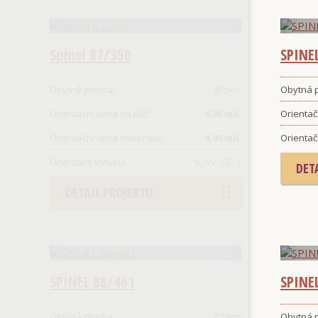
Spinel 87/350
SPINE
Obytná plocha:
85,5
m²
Obytná p
Orientační cena na klíč:
6,80 mil.
Orientačn
Orientační cena materiálu:
4,40 mil.
Orientač
Orientace vstupu:
S, SV, SZ, Z
DET
DETAIL PROJEKTU
SPINEL 88/461
SPINE
Obytná plocha:
87.8
m²
Obytná p