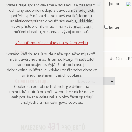
Technická cookies
Vaše údaje zpracováváme v souladu se zásadami
nutná pro provozování webu
ochrany osobních údajů z důvodu následujících
udržení kontextu stránek (session):
potřeb: zpětná vazba od návštěvníků formou
případná přihlášení, volby jazyka, apod.
Řada projektu:
analytických statistik používání webu, ukládání
nebo přístup k informacím na vašem zařízení,
Diamant
Jantar
Volitelná cookies
měření obsahu, reklama a vývoj produktů.
analytická pro anonymizované
vyhodnocení návštěvnosti
Více informací o cookies na našem webu
marketingová cookies
(Google,Smartsupp,Seznam)
Cena
Správci vašich údajů bude naše společnost, jakož i
neomezeně
do 1.5 mil. K
naši důvěryhodní partneři, se kterými neustále
Více informací o cookies na našem webu
spolupracujeme. Vyjádření souhlasu je
dobrovolné. Můžete jej kdykoli zrušit nebo obnovit
změnou nastavení vašich cookies.
Orientace vstupu:
Přijmout všechny cookies
Cookies a podobné technologie dělíme na
technická: nutná pro běh webu, bez nichž nelze
Odmítnout vše
web používat a volitelná. Do této části spadají
analytická a marketingová cookies.
431
NALEZENO
PROJEKTŮ