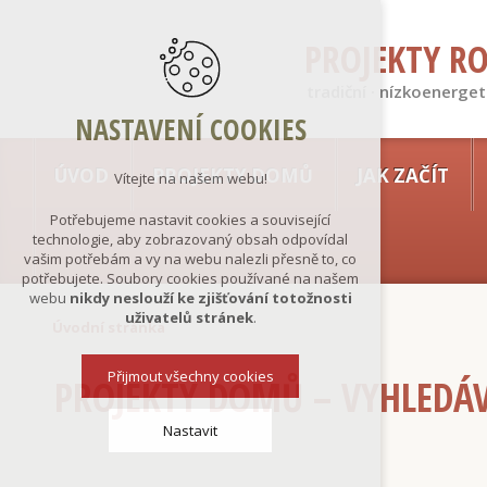
PROJEKTY R
tradiční · nízkoenerget
NASTAVENÍ COOKIES
ÚVOD
PROJEKTY DOMŮ
JAK ZAČÍT
Vítejte na našem webu!
Potřebujeme nastavit cookies a související
technologie, aby zobrazovaný obsah odpovídal
vašim potřebám a vy na webu nalezli přesně to, co
potřebujete. Soubory cookies používané na našem
webu
nikdy neslouží ke zjišťování totožnosti
uživatelů stránek
.
Úvodní stránka
Přijmout všechny cookies
PROJEKTY DOMŮ – VYHLEDÁ
Nastavit