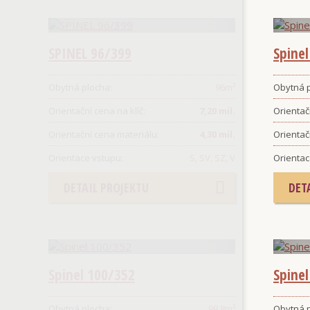
SPINEL 96/399
Spine
Obytná plocha:
96
m²
Obytná p
Orientační cena na klíč:
7,20 mil.
Orientačn
Orientační cena materiálu:
4,30 mil.
Orientač
Orientace vstupu:
S, SV, SZ, V
Orientac
DETAIL PROJEKTU
DET
Spinel 100/352
Spine
Obytná plocha:
99,8
m²
Obytná p