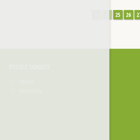
«
‹
25
26
2
RYCHLÉ ODKAZY
Partneři
Mapa webu