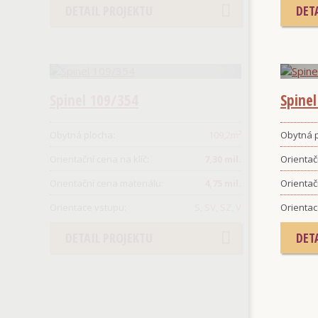
DETAIL PROJEKTU
DET
Spinel 109/354
Spine
Obytná plocha:
109,2
m²
Obytná p
Orientační cena na klíč:
7,30 mil.
Orientačn
Orientační cena materiálu:
4,75 mil.
Orientač
Orientace vstupu:
S, SV, SZ, V
Orientac
DETAIL PROJEKTU
DET