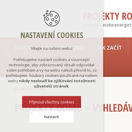
PROJEKTY R
tradiční · nízkoenerget
NASTAVENÍ COOKIES
ÚVOD
PROJEKTY DOMŮ
JAK ZAČÍT
Vítejte na našem webu!
Potřebujeme nastavit cookies a související
technologie, aby zobrazovaný obsah odpovídal
vašim potřebám a vy na webu nalezli přesně to, co
potřebujete. Soubory cookies používané na našem
webu
nikdy neslouží ke zjišťování totožnosti
uživatelů stránek
.
Úvodní stránka
Přijmout všechny cookies
PROJEKTY DOMŮ – VYHLEDÁ
Nastavit