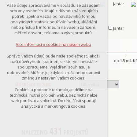
Technická cookies
Vaše údaje zpracováváme v souladu se zásadami
nutná pro provozování webu
ochrany osobních údajů z důvodu následujících
udržení kontextu stránek (session):
potřeb: zpětná vazba od návštěvníků formou
případná přihlášení, volby jazyka, apod.
Řada projektu:
analytických statistik používání webu, ukládání
nebo přístup k informacím na vašem zařízení,
Diamant
Jantar
Volitelná cookies
měření obsahu, reklama a vývoj produktů.
analytická pro anonymizované
vyhodnocení návštěvnosti
Více informací o cookies na našem webu
marketingová cookies
(Google,Smartsupp,Seznam)
Cena
Správci vašich údajů bude naše společnost, jakož i
neomezeně
do 1.5 mil. K
naši důvěryhodní partneři, se kterými neustále
Více informací o cookies na našem webu
spolupracujeme. Vyjádření souhlasu je
dobrovolné. Můžete jej kdykoli zrušit nebo obnovit
změnou nastavení vašich cookies.
Orientace vstupu:
Přijmout všechny cookies
Cookies a podobné technologie dělíme na
technická: nutná pro běh webu, bez nichž nelze
Odmítnout vše
web používat a volitelná. Do této části spadají
analytická a marketingová cookies.
431
NALEZENO
PROJEKTŮ