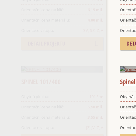
Orientační cena na klíč:
6,15 mil.
Orientačn
Orientační cena materiálu:
4,00 mil.
Orientač
Orientace vstupu:
SV, SZ, Z, V
Orientac
DETAIL PROJEKTU
DET
SPINEL 101/400
Spine
Obytná plocha:
101.3
m²
Obytná p
Orientační cena na klíč:
5,90 mil.
Orientačn
Orientační cena materiálu:
3,55 mil.
Orientač
Orientace vstupu:
JZ, JV, Z, V
Orientac