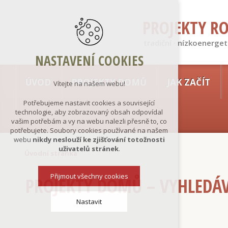
PROJEKTY R
tradiční · nízkoenerget
NASTAVENÍ COOKIES
ÚVOD
PROJEKTY DOMŮ
JAK ZAČÍT
Vítejte na našem webu!
Potřebujeme nastavit cookies a související
technologie, aby zobrazovaný obsah odpovídal
vašim potřebám a vy na webu nalezli přesně to, co
potřebujete. Soubory cookies používané na našem
webu
nikdy neslouží ke zjišťování totožnosti
uživatelů stránek
.
Úvodní stránka
Přijmout všechny cookies
PROJEKTY DOMŮ – VYHLEDÁ
Nastavit