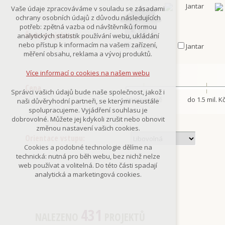
Technická cookies
Vaše údaje zpracováváme v souladu se zásadami
nutná pro provozování webu
ochrany osobních údajů z důvodu následujících
udržení kontextu stránek (session):
potřeb: zpětná vazba od návštěvníků formou
případná přihlášení, volby jazyka, apod.
Řada projektu:
analytických statistik používání webu, ukládání
nebo přístup k informacím na vašem zařízení,
Diamant
Jantar
Volitelná cookies
měření obsahu, reklama a vývoj produktů.
analytická pro anonymizované
vyhodnocení návštěvnosti
Více informací o cookies na našem webu
marketingová cookies
(Google,Smartsupp,Seznam)
Cena
Správci vašich údajů bude naše společnost, jakož i
neomezeně
do 1.5 mil. K
naši důvěryhodní partneři, se kterými neustále
Více informací o cookies na našem webu
spolupracujeme. Vyjádření souhlasu je
dobrovolné. Můžete jej kdykoli zrušit nebo obnovit
změnou nastavení vašich cookies.
Orientace vstupu:
Přijmout všechny cookies
Cookies a podobné technologie dělíme na
technická: nutná pro běh webu, bez nichž nelze
Odmítnout vše
web používat a volitelná. Do této části spadají
analytická a marketingová cookies.
431
NALEZENO
PROJEKTŮ