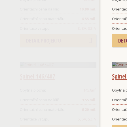
Orientační cena na klíč:
10,90 mil.
Orientačn
Orientační cena materiálu:
6,55 mil.
Orientač
Orientace vstupu:
S, SV, SZ, V
Orientac
DETAIL PROJEKTU
DET
Spinel 146/407
Spine
Obytná plocha:
145.8
m²
Obytná p
Orientační cena na klíč:
9,55 mil.
Orientačn
Orientační cena materiálu:
6,20 mil.
Orientač
Orientace vstupu:
S, SV, SZ, V
Orientac