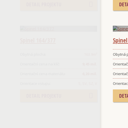
DETAIL PROJEKTU
DET
Spinel 164/377
Spine
Obytná plocha:
163.9
m²
Obytná p
Orientační cena na klíč:
9,45 mil.
Orientačn
Orientační cena materiálu:
6,20 mil.
Orientač
Orientace vstupu:
S, SV, SZ, V
Orientac
DETAIL PROJEKTU
DET