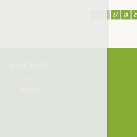
«
‹
27
28
2
RYCHLÉ ODKAZY
Partneři
Mapa webu