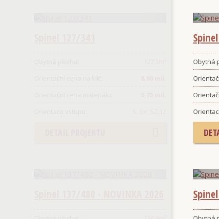
Spinel 127/341
Spine
Obytná plocha:
127.3
m²
Obytná p
Orientační cena na klíč:
8,80 mil.
Orientačn
Orientační cena materiálu:
5,75 mil.
Orientač
Orientace vstupu:
S, SV, SZ, JZ
Orientac
DETAIL PROJEKTU
DET
Spinel 137/480 - NOVINKA 2026
Spine
Obytná plocha:
136.9
m²
Obytná p