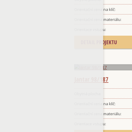
Orientační cena na klíč:
Orientační cena materiálu:
Orientace vstupu:
DETAIL PROJEKTU
Jantar 98/187
Obytná plocha:
Orientační cena na klíč:
Orientační cena materiálu:
Orientace vstupu: