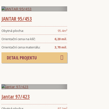
JANTAR 95/453
Obytná plocha:
95.4
m²
Orientační cena na klíč:
6,20 mil.
Orientační cena materiálu:
3,70 mil.
DETAIL PROJEKTU
Jantar 97/423
Obytná plocha:
97.1
m²