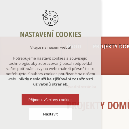
NASTAVENÍ COOKIES
ÚVOD
PROJEKTY DO
Vítejte na našem webu!
Potřebujeme nastavit cookies a související
technologie, aby zobrazovaný obsah odpovídal
vašim potřebám a vy na webu nalezli přesně to, co
potřebujete. Soubory cookies používané na našem
webu
nikdy neslouží ke zjišťování totožnosti
uživatelů stránek
.
Úvodní stránka
Přijmout všechny cookies
PROJEKTY DOM
Nastavit