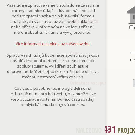
Technická cookies
Vaše údaje zpracováváme v souladu se zásadami
nutná pro provozování webu
ochrany osobních údajů z důvodu následujících
udržení kontextu stránek (session):
potřeb: zpětná vazba od návštěvníků formou
případná přihlášení, volby jazyka, apod.
Řada projektu:
analytických statistik používání webu, ukládání
nebo přístup k informacím na vašem zařízení,
Volitelná cookies
měření obsahu, reklama a vývoj produktů.
analytická pro anonymizované
vyhodnocení návštěvnosti
Více informací o cookies na našem webu
marketingová cookies
(Google,Smartsupp,Seznam)
Cena
Správci vašich údajů bude naše společnost, jakož i
ne
naši důvěryhodní partneři, se kterými neustále
Více informací o cookies na našem webu
spolupracujeme. Vyjádření souhlasu je
dobrovolné. Můžete jej kdykoli zrušit nebo obnovit
změnou nastavení vašich cookies.
Orientace vstupu:
Přijmout všechny cookies
Cookies a podobné technologie dělíme na
technická: nutná pro běh webu, bez nichž nelze
Odmítnout vše
web používat a volitelná. Do této části spadají
analytická a marketingová cookies.
431
NALEZENO
PROJE