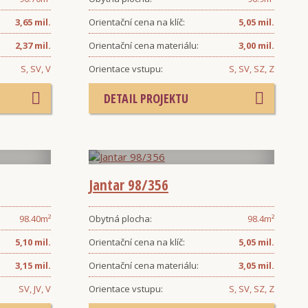
3,65 mil.
Orientační cena na klíč:
5,05 mil.
2,37 mil.
Orientační cena materiálu:
3,00 mil.
S, SV, V
Orientace vstupu:
S, SV, SZ, Z
DETAIL PROJEKTU
Jantar 98/356
98.40
m²
Obytná plocha:
98.4
m²
5,10 mil.
Orientační cena na klíč:
5,05 mil.
3,15 mil.
Orientační cena materiálu:
3,05 mil.
SV, JV, V
Orientace vstupu:
S, SV, SZ, Z