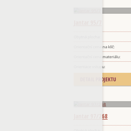
Jantar 95/7
Obytná plocha:
Orientační cena na klíč:
Orientační cena materiálu:
Orientace vstupu:
DETAIL PROJEKTU
Jantar 97/268
Obytná plocha: