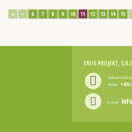
«
‹
6
7
8
9
10
11
12
13
14
15
ERLIS PROJEKT, S.R.
Zákaznická l
+420 
Mobil:
inf
E-mail: