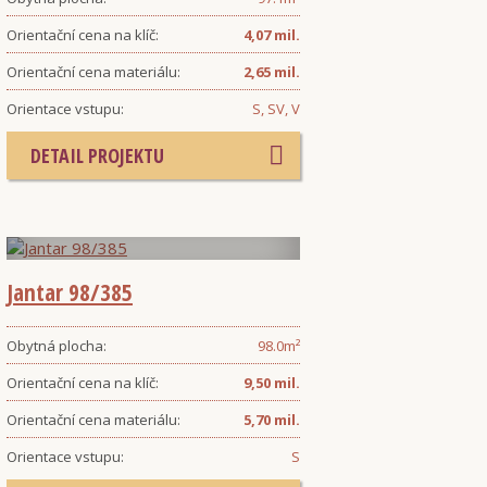
Orientační cena na klíč:
4,07 mil.
Orientační cena materiálu:
2,65 mil.
Orientace vstupu:
S, SV, V
DETAIL PROJEKTU
Jantar 98/385
Obytná plocha:
98.0
m²
Orientační cena na klíč:
9,50 mil.
Orientační cena materiálu:
5,70 mil.
Orientace vstupu:
S