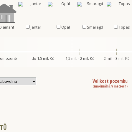
Diamant
Jantar
Opál
Smaragd
Topas
omezeně
do 1.5 mil. Kč
1,5 mil. - 2 mil. Kč
2 mil. - 3 mil. Kč
Velikost pozemku
(maximální, v metrech)
KTŮ