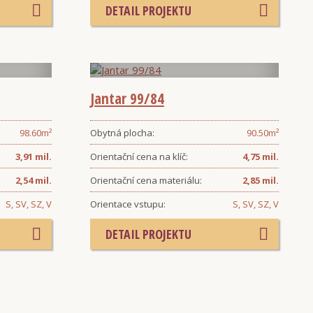
DETAIL PROJEKTU
Jantar 99/84
98.60
m²
Obytná plocha:
90.50
m²
3,91 mil.
Orientační cena na klíč:
4,75 mil.
2,54 mil.
Orientační cena materiálu:
2,85 mil.
S, SV, SZ, V
Orientace vstupu:
S, SV, SZ, V
DETAIL PROJEKTU