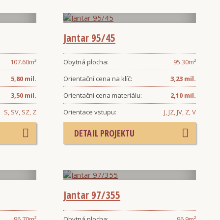
Jantar 95/45
107.60
m²
Obytná plocha:
95.30
m²
5,80 mil.
Orientační cena na klíč:
3,23 mil.
3,50 mil.
Orientační cena materiálu:
2,10 mil.
S, SV, SZ, Z
Orientace vstupu:
J, JZ, JV, Z, V
DETAIL PROJEKTU
Jantar 97/355
96.70
m²
Obytná plocha:
96.9
m²