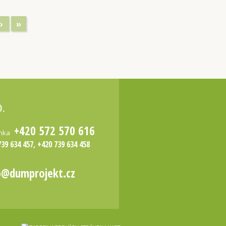
›
»
O.
+420 572 570 616
inka
739 634 457, +420 739 634 458
o@dumprojekt.cz