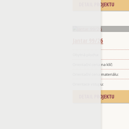
DETAIL PROJEKTU
Jantar 99/26
Obytná plocha:
Orientační cena na klíč:
Orientační cena materiálu:
Orientace vstupu:
DETAIL PROJEKTU