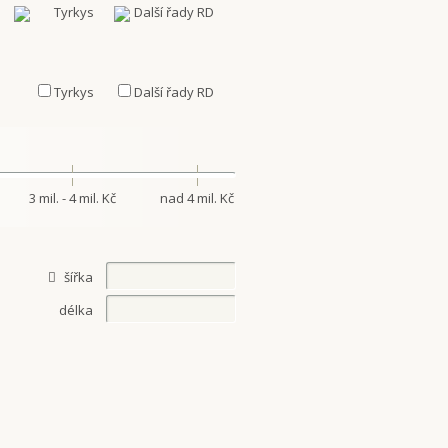
Tyrkys
Další řady RD
3 mil. - 4 mil. Kč
nad 4 mil. Kč
šířka
délka