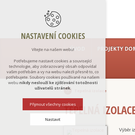
NASTAVENÍ COOKIES
ÚVOD
PROJEKTY DO
Vítejte na našem webu!
Potřebujeme nastavit cookies a související
technologie, aby zobrazovaný obsah odpovídal
vašim potřebám a vy na webu nalezli přesně to, co
potřebujete. Soubory cookies používané na našem
webu
nikdy neslouží ke zjišťování totožnosti
uživatelů stránek
.
Tepelná izolace
Přijmout všechny cookies
TEPELNÁ IZOLAC
Nastavit
Výběr iz