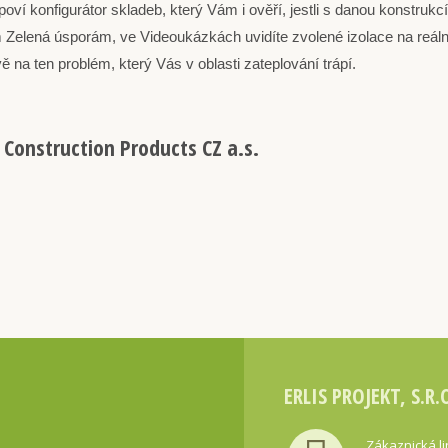
ví konfigurátor skladeb, který Vám i ověří, jestli s danou konstrukc
 Zelená úsporám, ve Videoukázkách uvidíte zvolené izolace na reál
na ten problém, který Vás v oblasti zateplování trápí.
 Construction Products CZ a.s.
ERLIS PROJEKT, S.R.
Zákaznická l