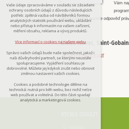
Technická cookies
Vám napo
Vaše údaje zpracováváme v souladu se zásadami
nutná pro provozování webu
ochrany osobních údajů z důvodu následujících
program
udržení kontextu stránek (session):
potřeb: zpětná vazba od návštěvníků formou
případná přihlášení, volby jazyka, apod.
dotazy možná najdete odpověď právě 
analytických statistik používání webu, ukládání
nebo přístup k informacím na vašem zařízení,
Volitelná cookies
měření obsahu, reklama a vývoj produktů.
analytická pro anonymizované
vyhodnocení návštěvnosti
Divize Isover, Saint-Gobain
Více informací o cookies na našem webu
marketingová cookies
(Google,Smartsupp,Seznam)
Správci vašich údajů bude naše společnost, jakož i
Prezentace.pdf
naši důvěryhodní partneři, se kterými neustále
Více informací o cookies na našem webu
spolupracujeme. Vyjádření souhlasu je
dobrovolné. Můžete jej kdykoli zrušit nebo obnovit
změnou nastavení vašich cookies.
Přijmout všechny cookies
Cookies a podobné technologie dělíme na
technická: nutná pro běh webu, bez nichž nelze
Odmítnout vše
web používat a volitelná. Do této části spadají
analytická a marketingová cookies.
RYCHLÉ ODKAZY
Partneři