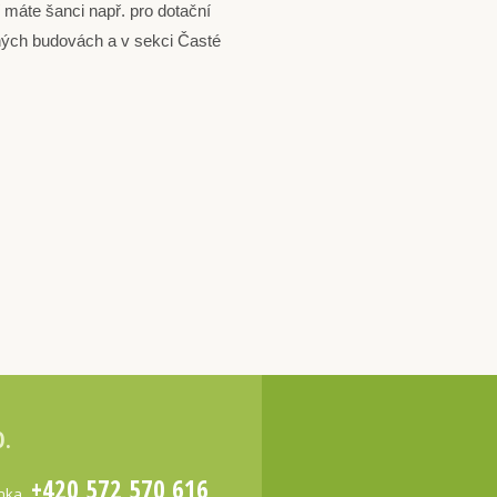
í máte šanci např. pro dotační
ných budovách a v sekci Časté
O.
+420 572 570 616
inka