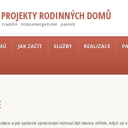
PROJEKTY RODINNÝCH DOMŮ
tradiční · nízkoenergetické · pasivní
MŮ
JAK ZAČÍT
SLUŽBY
REALIZACE
PA
E
olace a její správné zpracování nemusí být takový oříšek, když se ví