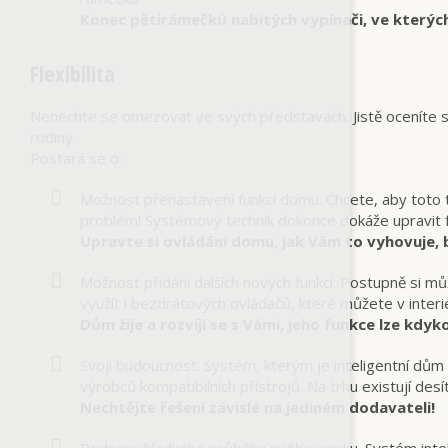
Konec pětirámečků nabitých vypínači, ve kterýc
Flexibilita
Nenechte se omezovat ve svých představách. Jistě oceníte s
rodiny.
Postará se o:
Možnost přenastavení funkcí domu. Chcete, aby toto tl
problém! Systémový technik dokonce dokáže upravit f
Upravte si ovládání domu, jak Vám to vyhovuje, 
Možnost přidání dalších nových funkcí. Postupně si mů
využít i bezdrátových ovládačů, které můžete v interi
Dům žije a rozvíjí se s Vámi, jeho funkce lze kdykol
Svoji budoucnost. Systém, kterým je inteligentní d
výrobců kompatibilních přístrojů. Na trhu existují desí
Nechtějte řešení závislé na jediném dodavateli!