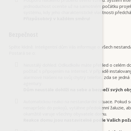
Podporu hladkého průběhu svého vzniku. Systém intel
jednoduchost oceníte už na samotném počátku projektu
systému, kdy jeho charakteristické vlastnosti předc
Přizpůsobivý v každém směru!
Bezpečnost
Spěte klidně. Inteligentní dům Vás informuje o všech nestanda
Postará se o:
Neustálý dohled. Odkudkoliv máte přehled o celém dom
počítač s připojením na Internet. V případě instalova
alarmové hlášení na svůj chytrý telefon, zda se jedná
agentury.
Dům neustále dohlíží na sebe a bezpečí svých ob
Automatickou reakci na nestandardní situace. Pokud s
nenapršelo do pokojů, vytáhne předokenní žaluzie, aby
okamžitě varuje všechny obyvatele domu.
Reakce domu jsou nastavitelné podle Vašich pož