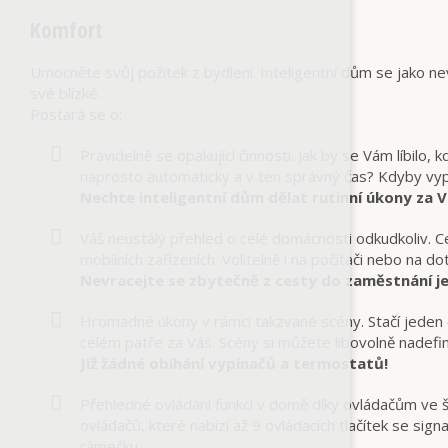
Komfort
Umocněte svůj požitek z bydlení. Inteligentní dům se jako nev
své blízké.
Postará se o:
Pravidelně se opakující činnosti. Jak by se Vám líbilo,
naprosto automaticky a v ten správný čas? Kdyby vypn
Nechte inteligentní dům dělat rutinní úkony za V
Váš neustálý přehled o celé domácnosti odkudkoliv. Celý
mobilních zařízeních. Volitelně i na počítači nebo na
Nevracejte se zbytečně z cesty do zaměstnání je
Hromadné úkony v rámci takzvané scény. Stačí jeden
celém patře za Vás. Scény si můžete libovolně nadefin
Již žádné obíhání vypínačů a termostatů!
Přehledné ovládání funkcí v domě díky ovládačům ve
ovládačů, které nabízí až 9 ovládacích tlačítek se sig
rámečku.