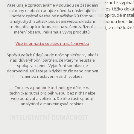
kanceláři naleznete vypínače
Technická cookies
Vaše údaje zpracováváme v souladu se zásadami
nutná pro provozování webu
energie si dnes těžko dok
ochrany osobních údajů z důvodu následujících
udržení kontextu stránek (session):
Slaboproudé instalace se dnes, stejně jako silnoproudé instal
potřeb: zpětná vazba od návštěvníků formou
případná přihlášení, volby jazyka, apod.
spojit a ušetřit tak čas a náklady za montáž. Vhodnou koordinací
analytických statistik používání webu, ukládání
nebo přístup k informacím na vašem zařízení,
Slaboproudé rozvody se dělí do několika oblastí, z nichž každ
Volitelná cookies
měření obsahu, reklama a vývoj produktů.
analytická pro anonymizované
vyhodnocení návštěvnosti
Více informací o cookies na našem webu
marketingová cookies
(Google,Smartsupp,Seznam)
Schneider Electric CZ, s. r. o.
Správci vašich údajů bude naše společnost, jakož i
naši důvěryhodní partneři, se kterými neustále
Více informací o cookies na našem webu
spolupracujeme. Vyjádření souhlasu je
Středisko služeb zákazníkům:
dobrovolné. Můžete jej kdykoli zrušit nebo obnovit
Tel.: 382 766 333
změnou nastavení vašich cookies.
Přijmout všechny cookies
Cookies a podobné technologie dělíme na
info@cz.schneider-electric.com
technická: nutná pro běh webu, bez nichž nelze
www.schneider-electric.cz
Odmítnout vše
web používat a volitelná. Do této části spadají
www.vypinac.cz
analytická a marketingová cookies.
INTELIGENTNÍ DOMÁCNOST