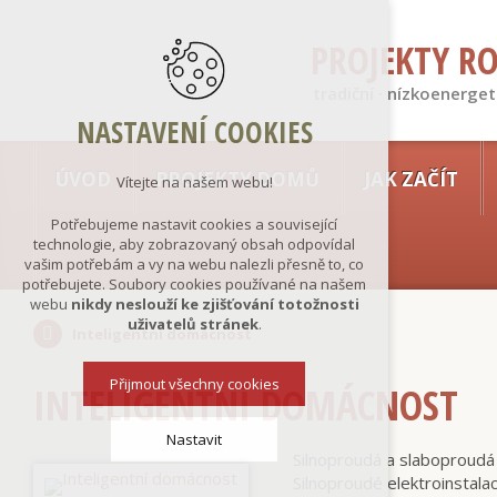
PROJEKTY R
tradiční · nízkoenerget
NASTAVENÍ COOKIES
ÚVOD
PROJEKTY DOMŮ
JAK ZAČÍT
Vítejte na našem webu!
Potřebujeme nastavit cookies a související
technologie, aby zobrazovaný obsah odpovídal
vašim potřebám a vy na webu nalezli přesně to, co
potřebujete. Soubory cookies používané na našem
webu
nikdy neslouží ke zjišťování totožnosti
uživatelů stránek
.
Inteligentní domácnost
Přijmout všechny cookies
INTELIGENTNÍ DOMÁCNOST
Nastavit
Silnoproudá a slaboproudá 
Silnoproudé elektroinstala