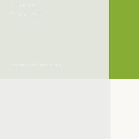
Partneři
Mapa webu
Copyright © ERLIS projekt, s.r.o.