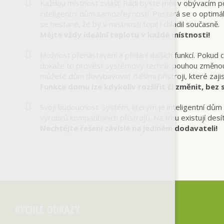
Každou místnost zvlášť. Rádi byste měli v obývacím pok
inteligentní dům samozřejmostí. Postará se o optimáln
se nestane, že by v místnosti topil i chladil současně.
Mějte vždy ideální teplotu v každé místnosti!
Možnost přenastavení a přidání dalších funkcí. Pokud 
dokáže to provést systémový technik pouhou změnou n
můžete dům dovybavovat dalšími přístroji, které zajis
Funkce domu lze kdykoliv rozšířit či změnit, bez 
Svoji budoucnost. Systém, kterým je inteligentní d
výrobců kompatibilních přístrojů. Na trhu existují desí
Nechtějte řešení závislé na jediném dodavateli!
RYCHLÉ ODKAZY