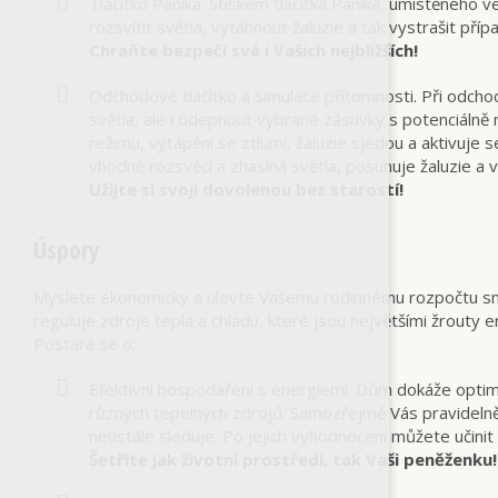
Tlačítko Panika. Stiskem tlačítka Panika, umístěného
rozsvítit světla, vytáhnout žaluzie a tak vystrašit příp
Chraňte bezpečí své i Vašich nejbližších!
Odchodové tlačítko a simulace přítomnosti. Při odch
světla, ale i odepnout vybrané zásuvky s potenciáln
režimu, vytápění se ztlumí, žaluzie sjedou a aktivuje
vhodně rozsvěcí a zhasíná světla, posunuje žaluzie a v
Užijte si svoji dovolenou bez starostí!
Úspory
Myslete ekonomicky a ulevte Vašemu rodinnému rozpočtu sní
reguluje zdroje tepla a chladu, které jsou největšími žrouty e
Postará se o:
Efektivní hospodaření s energiemi. Dům dokáže optimál
různých tepelných zdrojů. Samozřejmě Vás pravidelně i
neustále sleduje. Po jejich vyhodnocení můžete učinit 
Šetříte jak životní prostředí, tak Vaši peněženku!