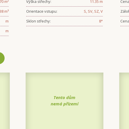
.70
m²
Výška střechy:
11.35
m
Cena
38
m³
Orientace vstupu:
S, SV, SZ, V
Zálo
m
Sklon střechy:
8
°
Cena
m
Tento dům
nemá přízemí