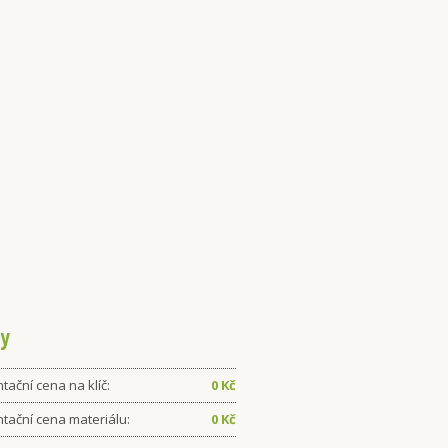
y
tační cena na klíč:
0
Kč
ntační cena materiálu:
0
Kč