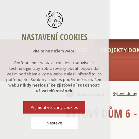
NASTAVENÍ COOKIES
ÚVOD
PROJEKTY DO
Vítejte na našem webu!
Potřebujeme nastavit cookies a související
technologie, aby zobrazovaný obsah odpovídal
vašim potřebám a vy na webu nalezli přesně to, co
potřebujete. Soubory cookies používané na našem
webu
nikdy neslouží ke zjišťování totožnosti
uživatelů stránek
.
Projekty domů
Bytové domy
Přijmout všechny cookies
BYTOVÝ DŮM 6 -
Nastavit