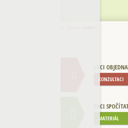
Suterén -
0.00
m²
CHCI OBJEDNA
KONZULTACI
CHCI SPOČÍTA
MATERIÁL