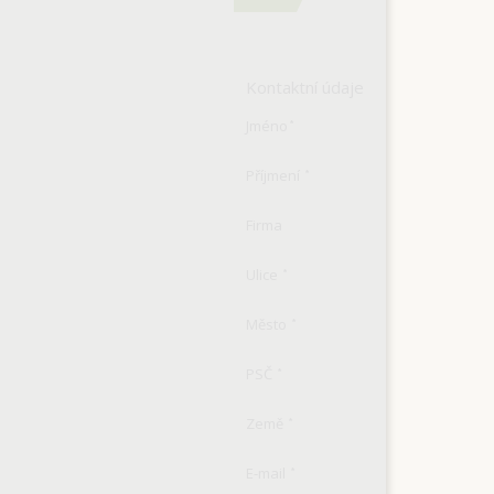
Kontaktní údaje
Jméno
*
Příjmení
*
Firma
Ulice
*
Město
*
PSČ
*
Země
*
E-mail
*