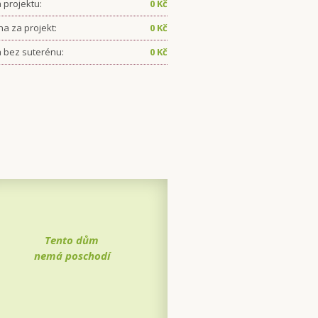
 projektu:
0
Kč
ha za projekt:
0
Kč
 bez suterénu:
0
Kč
Tento dům
nemá poschodí