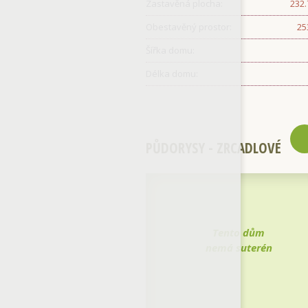
Zastavěná plocha:
232
Obestavěný prostor:
25
Šířka domu:
Délka domu:
PŮDORYSY - ZRCADLOVÉ
Tento dům
nemá suterén