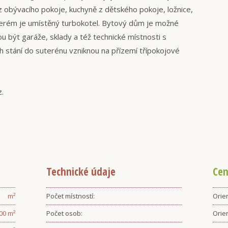
 z obývacího pokoje, kuchyně z dětského pokoje, ložnice,
terém je umístěný turbokotel. Bytový dům je možné
 být garáže, sklady a též technické místnosti s
 stání do suterénu vzniknou na přízemí třípokojové
z.
Technické údaje
Cen
m²
Počet místností:
Orien
.00
m²
Počet osob:
Orie