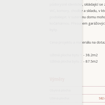
půdorysně identické, skládající se
WC, komory, chodby a skladu, v k
podsklepit. V suterénu domu mohou
kočárkárnou. Přesunem garážových
byty.
Cena projektu a materiálu na dota
Užitná plocha bytu 1 - 38.2m2
Užitná plocha bytu 2 - 87.5m2
Výměry
Obytná plocha:
Užitná plocha:
582