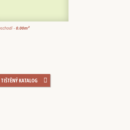
schodí -
0.00
m²
TIŠTĚNÝ KATALOG