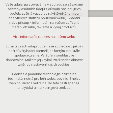
Technická cookies
Vaše údaje zpracováváme v souladu se zásadami
nutná pro provozování webu
ochrany osobních údajů z důvodu následujících
udržení kontextu stránek (session):
potřeb: zpětná vazba od návštěvníků formou
případná přihlášení, volby jazyka, apod.
analytických statistik používání webu, ukládání
nebo přístup k informacím na vašem zařízení,
Volitelná cookies
měření obsahu, reklama a vývoj produktů.
analytická pro anonymizované
vyhodnocení návštěvnosti
Více informací o cookies na našem webu
marketingová cookies
(Google,Smartsupp,Seznam)
Správci vašich údajů bude naše společnost, jakož i
naši důvěryhodní partneři, se kterými neustále
Více informací o cookies na našem webu
spolupracujeme. Vyjádření souhlasu je
dobrovolné. Můžete jej kdykoli zrušit nebo obnovit
změnou nastavení vašich cookies.
Přijmout všechny cookies
Cookies a podobné technologie dělíme na
technická: nutná pro běh webu, bez nichž nelze
Odmítnout vše
web používat a volitelná. Do této části spadají
analytická a marketingová cookies.