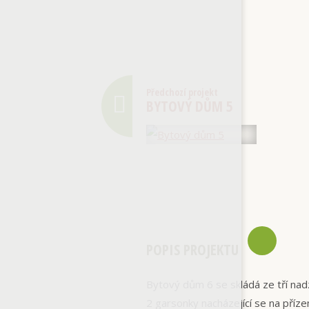
Předchozí projekt
BYTOVÝ DŮM 5
POPIS PROJEKTU
Bytový dům 6 se skládá ze tří nad
2 garsonky nacházející se na příz