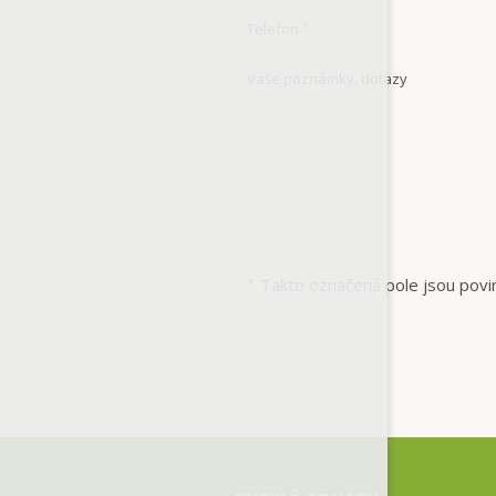
Telefon
*
Vaše poznámky, dotazy
Takto označená pole jsou povi
*