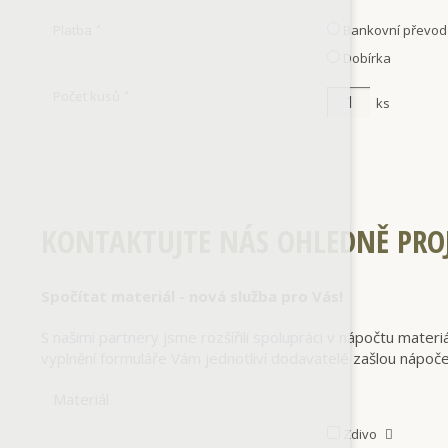
Platba
Bankovní převod
*
Dobírka
Počet kusů
*
ks
KONTAKTUJTE NÁS OHLEDNĚ PRO
Spočítat materiál - nová služba pro Vás!
S našimi partnery jsme rozšířili spolupráci v nápočtu mater
vyplnění formuláře Vám jednotliví dodavatelé zašlou nápoč
Materiál
Zdivo