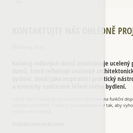
Čas
*
KONTAKTUJTE NÁS OHLEDNĚ PRO
Katalog rodinných domů představuje ucelený p
domů, které reflektují současné architektonic
bydlení. Slouží jako inspirační i praktický nástr
a esteticky nadčasové řešení svého bydlení.
Každý dům v katalogu je navržen s důrazem na funkční dispozi
okolního prostředí. Projekty jsou koncipovány tak, aby vy
možnostem klientů.
Součástí katalogu jsou: