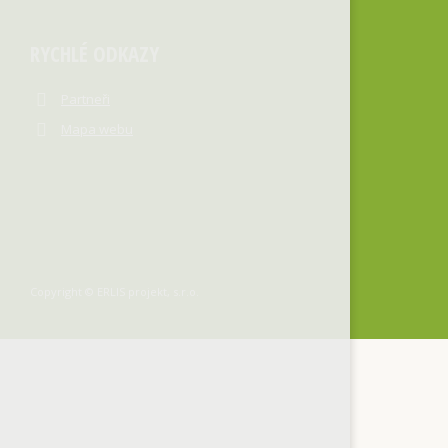
RYCHLÉ ODKAZY
Partneři
Mapa webu
Copyright © ERLIS projekt, s.r.o.