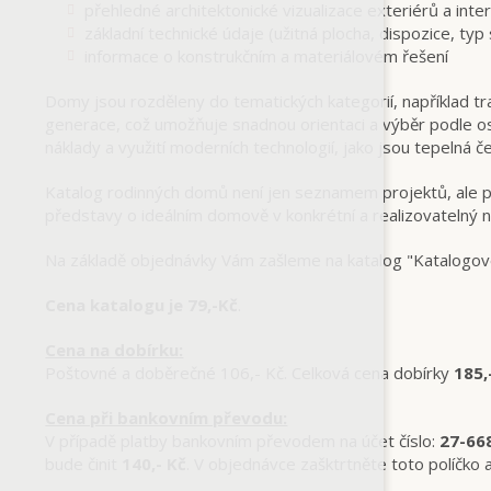
přehledné architektonické vizualizace exteriérů a inte
základní technické údaje (užitná plocha, dispozice, typ
informace o konstrukčním a materiálovém řešení
Domy jsou rozděleny do tematických kategorií, například
generace, což umožňuje snadnou orientaci a výběr podle oso
náklady a využití moderních technologií, jako jsou tepelná č
Katalog rodinných domů není jen seznamem projektů, ale 
představy o ideálním domově v konkrétní a realizovatelný n
Na základě objednávky Vám zašleme na katalog "Katalo
Cena katalogu je 79,-Kč
.
Cena na dobírku:
Poštovné a doběrečné 106,- Kč. Celková cena dobírky
185,
Cena při bankovním převodu:
V případě platby bankovním převodem na účet číslo:
27-66
bude činit
140,- Kč
. V objednávce zašktrtněte toto políčko