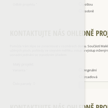
Odběr projektu
poštou
*
osobně
KONTAKTUJTE NÁS OHLEDNĚ PRO
Pomůže Vám lépe se zorientovat v rozměrech domu. Součástí Malého
užitných ploch, pohledy ve stejném měřítku, vstup a výstup inženýr
usnadní jednání se stavebním úřadem.
Malý projekt
Varianta
Originální
*
Zrcadlová
Číslo parcely
KONTAKTUJTE NÁS OHLEDNĚ PRO