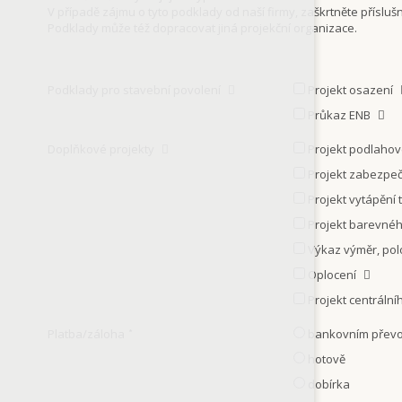
V případě zájmu o tyto podklady od naší firmy, zaškrtněte přísluš
Podklady může též dopracovat jiná projekční organizace.
Podklady pro stavební povolení
Projekt osazení
Průkaz ENB
Doplňkové projekty
Projekt podlaho
Projekt zabezpeč
Projekt vytápění
Projekt barevnéh
Výkaz výměr, po
Oplocení
Projekt centráln
Platba/záloha
bankovním přev
*
hotově
dobírka