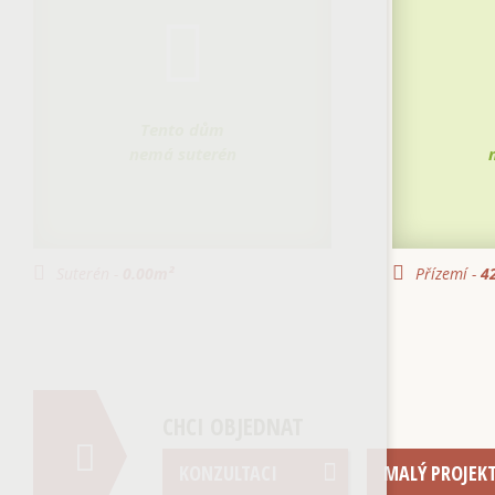
Tento dům
nemá suterén
Suterén -
0.00
m²
Přízemí -
42
CHCI OBJEDNAT
KONZULTACI
MALÝ PROJEK