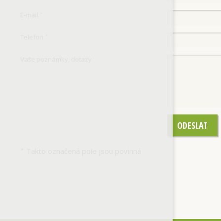
E-mail
*
Telefon
*
Vaše poznámky, dotazy
ODESLAT
Takto označená pole jsou povinná
*