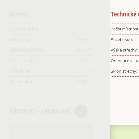
Výměry
Technické 
Obytná plocha:
m²
Počet místností
Užitná plocha:
42.30
m²
Počet osob:
Zastavěná plocha:
48.70
m²
Výška střechy:
Obestavěný prostor:
190
m³
Orientace vstu
Šířka domu:
4
m
Sklon střechy:
Délka domu:
12.125
m
PŮDORYSY - ZRCADLOVÉ