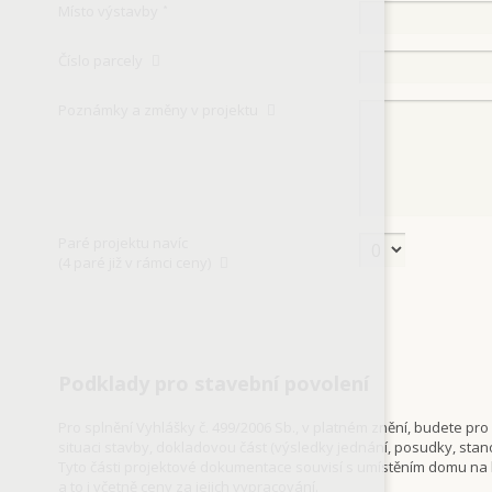
Místo výstavby
*
Číslo parcely
Poznámky a změny v projektu
Paré projektu navíc
(4 paré již v rámci ceny)
Podklady pro stavební povolení
Pro splnění Vyhlášky č. 499/2006 Sb., v platném znění, budete p
situaci stavby, dokladovou část (výsledky jednání, posudky, stan
Tyto části projektové dokumentace souvisí s umístěním domu na
a to i včetně ceny za jejich vypracování.