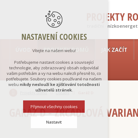
PROJEKTY R
tradiční · nízkoenerget
NASTAVENÍ COOKIES
ÚVOD
PROJEKTY DOMŮ
JAK ZAČÍT
Vítejte na našem webu!
Potřebujeme nastavit cookies a související
technologie, aby zobrazovaný obsah odpovídal
vašim potřebám a vy na webu nalezli přesně to, co
potřebujete. Soubory cookies používané na našem
webu
nikdy neslouží ke zjišťování totožnosti
uživatelů stránek
.
Projekty domů
Ostatní
Garáž D
Přijmout všechny cookies
GARÁŽ D - ZRCADLOVÁ VARIA
Nastavit