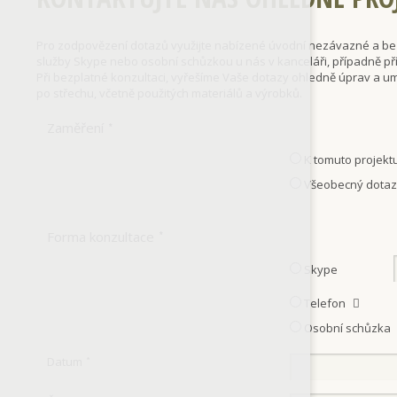
Pro zodpovězení dotazů využijte nabízené úvodní nezávazné a bezp
služby Skype nebo osobní schůzkou u nás v kanceláři, případně 
Při bezplatné konzultaci, vyřešíme Vaše dotazy ohledně úprav a 
po střechu, včetně použitých materiálů a výrobků.
Zaměření
*
K tomuto projekt
Všeobecný dota
Forma konzultace
*
Skype
Telefon
Osobní schůzka
Datum
*