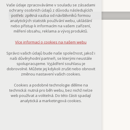
Technická cookies
Vaše údaje zpracováváme v souladu se zásadami
nutná pro provozování webu
ochrany osobních údajů z důvodu následujících
udržení kontextu stránek (session):
potřeb: zpětná vazba od návštěvníků formou
případná přihlášení, volby jazyka, apod.
analytických statistik používání webu, ukládání
nebo přístup k informacím na vašem zařízení,
Volitelná cookies
měření obsahu, reklama a vývoj produktů.
analytická pro anonymizované
vyhodnocení návštěvnosti
Více informací o cookies na našem webu
marketingová cookies
(Google,Smartsupp,Seznam)
Správci vašich údajů bude naše společnost, jakož i
naši důvěryhodní partneři, se kterými neustále
Více informací o cookies na našem webu
spolupracujeme. Vyjádření souhlasu je
dobrovolné. Můžete jej kdykoli zrušit nebo obnovit
změnou nastavení vašich cookies.
Přijmout všechny cookies
Cookies a podobné technologie dělíme na
technická: nutná pro běh webu, bez nichž nelze
Odmítnout vše
web používat a volitelná. Do této části spadají
analytická a marketingová cookies.