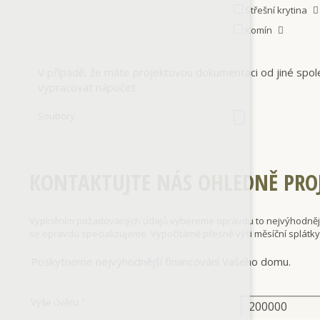
Střešní krytina
Komín
V případě, že máte projektovou dokumentaci od jiné spol
vypracovat nápočet.
Soubory
KONTAKTUJTE NÁS OHLEDNĚ PRO
Vyplněním požadovaných údajů vybereme opravdu to nejvýhodnější
se opravdu specializujeme. Vypočítámě přesně výši měsíční splátk
Poskytneme nejvýhodnější financování Vašeho domu.
Výše úvěru
*