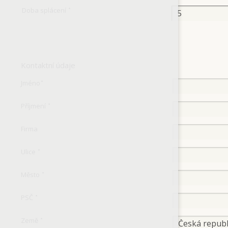
Doba splácení
*
Kontaktní údaje
Jméno
*
Příjmení
*
Firma
Ulice
*
Město
*
PSČ
*
Země
*