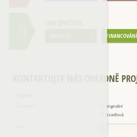
CHCI SPOČÍTAT
MATERIÁL
FINANCOVÁN
KONTAKTUJTE NÁS OHLEDNĚ PRO
Projekt
Varianta
Originální
*
Zrcadlová
Kraj