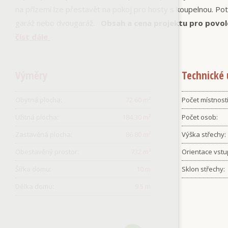
na přízemí lze přestavět na pokoj pro hosty s koupelnou. Po
garáž nebo dvougaráž.
Obsah a cena projektu pro povol
číst dále
Výměry
Technické 
Obytná plocha:
72.60
m²
Počet místností
Užitná plocha:
184.30
m²
Počet osob:
Zastavěná plocha:
86.80
m²
Výška střechy:
Obestavěný prostor:
732
m³
Orientace vstu
Šířka domu:
10
m
Sklon střechy:
Délka domu:
9.5
m