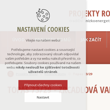
PROJEKTY R
tradiční · nízkoenerget
NASTAVENÍ COOKIES
ÚVOD
PROJEKTY DOMŮ
JAK ZAČÍT
Vítejte na našem webu!
Potřebujeme nastavit cookies a související
technologie, aby zobrazovaný obsah odpovídal
vašim potřebám a vy na webu nalezli přesně to, co
potřebujete. Soubory cookies používané na našem
webu
nikdy neslouží ke zjišťování totožnosti
uživatelů stránek
.
Projekty domů
Rodinné domy
Topas 73/29
Přijmout všechny cookies
TOPAS 73/29 - ZRCADLOVÁ V
Nastavit