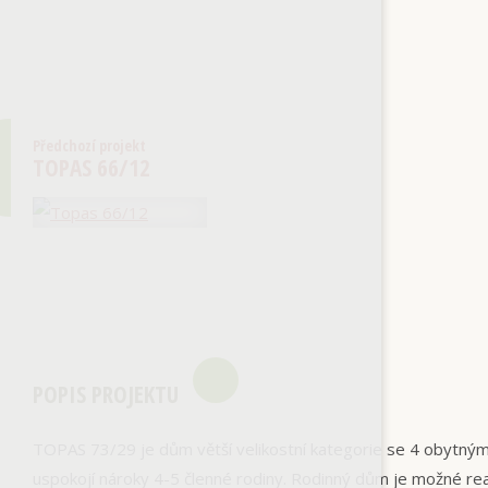
Předchozí projekt
TOPAS 66/12
POPIS PROJEKTU
TOPAS 73/29 je dům větší velikostní kategorie se 4 obytný
uspokojí nároky 4-5 členné rodiny. Rodinný dům je možné rea