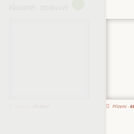
PŮDORYSY - ZRCADLOVÉ
Suterén -
42.90
m²
Přízemí -
68