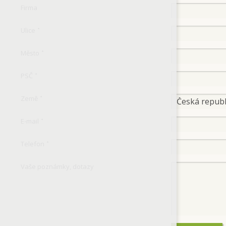
Firma
Ulice
*
Město
*
PSČ
*
Země
*
E-mail
*
Telefon
*
Vaše poznámky, dotazy