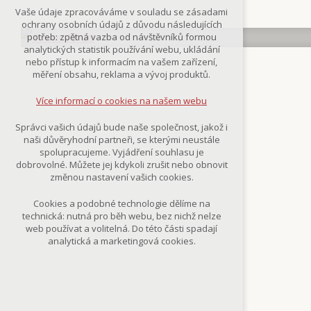
Technická cookies
Vaše údaje zpracováváme v souladu se zásadami
nutná pro provozování webu
ochrany osobních údajů z důvodu následujících
udržení kontextu stránek (session):
potřeb: zpětná vazba od návštěvníků formou
případná přihlášení, volby jazyka, apod.
analytických statistik používání webu, ukládání
nebo přístup k informacím na vašem zařízení,
Volitelná cookies
měření obsahu, reklama a vývoj produktů.
analytická pro anonymizované
vyhodnocení návštěvnosti
Více informací o cookies na našem webu
marketingová cookies
(Google,Smartsupp,Seznam)
Správci vašich údajů bude naše společnost, jakož i
naši důvěryhodní partneři, se kterými neustále
Více informací o cookies na našem webu
spolupracujeme. Vyjádření souhlasu je
dobrovolné. Můžete jej kdykoli zrušit nebo obnovit
změnou nastavení vašich cookies.
Přijmout všechny cookies
Cookies a podobné technologie dělíme na
technická: nutná pro běh webu, bez nichž nelze
Odmítnout vše
web používat a volitelná. Do této části spadají
analytická a marketingová cookies.