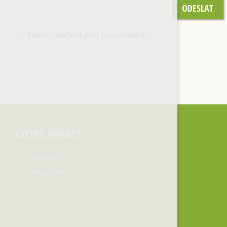
ODESLAT
Takto označená pole jsou povinná
*
RYCHLÉ ODKAZY
Partneři
Mapa webu