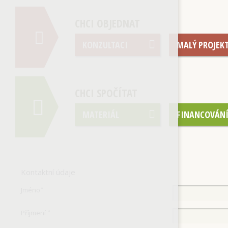
CHCI OBJEDNAT
KONZULTACI
MALÝ PROJEK
CHCI SPOČÍTAT
MATERIÁL
FINANCOVÁN
Kontaktní údaje
Jméno
*
Příjmení
*