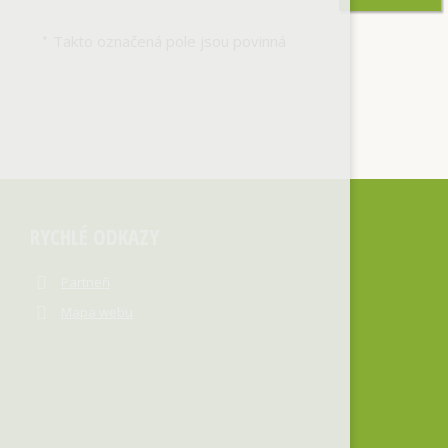
Takto označená pole jsou povinná
*
RYCHLÉ ODKAZY
Partneři
Mapa webu