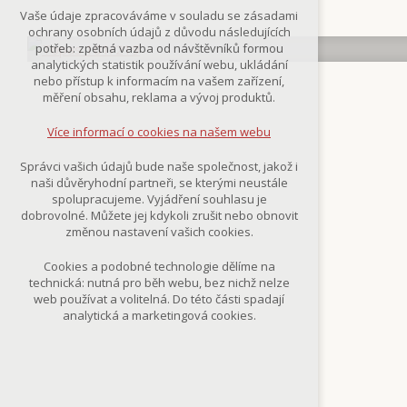
Technická cookies
Vaše údaje zpracováváme v souladu se zásadami
nutná pro provozování webu
ochrany osobních údajů z důvodu následujících
udržení kontextu stránek (session):
potřeb: zpětná vazba od návštěvníků formou
případná přihlášení, volby jazyka, apod.
analytických statistik používání webu, ukládání
nebo přístup k informacím na vašem zařízení,
Volitelná cookies
měření obsahu, reklama a vývoj produktů.
analytická pro anonymizované
vyhodnocení návštěvnosti
Více informací o cookies na našem webu
marketingová cookies
(Google,Smartsupp,Seznam)
Správci vašich údajů bude naše společnost, jakož i
naši důvěryhodní partneři, se kterými neustále
Více informací o cookies na našem webu
spolupracujeme. Vyjádření souhlasu je
dobrovolné. Můžete jej kdykoli zrušit nebo obnovit
změnou nastavení vašich cookies.
Přijmout všechny cookies
Cookies a podobné technologie dělíme na
technická: nutná pro běh webu, bez nichž nelze
Odmítnout vše
web používat a volitelná. Do této části spadají
analytická a marketingová cookies.