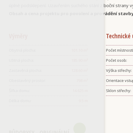
úplné podsklepení. Uzavřením suchého stání z boční strany 
Obsah a cena projektu pro povolení a provádění stavb
Výměry
Technické 
Obytná plocha:
101.10
m²
Počet místností
Užitná plocha:
185.90
m²
Počet osob:
Zastavěná plocha:
128.60
m²
Výška střechy:
Obestavěný prostor:
798
m³
Orientace vstu
Šířka domu:
14.625
m
Sklon střechy:
Délka domu:
9.5
m
PŮDORYSY - ORIGINÁLNÍ