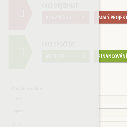
CHCI OBJEDNAT
KONZULTACI
MALÝ PROJEK
CHCI SPOČÍTAT
MATERIÁL
FINANCOVÁN
Kontaktní údaje
Jméno
*
Příjmení
*
Firma