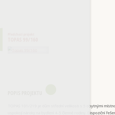
Předchozí projekt
TOPAS 99/160
POPIS PROJEKTU
TOPAS 101/219 je dům střední velikosti s 5 obytnými místn
uspokojí nároky na bydlení 4-5 členné rodiny. Dispoziční ře