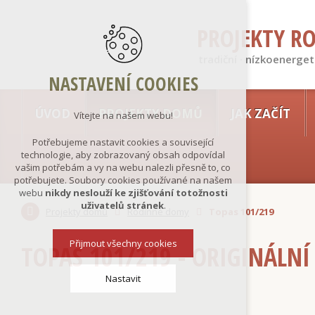
PROJEKTY R
tradiční · nízkoenerget
NASTAVENÍ COOKIES
ÚVOD
PROJEKTY DOMŮ
JAK ZAČÍT
Vítejte na našem webu!
Potřebujeme nastavit cookies a související
technologie, aby zobrazovaný obsah odpovídal
vašim potřebám a vy na webu nalezli přesně to, co
potřebujete. Soubory cookies používané na našem
webu
nikdy neslouží ke zjišťování totožnosti
uživatelů stránek
.
Projekty domů
Rodinné domy
Topas 101/219
Přijmout všechny cookies
TOPAS 101/219 - ORIGINÁLNÍ
Nastavit