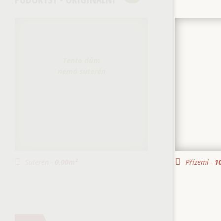
Tento dům
nemá suterén
Suterén -
0.00
m²
Přízemí -
10