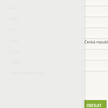
Ulice
*
Město
*
PSČ
*
Země
*
E-mail
*
Telefon
*
Vaše poznámky, dotazy
ODESLAT