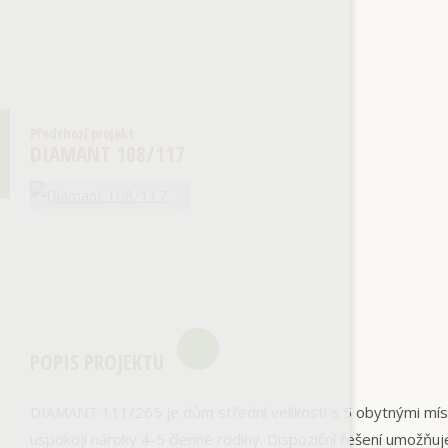
Předchozí projekt
DIAMANT 108/117
POPIS PROJEKTU
DIAMANT 111/265 je dům střední velikosti s 5 obytnými mí
uspokojí nároky 4-5 členné rodiny. Dispoziční řešení umožňu