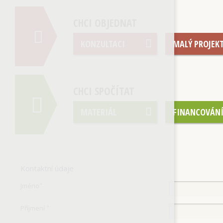
CHCI OBJEDNAT
KONZULTACI
MALÝ PROJEK
CHCI SPOČÍTAT
MATERIÁL
FINANCOVÁN
Kontaktní údaje
Jméno
*
Příjmení
*