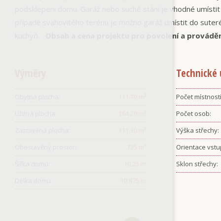
podsklepení domu. Garáž nebo suché stání je vhodné umístit
případě svahovitého terénu je možno garáž umístit do suter
kuchyň.
Obsah a cena projektu pro povolení a provádě
Výměry
Technické 
Obytná plocha:
111.70
m²
Počet místností
Užitná plocha:
164.20
m²
Počet osob:
Zastavěná plocha:
111.30
m²
Výška střechy:
Obestavěný prostor:
725
m³
Orientace vstu
Šířka domu:
10.25
m
Sklon střechy:
Délka domu:
10.875
m