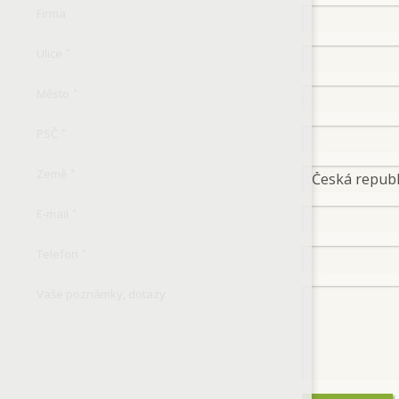
Firma
Ulice
*
Město
*
PSČ
*
Země
*
E-mail
*
Telefon
*
Vaše poznámky, dotazy