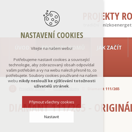
PROJEKTY R
tradiční · nízkoenerget
NASTAVENÍ COOKIES
ÚVOD
PROJEKTY DOMŮ
JAK ZAČÍT
Vítejte na našem webu!
Potřebujeme nastavit cookies a související
technologie, aby zobrazovaný obsah odpovídal
vašim potřebám a vy na webu nalezli přesně to, co
potřebujete. Soubory cookies používané na našem
webu
nikdy neslouží ke zjišťování totožnosti
uživatelů stránek
.
Projekty domů
Rodinné domy
Diamant 111/265
Přijmout všechny cookies
DIAMANT 111/265 - ORIGINÁ
Nastavit