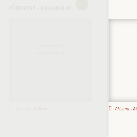
PŮDORYSY - ORIGINÁLNÍ
Tento dům
nemá suterén
Suterén -
0.00
m²
Přízemí -
86