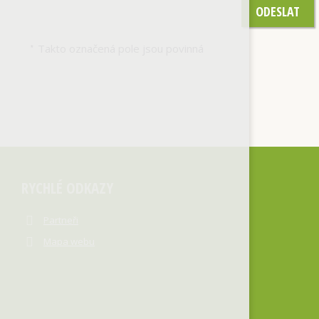
ODESLAT
Takto označená pole jsou povinná
*
RYCHLÉ ODKAZY
Partneři
Mapa webu