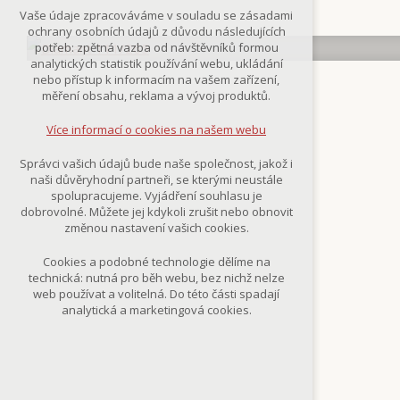
Technická cookies
Vaše údaje zpracováváme v souladu se zásadami
nutná pro provozování webu
ochrany osobních údajů z důvodu následujících
udržení kontextu stránek (session):
potřeb: zpětná vazba od návštěvníků formou
případná přihlášení, volby jazyka, apod.
analytických statistik používání webu, ukládání
nebo přístup k informacím na vašem zařízení,
Volitelná cookies
měření obsahu, reklama a vývoj produktů.
analytická pro anonymizované
vyhodnocení návštěvnosti
Více informací o cookies na našem webu
marketingová cookies
(Google,Smartsupp,Seznam)
Správci vašich údajů bude naše společnost, jakož i
naši důvěryhodní partneři, se kterými neustále
Více informací o cookies na našem webu
spolupracujeme. Vyjádření souhlasu je
dobrovolné. Můžete jej kdykoli zrušit nebo obnovit
změnou nastavení vašich cookies.
Přijmout všechny cookies
Cookies a podobné technologie dělíme na
technická: nutná pro běh webu, bez nichž nelze
Odmítnout vše
web používat a volitelná. Do této části spadají
analytická a marketingová cookies.