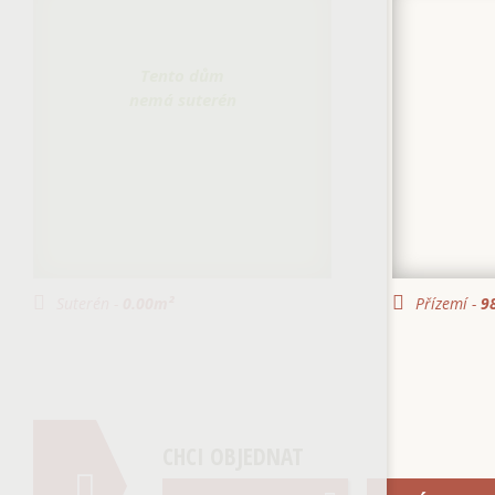
Tento dům
nemá suterén
Suterén -
0.00
m²
Přízemí -
98
CHCI OBJEDNAT