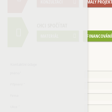
KONZULTACI
MALÝ PROJEK
CHCI SPOČÍTAT
MATERIÁL
FINANCOVÁN
Kontaktní údaje
Jméno
*
Příjmení
*
Firma
Ulice
*