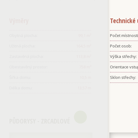
Výměry
Technické 
Obytná plocha:
99,1
m²
Počet místností
Užitná plocha:
164,5
m²
Počet osob:
Zastavěná plocha:
113,8
m²
Výška střechy:
Obestavěný prostor:
758
m³
Orientace vstu
Šířka domu:
10,5
m
Sklon střechy:
Délka domu:
13,57
m
PŮDORYSY - ZRCADLOVÉ