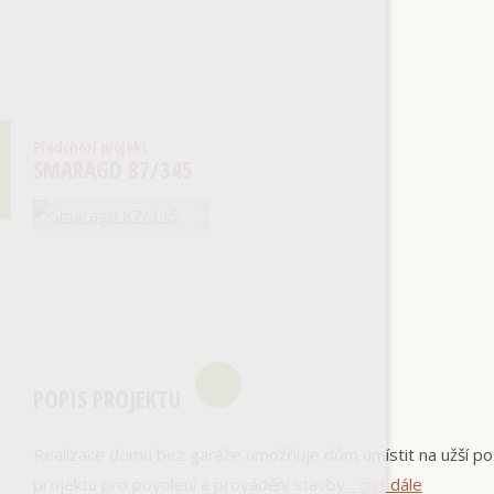
Předchozí projekt
SMARAGD 87/345
POPIS PROJEKTU
Realizace domu bez garáže umožňuje dům umístit na užší p
projektu pro povolení a provádění stavby
... číst dále