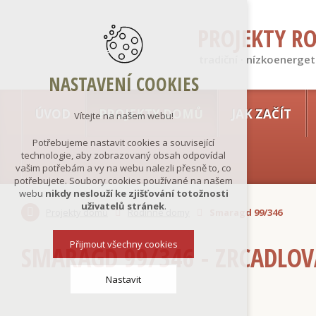
PROJEKTY R
tradiční · nízkoenerget
NASTAVENÍ COOKIES
ÚVOD
PROJEKTY DOMŮ
JAK ZAČÍT
Vítejte na našem webu!
Potřebujeme nastavit cookies a související
technologie, aby zobrazovaný obsah odpovídal
vašim potřebám a vy na webu nalezli přesně to, co
potřebujete. Soubory cookies používané na našem
webu
nikdy neslouží ke zjišťování totožnosti
uživatelů stránek
.
Projekty domů
Rodinné domy
Smaragd 99/346
Přijmout všechny cookies
SMARAGD 99/346 - ZRCADLOV
Nastavit