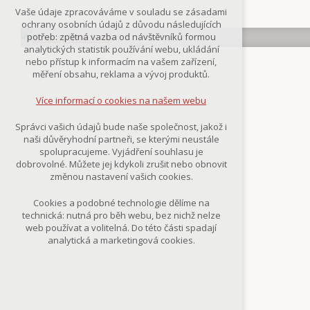
Technická cookies
Vaše údaje zpracováváme v souladu se zásadami
nutná pro provozování webu
ochrany osobních údajů z důvodu následujících
udržení kontextu stránek (session):
potřeb: zpětná vazba od návštěvníků formou
případná přihlášení, volby jazyka, apod.
analytických statistik používání webu, ukládání
nebo přístup k informacím na vašem zařízení,
Volitelná cookies
měření obsahu, reklama a vývoj produktů.
analytická pro anonymizované
vyhodnocení návštěvnosti
Více informací o cookies na našem webu
marketingová cookies
(Google,Smartsupp,Seznam)
Správci vašich údajů bude naše společnost, jakož i
naši důvěryhodní partneři, se kterými neustále
Více informací o cookies na našem webu
spolupracujeme. Vyjádření souhlasu je
dobrovolné. Můžete jej kdykoli zrušit nebo obnovit
změnou nastavení vašich cookies.
Přijmout všechny cookies
Cookies a podobné technologie dělíme na
technická: nutná pro běh webu, bez nichž nelze
Odmítnout vše
web používat a volitelná. Do této části spadají
analytická a marketingová cookies.