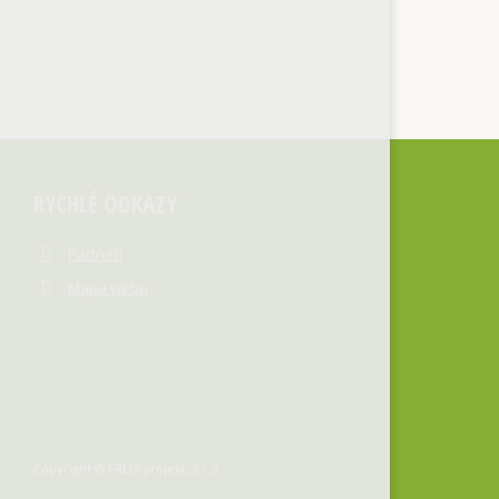
RYCHLÉ ODKAZY
Partneři
Mapa webu
Copyright © ERLIS projekt, s.r.o.