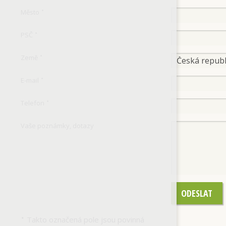
Město
*
PSČ
*
Země
*
E-mail
*
Telefon
*
Vaše poznámky, dotazy
ODESLAT
Takto označená pole jsou povinná
*