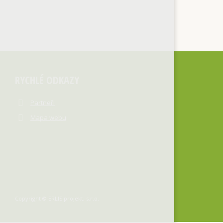
RYCHLÉ ODKAZY
Partneři
Mapa webu
Copyright © ERLIS projekt, s.r.o.