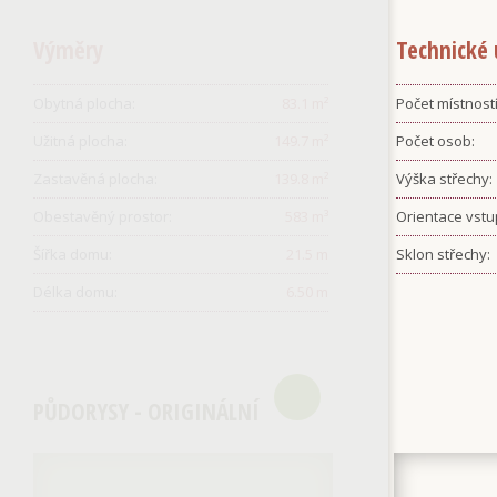
Výměry
Technické 
Obytná plocha:
83.1
m²
Počet místností
Užitná plocha:
149.7
m²
Počet osob:
Zastavěná plocha:
139.8
m²
Výška střechy:
Obestavěný prostor:
583
m³
Orientace vstu
Šířka domu:
21.5
m
Sklon střechy:
Délka domu:
6.50
m
PŮDORYSY - ORIGINÁLNÍ