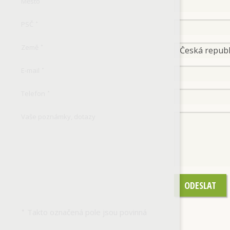
Město
*
PSČ
*
Země
*
E-mail
*
Telefon
*
Vaše poznámky, dotazy
ODESLAT
Takto označená pole jsou povinná
*