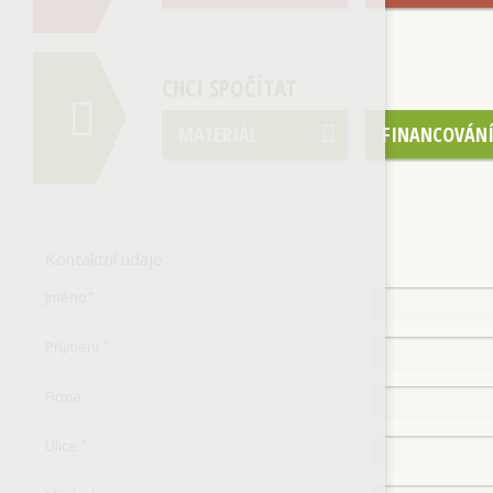
CHCI SPOČÍTAT
MATERIÁL
FINANCOVÁN
Kontaktní údaje
Jméno
*
Příjmení
*
Firma
Ulice
*