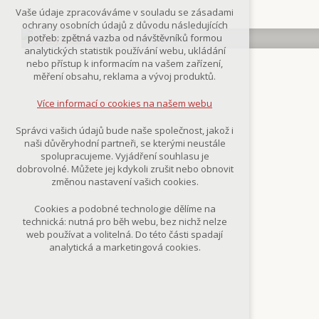
Technická cookies
Vaše údaje zpracováváme v souladu se zásadami
nutná pro provozování webu
ochrany osobních údajů z důvodu následujících
udržení kontextu stránek (session):
potřeb: zpětná vazba od návštěvníků formou
případná přihlášení, volby jazyka, apod.
analytických statistik používání webu, ukládání
nebo přístup k informacím na vašem zařízení,
Volitelná cookies
měření obsahu, reklama a vývoj produktů.
analytická pro anonymizované
vyhodnocení návštěvnosti
Více informací o cookies na našem webu
marketingová cookies
(Google,Smartsupp,Seznam)
Správci vašich údajů bude naše společnost, jakož i
naši důvěryhodní partneři, se kterými neustále
Více informací o cookies na našem webu
spolupracujeme. Vyjádření souhlasu je
dobrovolné. Můžete jej kdykoli zrušit nebo obnovit
změnou nastavení vašich cookies.
Přijmout všechny cookies
Cookies a podobné technologie dělíme na
technická: nutná pro běh webu, bez nichž nelze
Odmítnout vše
web používat a volitelná. Do této části spadají
analytická a marketingová cookies.