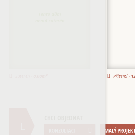
Tento dům
nemá suterén
Suterén -
0.00
m²
Přízemí -
12
CHCI OBJEDNAT
KONZULTACI
MALÝ PROJEK