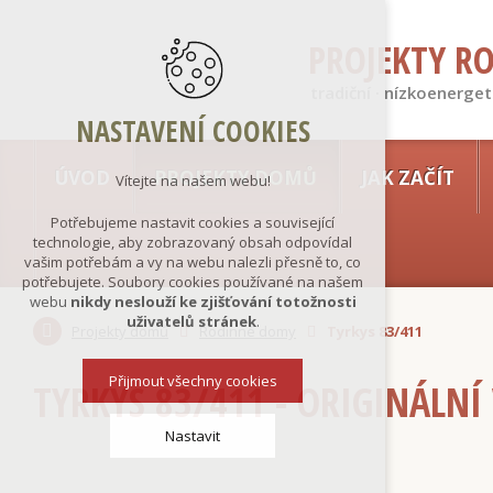
PROJEKTY R
tradiční · nízkoenerget
NASTAVENÍ COOKIES
ÚVOD
PROJEKTY DOMŮ
JAK ZAČÍT
Vítejte na našem webu!
Potřebujeme nastavit cookies a související
technologie, aby zobrazovaný obsah odpovídal
vašim potřebám a vy na webu nalezli přesně to, co
potřebujete. Soubory cookies používané na našem
webu
nikdy neslouží ke zjišťování totožnosti
uživatelů stránek
.
Projekty domů
Rodinné domy
Tyrkys 83/411
Přijmout všechny cookies
TYRKYS 83/411 - ORIGINÁLNÍ
Nastavit