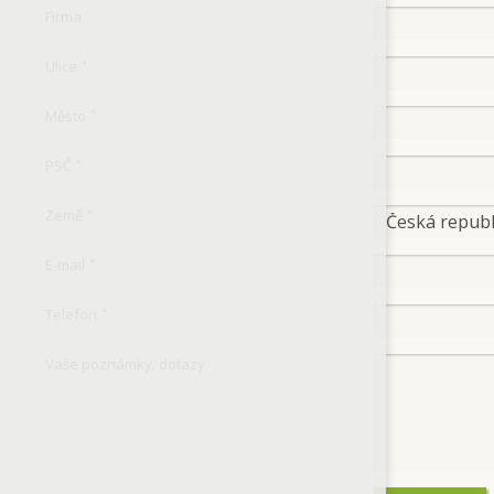
Firma
Ulice
*
Město
*
PSČ
*
Země
*
E-mail
*
Telefon
*
Vaše poznámky, dotazy