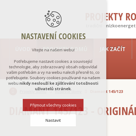
PROJEKTY R
tradiční · nízkoenerget
NASTAVENÍ COOKIES
ÚVOD
PROJEKTY DOMŮ
JAK ZAČÍT
Vítejte na našem webu!
Potřebujeme nastavit cookies a související
technologie, aby zobrazovaný obsah odpovídal
vašim potřebám a vy na webu nalezli přesně to, co
potřebujete. Soubory cookies používané na našem
webu
nikdy neslouží ke zjišťování totožnosti
uživatelů stránek
.
Projekty domů
Rodinné domy
Diamant 145/123
Přijmout všechny cookies
DIAMANT 145/123 - ORIGINÁ
Nastavit