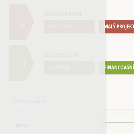
CHCI OBJEDNAT
KONZULTACI
MALÝ PROJEK
CHCI SPOČÍTAT
MATERIÁL
FINANCOVÁN
Kontaktní údaje
Jméno
*
Příjmení
*