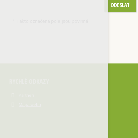
ODESLAT
Takto označená pole jsou povinná
*
RYCHLÉ ODKAZY
Partneři
Mapa webu