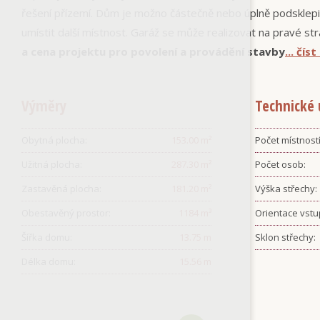
řešení přízemí. Dům je možno částečně nebo úplně podsklepi
umístit další místnost. Garáž se může realizovat na pravé 
a cena projektu pro povolení a provádění stavby
... čís
Výměry
Technické 
Obytná plocha:
153.00
m²
Počet místností
Užitná plocha:
287.30
m²
Počet osob:
Zastavěná plocha:
181.20
m²
Výška střechy:
Obestavěný prostor:
1184
m³
Orientace vstu
Šířka domu:
13.75
m
Sklon střechy:
Délka domu:
15.56
m