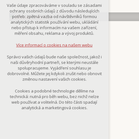
Technická cookies
Vaše údaje zpracováváme v souladu se zásadami
nutná pro provozování webu
ochrany osobních údajů z důvodu následujících
udržení kontextu stránek (session):
potřeb: zpětná vazba od návštěvníků formou
případná přihlášení, volby jazyka, apod.
analytických statistik používání webu, ukládání
nebo přístup k informacím na vašem zařízení,
Volitelná cookies
měření obsahu, reklama a vývoj produktů.
analytická pro anonymizované
vyhodnocení návštěvnosti
Více informací o cookies na našem webu
marketingová cookies
(Google,Smartsupp,Seznam)
Správci vašich údajů bude naše společnost, jakož i
naši důvěryhodní partneři, se kterými neustále
Více informací o cookies na našem webu
spolupracujeme. Vyjádření souhlasu je
dobrovolné. Můžete jej kdykoli zrušit nebo obnovit
změnou nastavení vašich cookies.
Přijmout všechny cookies
Cookies a podobné technologie dělíme na
technická: nutná pro běh webu, bez nichž nelze
Odmítnout vše
web používat a volitelná. Do této části spadají
analytická a marketingová cookies.