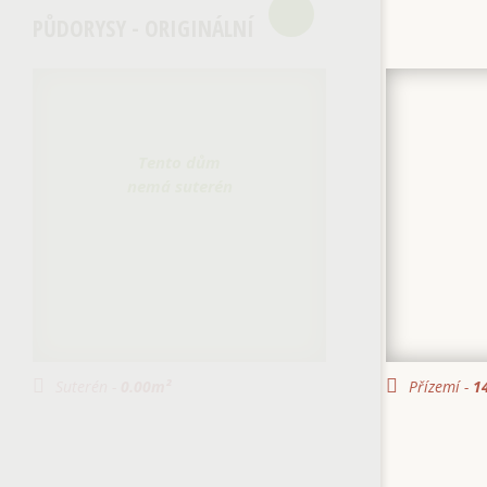
PŮDORYSY - ORIGINÁLNÍ
Tento dům
nemá suterén
Suterén -
0.00
m²
Přízemí -
14