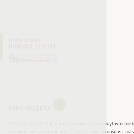
Předchozí projekt
DIAMANT 151/143
POPIS PROJEKTU
DIAMANT 145/123 je dům větší velikosti se 6 obytnými míst
uspokojí nároky na bydlení 6-7 členné rodiny. Vzdušnost zn