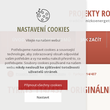
PROJEKTY R
tradiční · nízkoenerget
NASTAVENÍ COOKIES
ÚVOD
PROJEKTY DOMŮ
JAK ZAČÍT
Vítejte na našem webu!
Potřebujeme nastavit cookies a související
technologie, aby zobrazovaný obsah odpovídal
vašim potřebám a vy na webu nalezli přesně to, co
potřebujete. Soubory cookies používané na našem
webu
nikdy neslouží ke zjišťování totožnosti
uživatelů stránek
.
Projekty domů
Rodinné domy
Tyrkys 114/437
Přijmout všechny cookies
TYRKYS 114/437 - ORIGINÁLN
Nastavit