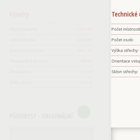
Výměry
Technické 
Obytná plocha:
113.1
m²
Počet místností
Užitná plocha:
233.8
m²
Počet osob:
Zastavěná plocha:
189.7
m²
Výška střechy:
Obestavěný prostor:
960
m³
Orientace vstu
Šířka domu:
11.3
m
Sklon střechy:
Délka domu:
21.3
m
PŮDORYSY - ORIGINÁLNÍ