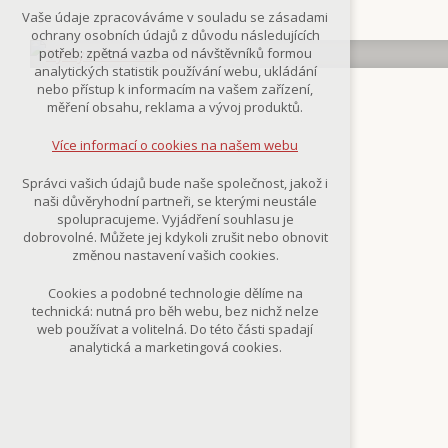
Technická cookies
Vaše údaje zpracováváme v souladu se zásadami
nutná pro provozování webu
ochrany osobních údajů z důvodu následujících
udržení kontextu stránek (session):
potřeb: zpětná vazba od návštěvníků formou
případná přihlášení, volby jazyka, apod.
analytických statistik používání webu, ukládání
nebo přístup k informacím na vašem zařízení,
Volitelná cookies
měření obsahu, reklama a vývoj produktů.
analytická pro anonymizované
vyhodnocení návštěvnosti
Více informací o cookies na našem webu
marketingová cookies
(Google,Smartsupp,Seznam)
Správci vašich údajů bude naše společnost, jakož i
naši důvěryhodní partneři, se kterými neustále
Více informací o cookies na našem webu
spolupracujeme. Vyjádření souhlasu je
dobrovolné. Můžete jej kdykoli zrušit nebo obnovit
změnou nastavení vašich cookies.
Přijmout všechny cookies
Cookies a podobné technologie dělíme na
technická: nutná pro běh webu, bez nichž nelze
Odmítnout vše
web používat a volitelná. Do této části spadají
analytická a marketingová cookies.