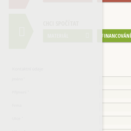
CHCI SPOČÍTAT
MATERIÁL
FINANCOVÁN
Kontaktní údaje
Jméno
*
Příjmení
*
Firma
Ulice
*