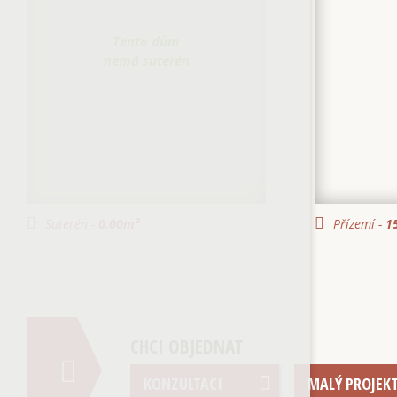
Tento dům
nemá suterén
Suterén -
0.00
m²
Přízemí -
1
CHCI OBJEDNAT
KONZULTACI
MALÝ PROJEK