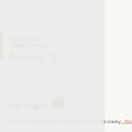
Předchozí projekt
TYRKYS 95/412
POPIS PROJEKTU
Obsah a cena projektu pro povolení a provádění stavby
... čís