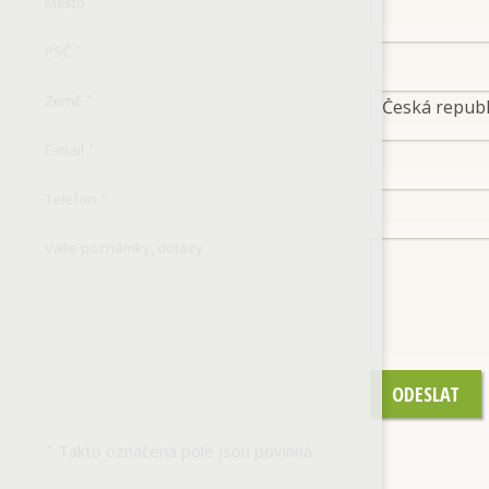
Město
*
PSČ
*
Země
*
E-mail
*
Telefon
*
Vaše poznámky, dotazy
ODESLAT
Takto označená pole jsou povinná
*