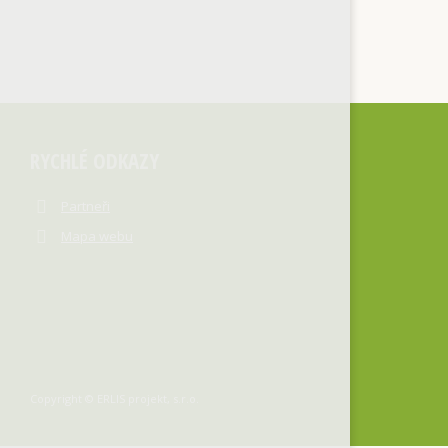
RYCHLÉ ODKAZY
Partneři
Mapa webu
Copyright © ERLIS projekt, s.r.o.