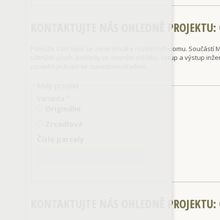
KONTAKTUJTE NÁS OHLEDNĚ PROJEKTU
:
Pomůže Vám lépe se zorientovat v rozměrech domu. Součástí Ma
užitných ploch, pohledy ve stejném měřítku, vstup a výstup inže
usnadní jednání se stavebním úřadem.
Malý projekt
Varianta
*
Originální
Zrcadlová
Číslo parcely
KONTAKTUJTE NÁS OHLEDNĚ PROJEKTU
: