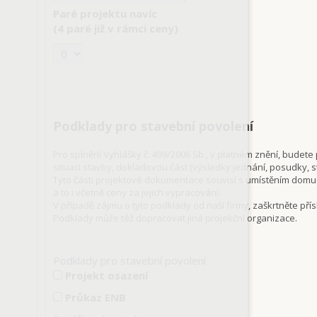
Paré projektu navíc
(4 paré již v rámci ceny)
Podklady pro stavební povolení
Pro splnění Vyhlášky č. 499/2006 Sb., v platném znění, bude
situaci stavby, dokladovou část (výsledky jednání, posudky, s
Tyto části projektové dokumentace souvisí s umístěním domu
a to i včetně ceny za jejich vypracování.
V případě zájmu o tyto podklady od naší firmy, zaškrtněte přís
Podklady může též dopracovat jiná projekční organizace.
Podklady pro stavební povolení
Projekt osazení
Průkaz ENB