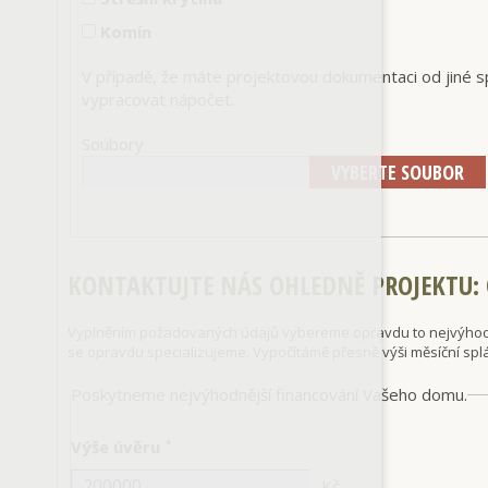
Komín
V případě, že máte projektovou dokumentaci od jiné s
vypracovat nápočet.
Soubory
KONTAKTUJTE NÁS OHLEDNĚ PROJEKTU
:
Vyplněním požadovaných údajů vybereme opravdu to nejvýhodně
se opravdu specializujeme. Vypočítámě přesně výši měsíční spl
Poskytneme nejvýhodnější financování Vašeho domu.
Výše úvěru
*
Kč