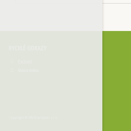
RYCHLÉ ODKAZY
Partneři
Mapa webu
Copyright © ERLIS projekt, s.r.o.