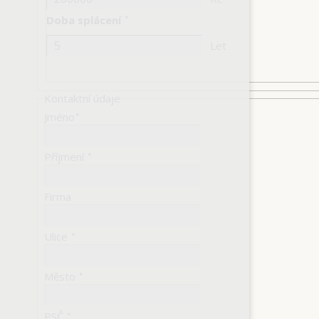
Doba splácení
*
Let
Kontaktní údaje
Jméno
*
Příjmení
*
Firma
Ulice
*
Město
*
PSČ
*