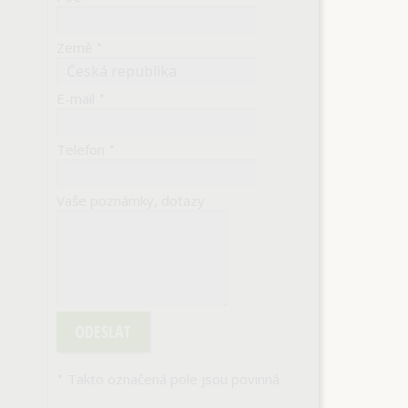
Země
*
E-mail
*
Telefon
*
Vaše poznámky, dotazy
ODESLAT
Takto označená pole jsou povinná
*