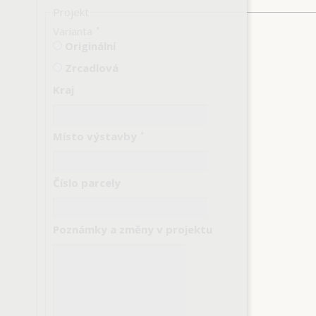
Projekt
Varianta
*
Originální
Zrcadlová
Kraj
Místo výstavby
*
Číslo parcely
Poznámky a změny v projektu