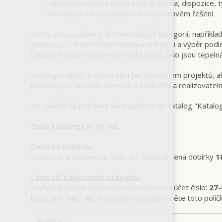
základní technické údaje (užitná plocha, dispozice, 
informace o konstrukčním a materiálovém řešení
Domy jsou rozděleny do tematických kategorií, napřík
generace, což umožňuje snadnou orientaci a výběr podle 
náklady a využití moderních technologií, jako jsou tepeln
Katalog rodinných domů není jen seznamem projektů, a
představy o ideálním domově v konkrétní a realizovateln
Na základě objednávky Vám zašleme na katalog "Kat
Cena katalogu je 79,-Kč
.
Cena na dobírku:
Poštovné a doběrečné 106,- Kč. Celková cena dobírky
1
Cena při bankovním převodu:
V případě platby bankovním převodem na účet číslo:
27
bude činit
140,- Kč
. V objednávce zašktrtněte toto polí
Platba
*