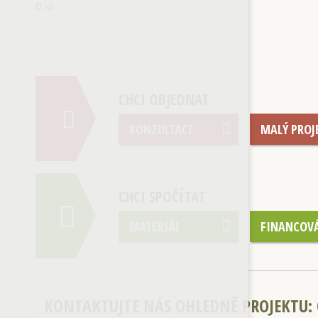
0
Kč
CHCI OBJEDNAT
KONZULTACI
MALÝ PROJ
CHCI SPOČÍTAT
MATERIÁL
FINANCOV
KONTAKTUJTE NÁS OHLEDNĚ PROJEKTU
: