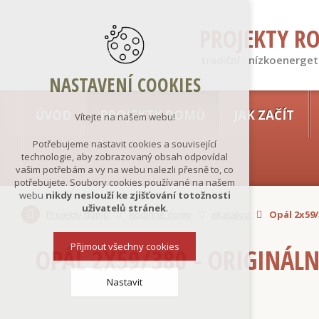
PROJEKTY R
tradiční · nízkoenerget
NASTAVENÍ COOKIES
ÚVOD
PROJEKTY DOMŮ
JAK ZAČÍT
Vítejte na našem webu!
Potřebujeme nastavit cookies a související
technologie, aby zobrazovaný obsah odpovídal
vašim potřebám a vy na webu nalezli přesně to, co
potřebujete. Soubory cookies používané na našem
webu
nikdy neslouží ke zjišťování totožnosti
uživatelů stránek
.
Projekty domů
Rodinné domy
xKatalog
Opál 2x59/
Přijmout všechny cookies
OPÁL 2X59/380 - ORIGINÁL
Nastavit