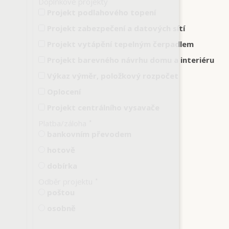
Doplňkové projekty
Projekt podlahového topení
Projekt zabezpečení a datových sítí
Projekt vytápění tepelným čerpadlem
Projekt barevného návrhu domu a interiéru
Výkaz výměr, položkový rozpočet
Oplocení
Projekt centrálního vysavače
Platba/záloha
*
bankovním převodem
hotově
dobírka
Odběr projektu
*
poštou
osobně