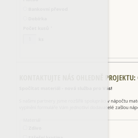
Bankovní převod
Dobírka
Počet kusů
*
ks
KONTAKTUJTE NÁS OHLEDNĚ PROJEKTU
:
Spočítat materiál - nová služba pro Vás!
S našimi partnery jsme rozšířili spolupráci v nápočtu ma
vyplnění formuláře Vám jednotliví dodavatelé zašlou ná
Materiál
Zdivo
Střešní krytina