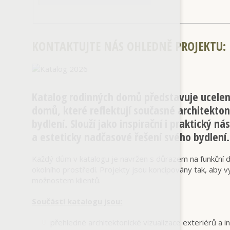
KONTAKTUJTE NÁS OHLEDNĚ PROJEKTU
:
Katalog rodinných domů představuje ucelený
domů, které reflektují současné architekto
bydlení. Slouží jako inspirační i praktický ná
a esteticky nadčasové řešení svého bydlení.
Každý dům v katalogu je navržen s důrazem na funkční disp
okolního prostředí. Projekty jsou koncipovány tak, aby
možnostem klientů.
Součástí katalogu jsou:
přehledné architektonické vizualizace exteriérů a i