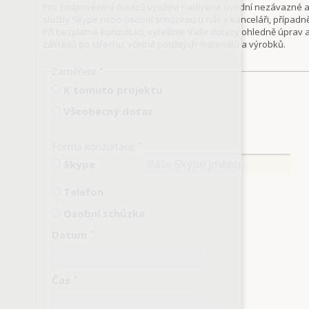
Pro zodpovězení dotazů využijte nabízené úvodní nezávazné a b
služby Skype nebo osobní schůzkou u nás v kanceláři, případ
Při bezplatné konzultaci, vyřešíme Vaše dotazy ohledně úpra
základů po střechu, včetně použitých materiálů a výrobků.
Zaměření
*
K tomuto projektu
Všeobecný dotaz
Forma konzultace
*
Skype
Telefon
Osobní schůzka
Datum
*
Čas
*