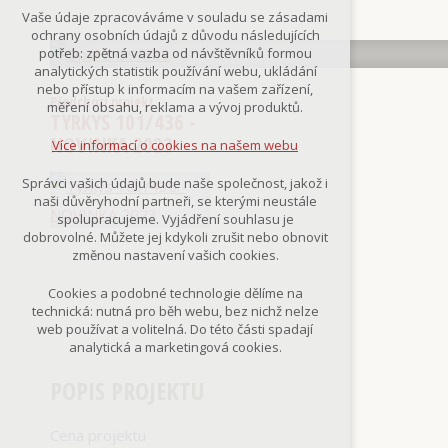
Technická cookies
Vaše údaje zpracováváme v souladu se zásadami
nutná pro provozování webu
ochrany osobních údajů z důvodu následujících
udržení kontextu stránek (session):
potřeb: zpětná vazba od návštěvníků formou
případná přihlášení, volby jazyka, apod.
analytických statistik používání webu, ukládání
nebo přístup k informacím na vašem zařízení,
Volitelná cookies
Předchozí projekt
měření obsahu, reklama a vývoj produktů.
TYRKYS 101/436 -
analytická pro anonymizované
vyhodnocení návštěvnosti
NOVINKA 2023
Více informací o cookies na našem webu
marketingová cookies
(Google,Smartsupp,Seznam)
Správci vašich údajů bude naše společnost, jakož i
naši důvěryhodní partneři, se kterými neustále
Více informací o cookies na našem webu
spolupracujeme. Vyjádření souhlasu je
dobrovolné. Můžete jej kdykoli zrušit nebo obnovit
změnou nastavení vašich cookies.
Přijmout všechny cookies
Cookies a podobné technologie dělíme na
technická: nutná pro běh webu, bez nichž nelze
Odmítnout vše
web používat a volitelná. Do této části spadají
analytická a marketingová cookies.
POPIS PROJEKTU
Cena projektu