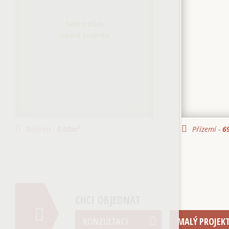
Tento dům
nemá suterén
Suterén -
0.00
m²
Přízemí -
69
CHCI OBJEDNAT
KONZULTACI
MALÝ PROJEK