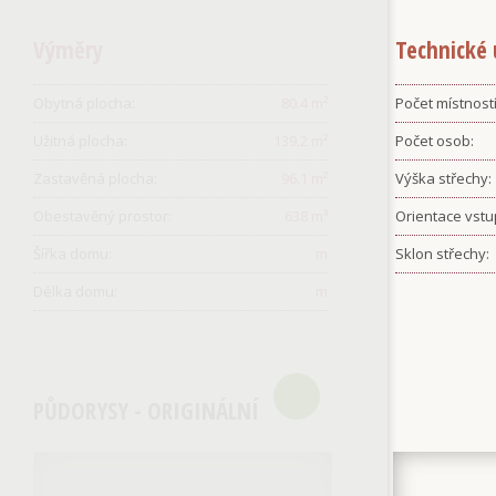
Výměry
Technické 
Obytná plocha:
80.4
m²
Počet místností
Užitná plocha:
139.2
m²
Počet osob:
Zastavěná plocha:
96.1
m²
Výška střechy:
Obestavěný prostor:
638
m³
Orientace vstu
Šířka domu:
m
Sklon střechy:
Délka domu:
m
PŮDORYSY - ORIGINÁLNÍ