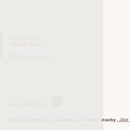
Předchozí projekt
TYRKYS 75/451
POPIS PROJEKTU
Obsah projektu pro povolení a provádění stavby
...číst