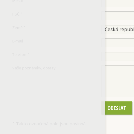
Město
*
PSČ
*
Země
*
E-mail
*
Telefon
*
Vaše poznámky, dotazy
ODESLAT
Takto označená pole jsou povinná
*