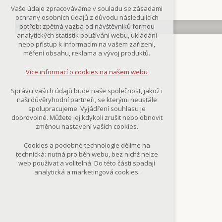
Technická cookies
Vaše údaje zpracováváme v souladu se zásadami
nutná pro provozování webu
ochrany osobních údajů z důvodu následujících
udržení kontextu stránek (session):
potřeb: zpětná vazba od návštěvníků formou
případná přihlášení, volby jazyka, apod.
analytických statistik používání webu, ukládání
nebo přístup k informacím na vašem zařízení,
Volitelná cookies
měření obsahu, reklama a vývoj produktů.
analytická pro anonymizované
vyhodnocení návštěvnosti
Více informací o cookies na našem webu
marketingová cookies
(Google,Smartsupp,Seznam)
Správci vašich údajů bude naše společnost, jakož i
naši důvěryhodní partneři, se kterými neustále
Více informací o cookies na našem webu
spolupracujeme. Vyjádření souhlasu je
dobrovolné. Můžete jej kdykoli zrušit nebo obnovit
změnou nastavení vašich cookies.
Přijmout všechny cookies
Cookies a podobné technologie dělíme na
technická: nutná pro běh webu, bez nichž nelze
Odmítnout vše
web používat a volitelná. Do této části spadají
analytická a marketingová cookies.