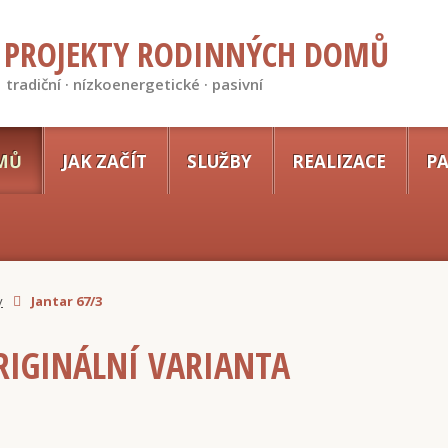
PROJEKTY RODINNÝCH DOMŮ
tradiční · nízkoenergetické · pasivní
MŮ
JAK ZAČÍT
SLUŽBY
REALIZACE
PA
y
Jantar 67/3
ORIGINÁLNÍ VARIANTA