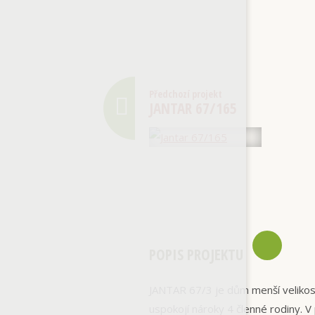
Předchozí projekt
JANTAR 67/165
POPIS PROJEKTU
JANTAR 67/3 je dům menší velikos
uspokojí nároky 4 členné rodiny. 