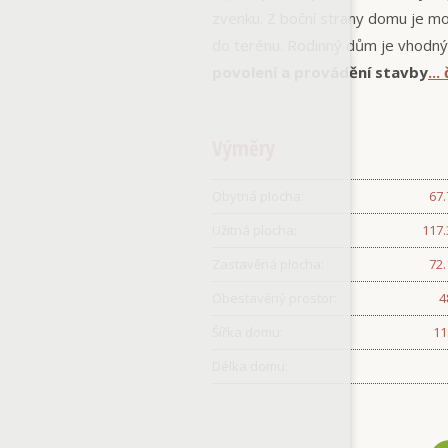
zvenku. Z boční strany domu je mo
do terénu. Rodinný dům je vhodn
povolení a provádění stavby
...
Výměry
Obytná plocha:
67
Užitná plocha:
117
Zastavěná plocha:
72
Obestavěný prostor:
4
Šířka domu:
11
Délka domu: