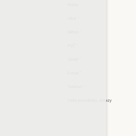
Firma
Ulice
*
Město
*
PSČ
*
Země
*
E-mail
*
Telefon
*
Vaše poznámky, dotazy