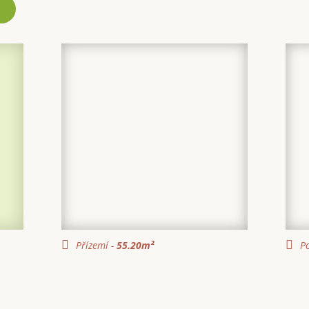
Přízemí -
55.20
m²
Po