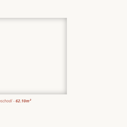
schodí -
62.10
m²