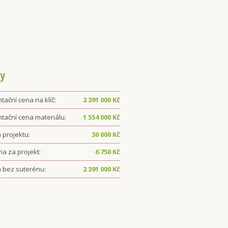
y
tační cena na klíč:
2 391 000
Kč
ntační cena materiálu:
1 554 000
Kč
 projektu:
30 000
Kč
ha za projekt:
6 750
Kč
 bez suterénu:
2 391 000
Kč