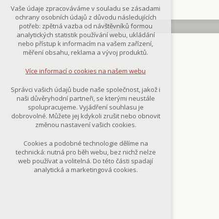
Technická cookies
Vaše údaje zpracováváme v souladu se zásadami
nutná pro provozování webu
ochrany osobních údajů z důvodu následujících
udržení kontextu stránek (session):
potřeb: zpětná vazba od návštěvníků formou
případná přihlášení, volby jazyka, apod.
analytických statistik používání webu, ukládání
nebo přístup k informacím na vašem zařízení,
Volitelná cookies
měření obsahu, reklama a vývoj produktů.
analytická pro anonymizované
vyhodnocení návštěvnosti
Více informací o cookies na našem webu
marketingová cookies
(Google,Smartsupp,Seznam)
Správci vašich údajů bude naše společnost, jakož i
naši důvěryhodní partneři, se kterými neustále
Více informací o cookies na našem webu
spolupracujeme. Vyjádření souhlasu je
dobrovolné. Můžete jej kdykoli zrušit nebo obnovit
změnou nastavení vašich cookies.
Přijmout všechny cookies
Cookies a podobné technologie dělíme na
technická: nutná pro běh webu, bez nichž nelze
Odmítnout vše
web používat a volitelná. Do této části spadají
analytická a marketingová cookies.