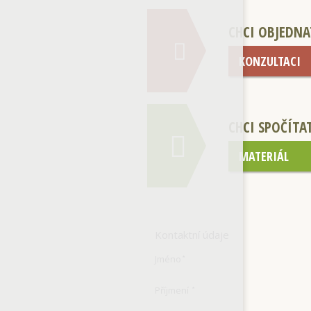
CHCI OBJEDNA
KONZULTACI
CHCI SPOČÍTA
MATERIÁL
Kontaktní údaje
Jméno
*
Příjmení
*