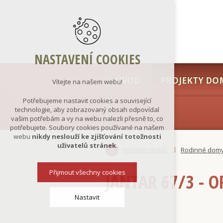
NASTAVENÍ COOKIES
ÚVOD
PROJEKTY DO
Vítejte na našem webu!
Potřebujeme nastavit cookies a související
technologie, aby zobrazovaný obsah odpovídal
vašim potřebám a vy na webu nalezli přesně to, co
potřebujete. Soubory cookies používané na našem
webu
nikdy neslouží ke zjišťování totožnosti
uživatelů stránek
.
Projekty domů
Rodinné dom
Přijmout všechny cookies
JANTAR 67/3 - 
Nastavit