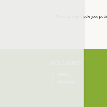
Takto označená pole jsou povi
*
RYCHLÉ ODKAZY
Partneři
Mapa webu