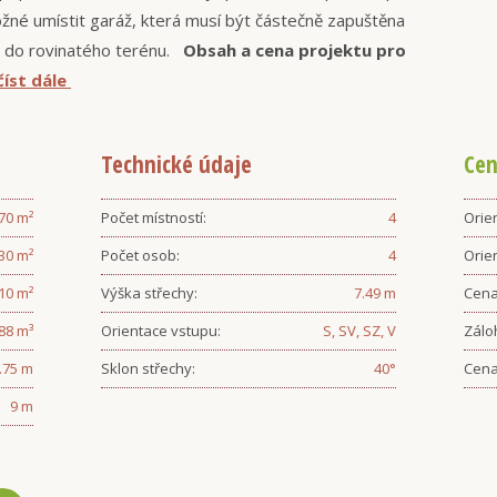
žné umístit garáž, která musí být částečně zapuštěna
ý do rovinatého terénu.
Obsah a cena projektu pro
 číst dále
Technické údaje
Cen
.70
m²
Počet místností:
4
Orien
.30
m²
Počet osob:
4
Orie
.10
m²
Výška střechy:
7.49
m
Cena
88
m³
Orientace vstupu:
S, SV, SZ, V
Zálo
.75
m
Sklon střechy:
40
°
Cena
9
m