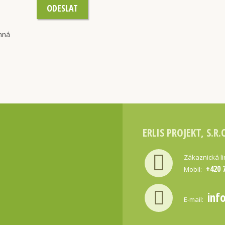
ODESLAT
nná
ERLIS PROJEKT, S.R.
Zákaznická l
+420 
Mobil:
inf
E-mail: