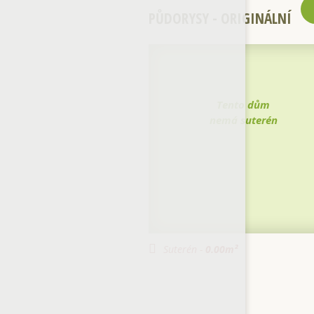
PŮDORYSY - ORIGINÁLNÍ
Tento dům
nemá suterén
Suterén -
0.00
m²