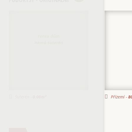
Tento dům
nemá suterén
Suterén -
0.00
m²
Přízemí -
80