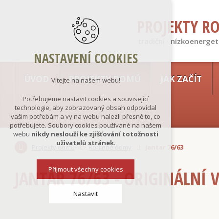
PROJEKTY R
tradiční · nízkoenerget
NASTAVENÍ COOKIES
ÚVOD
PROJEKTY DOMŮ
JAK ZAČÍT
Vítejte na našem webu!
Potřebujeme nastavit cookies a související
technologie, aby zobrazovaný obsah odpovídal
vašim potřebám a vy na webu nalezli přesně to, co
potřebujete. Soubory cookies používané na našem
webu
nikdy neslouží ke zjišťování totožnosti
uživatelů stránek
.
Projekty domů
Rodinné domy
Jantar 76/63
Přijmout všechny cookies
JANTAR 76/63 - ORIGINÁLNÍ 
Nastavit