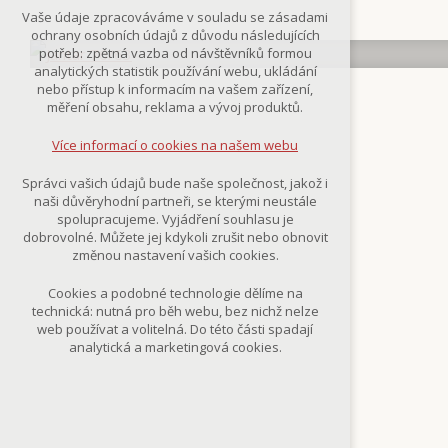
Technická cookies
Vaše údaje zpracováváme v souladu se zásadami
nutná pro provozování webu
ochrany osobních údajů z důvodu následujících
udržení kontextu stránek (session):
potřeb: zpětná vazba od návštěvníků formou
případná přihlášení, volby jazyka, apod.
analytických statistik používání webu, ukládání
nebo přístup k informacím na vašem zařízení,
Volitelná cookies
měření obsahu, reklama a vývoj produktů.
analytická pro anonymizované
vyhodnocení návštěvnosti
Více informací o cookies na našem webu
marketingová cookies
(Google,Smartsupp,Seznam)
Správci vašich údajů bude naše společnost, jakož i
naši důvěryhodní partneři, se kterými neustále
Více informací o cookies na našem webu
spolupracujeme. Vyjádření souhlasu je
dobrovolné. Můžete jej kdykoli zrušit nebo obnovit
změnou nastavení vašich cookies.
Přijmout všechny cookies
Cookies a podobné technologie dělíme na
technická: nutná pro běh webu, bez nichž nelze
Odmítnout vše
web používat a volitelná. Do této části spadají
analytická a marketingová cookies.