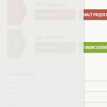
CHCI OBJEDNAT
KONZULTACI
MALÝ PROJEK
CHCI SPOČÍTAT
MATERIÁL
FINANCOVÁN
Kontaktní údaje
Jméno
*
Příjmení
*
Firma