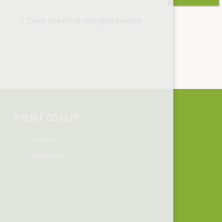
Takto označená pole jsou povinná
*
RYCHLÉ ODKAZY
Partneři
Mapa webu