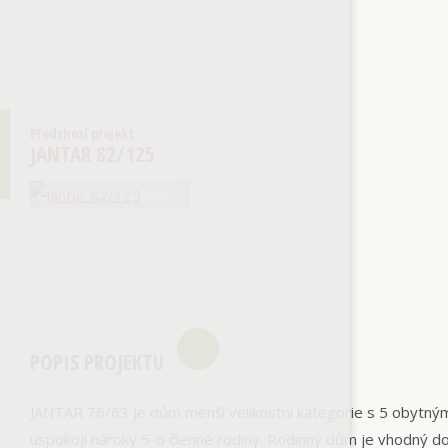
Předchozí projekt
JANTAR 82/125
POPIS PROJEKTU
JANTAR 76/63 je dům menší velikostní kategorie s 5 obytný
uspokojí nároky 5-6 členné rodiny. Rodinný dům je vhodný d