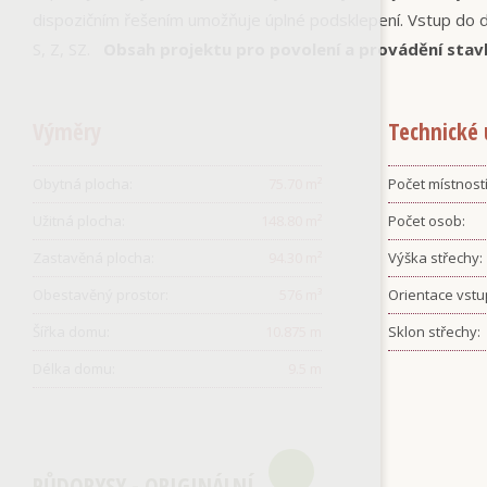
dispozičním řešením umožňuje úplné podsklepení. Vstup do 
S, Z, SZ.
Obsah projektu pro povolení a provádění stav
Výměry
Technické 
Obytná plocha:
75.70
m²
Počet místností
Užitná plocha:
148.80
m²
Počet osob:
Zastavěná plocha:
94.30
m²
Výška střechy:
Obestavěný prostor:
576
m³
Orientace vstu
Šířka domu:
10.875
m
Sklon střechy:
Délka domu:
9.5
m
PŮDORYSY - ORIGINÁLNÍ