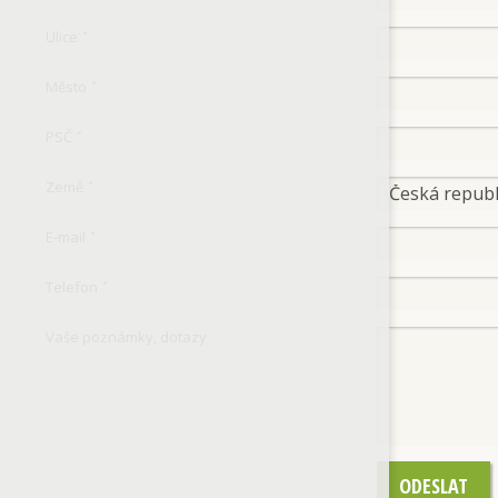
Ulice
*
Město
*
PSČ
*
Země
*
E-mail
*
Telefon
*
Vaše poznámky, dotazy
ODESLAT