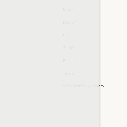
Ulice
*
Město
*
PSČ
*
Země
*
E-mail
*
Telefon
*
Vaše poznámky, dotazy