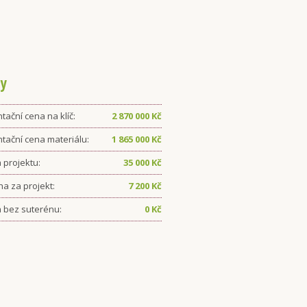
y
tační cena na klíč:
2 870 000
Kč
ntační cena materiálu:
1 865 000
Kč
 projektu:
35 000
Kč
ha za projekt:
7 200
Kč
 bez suterénu:
0
Kč