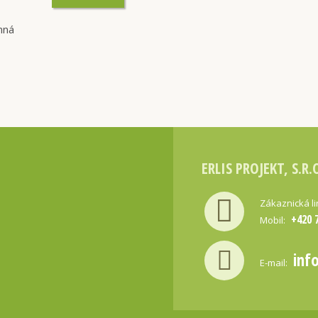
nná
ERLIS PROJEKT, S.R.
Zákaznická l
+420 
Mobil:
inf
E-mail: