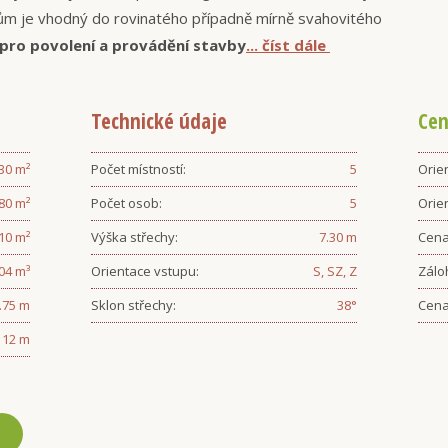
Dům je vhodný do rovinatého případně mírně svahovitého
pro povolení a provádění stavby
... číst dále
Technické údaje
Cen
.30
m²
Počet místností:
5
Orien
.80
m²
Počet osob:
5
Orie
.10
m²
Výška střechy:
7.30
m
Cena
04
m³
Orientace vstupu:
S, SZ, Z
Zálo
.75
m
Sklon střechy:
38
°
Cena
12
m