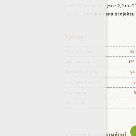
podkroví začíná ve výšce 2,2 m. 
terénu.
Obsah a cena projektu 
Výměry
Obytná plocha:
82
Užitná plocha:
133
Zastavěná plocha:
94
Obestavěný prostor:
6
Šířka domu:
8
Délka domu:
PŮDORYSY - ORIGINÁLNÍ