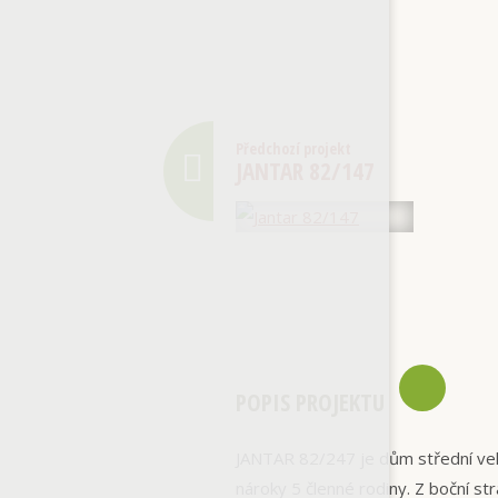
Předchozí projekt
JANTAR 82/147
POPIS PROJEKTU
JANTAR 82/247 je dům střední vel
nároky 5 členné rodiny. Z boční s