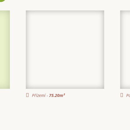
Přízemí -
75.20
m²
Po