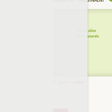
Tento dům
nemá suterén
Suterén -
0.00
m²