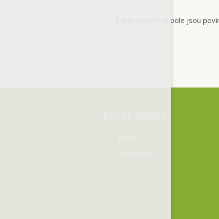
Takto označená pole jsou povi
*
RYCHLÉ ODKAZY
Partneři
Mapa webu