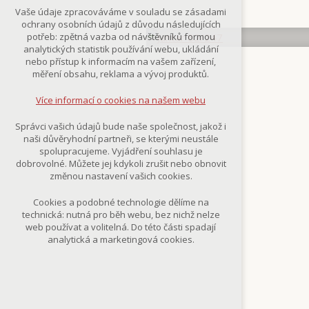
Technická cookies
Vaše údaje zpracováváme v souladu se zásadami
nutná pro provozování webu
ochrany osobních údajů z důvodu následujících
udržení kontextu stránek (session):
potřeb: zpětná vazba od návštěvníků formou
případná přihlášení, volby jazyka, apod.
analytických statistik používání webu, ukládání
nebo přístup k informacím na vašem zařízení,
Volitelná cookies
měření obsahu, reklama a vývoj produktů.
analytická pro anonymizované
vyhodnocení návštěvnosti
Více informací o cookies na našem webu
marketingová cookies
(Google,Smartsupp,Seznam)
Správci vašich údajů bude naše společnost, jakož i
naši důvěryhodní partneři, se kterými neustále
Více informací o cookies na našem webu
spolupracujeme. Vyjádření souhlasu je
dobrovolné. Můžete jej kdykoli zrušit nebo obnovit
změnou nastavení vašich cookies.
Přijmout všechny cookies
Cookies a podobné technologie dělíme na
technická: nutná pro běh webu, bez nichž nelze
Odmítnout vše
web používat a volitelná. Do této části spadají
analytická a marketingová cookies.