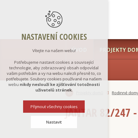
NASTAVENÍ COOKIES
ÚVOD
PROJEKTY DO
Vítejte na našem webu!
Potřebujeme nastavit cookies a související
technologie, aby zobrazovaný obsah odpovídal
vašim potřebám a vy na webu nalezli přesně to, co
potřebujete. Soubory cookies používané na našem
webu
nikdy neslouží ke zjišťování totožnosti
uživatelů stránek
.
Projekty domů
Rodinné dom
Přijmout všechny cookies
JANTAR 82/247 
Nastavit