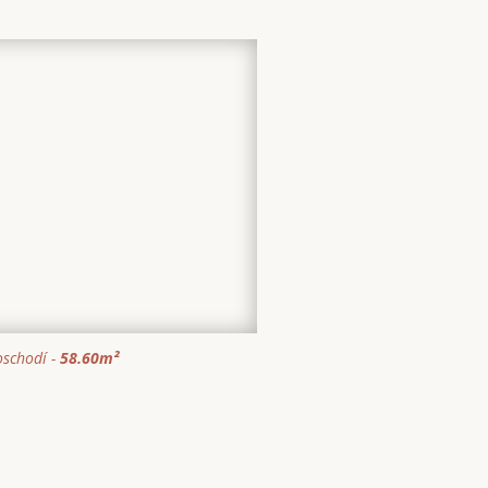
schodí -
58.60
m²