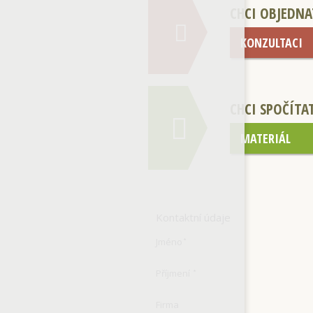
CHCI OBJEDNA
KONZULTACI
CHCI SPOČÍTA
MATERIÁL
Kontaktní údaje
Jméno
*
Příjmení
*
Firma