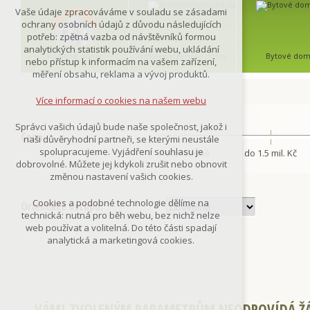
Technická cookies
Vaše údaje zpracováváme v souladu se zásadami
nutná pro provozování webu
ochrany osobních údajů z důvodu následujících
udržení kontextu stránek (session):
potřeb: zpětná vazba od návštěvníků formou
případná přihlášení, volby jazyka, apod.
analytických statistik používání webu, ukládání
Rodinné domy
Nízkoenergetické domy
Bytové do
nebo přístup k informacím na vašem zařízení,
Volitelná cookies
měření obsahu, reklama a vývoj produktů.
analytická pro anonymizované
vyhodnocení návštěvnosti
Více informací o cookies na našem webu
marketingová cookies
(Google,Smartsupp,Seznam)
Správci vašich údajů bude naše společnost, jakož i
Cena
naši důvěryhodní partneři, se kterými neustále
Více informací o cookies na našem webu
spolupracujeme. Vyjádření souhlasu je
neomezeně
do 1.5 mil. Kč
dobrovolné. Můžete jej kdykoli zrušit nebo obnovit
změnou nastavení vašich cookies.
Přijmout všechny cookies
Cookies a podobné technologie dělíme na
Orientace vstupu:
technická: nutná pro běh webu, bez nichž nelze
Odmítnout vše
web používat a volitelná. Do této části spadají
analytická a marketingová cookies.
VÁMI ZVOLENÝM PARAMETRŮM NEODPOVÍDÁ ŽÁ