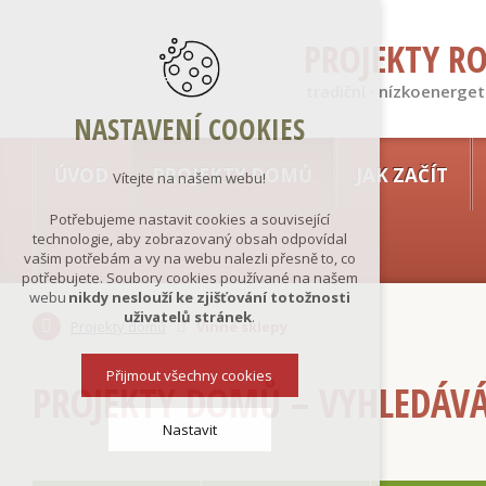
PROJEKTY R
tradiční · nízkoenerget
NASTAVENÍ COOKIES
ÚVOD
PROJEKTY DOMŮ
JAK ZAČÍT
Vítejte na našem webu!
Potřebujeme nastavit cookies a související
technologie, aby zobrazovaný obsah odpovídal
vašim potřebám a vy na webu nalezli přesně to, co
potřebujete. Soubory cookies používané na našem
webu
nikdy neslouží ke zjišťování totožnosti
uživatelů stránek
.
Projekty domů
Vinné sklepy
Přijmout všechny cookies
PROJEKTY DOMŮ – VYHLEDÁV
Nastavit