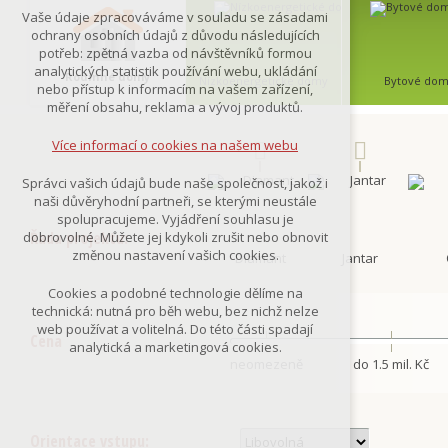
Technická cookies
Vaše údaje zpracováváme v souladu se zásadami
nutná pro provozování webu
ochrany osobních údajů z důvodu následujících
udržení kontextu stránek (session):
potřeb: zpětná vazba od návštěvníků formou
případná přihlášení, volby jazyka, apod.
analytických statistik používání webu, ukládání
Rodinné domy
Nízkoenergetické domy
Bytové do
nebo přístup k informacím na vašem zařízení,
Volitelná cookies
měření obsahu, reklama a vývoj produktů.
analytická pro anonymizované
vyhodnocení návštěvnosti
Více informací o cookies na našem webu
marketingová cookies
(Google,Smartsupp,Seznam)
Správci vašich údajů bude naše společnost, jakož i
naši důvěryhodní partneři, se kterými neustále
Více informací o cookies na našem webu
spolupracujeme. Vyjádření souhlasu je
Řada projektu:
dobrovolné. Můžete jej kdykoli zrušit nebo obnovit
změnou nastavení vašich cookies.
Diamant
Jantar
Přijmout všechny cookies
Cookies a podobné technologie dělíme na
technická: nutná pro běh webu, bez nichž nelze
Odmítnout vše
web používat a volitelná. Do této části spadají
Cena
analytická a marketingová cookies.
neomezeně
do 1.5 mil. Kč
Orientace vstupu: