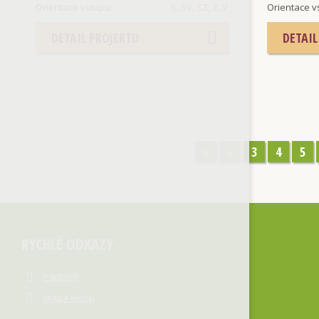
Orientace vstupu:
S, SV, SZ, Z, V
Orientace v
DETAIL PROJEKTU
DETAIL
«
‹
3
4
5
RYCHLÉ ODKAZY
Partneři
Mapa webu