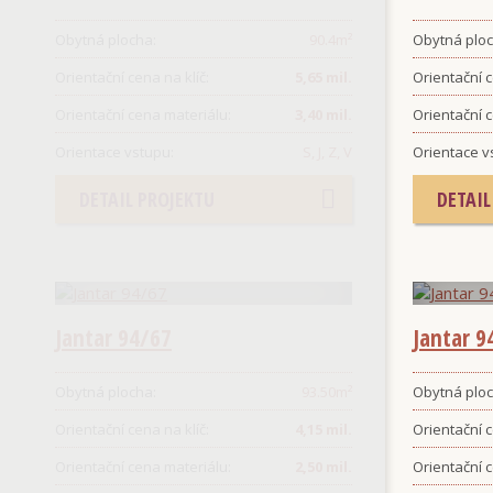
Obytná plocha:
90.4
m²
Obytná ploc
Orientační cena na klíč:
5,65 mil.
Orientační c
Orientační cena materiálu:
3,40 mil.
Orientační 
Orientace vstupu:
S, J, Z, V
Orientace v
DETAIL PROJEKTU
DETAIL
Jantar 94/67
Jantar 9
Obytná plocha:
93.50
m²
Obytná ploc
Orientační cena na klíč:
4,15 mil.
Orientační c
Orientační cena materiálu:
2,50 mil.
Orientační 