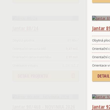
Jantar 88/24
Jantar 8
Obytná plocha:
87.90
m²
Obytná ploc
Orientační cena na klíč:
3,87 mil.
Orientační c
Orientační cena materiálu:
2,51 mil.
Orientační 
Orientace vstupu:
S, SV, SZ, Z
Orientace v
DETAIL PROJEKTU
DETAIL
Jantar 90/468 - NOVINKA 2026
Jantar 