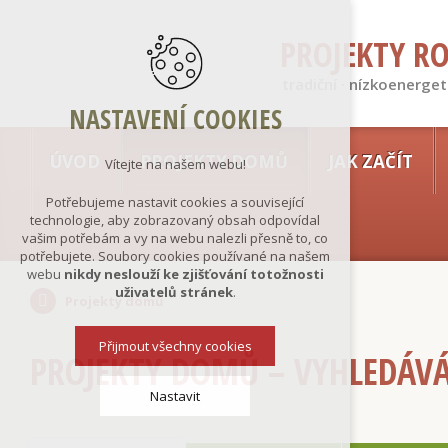
PROJEKTY R
tradiční · nízkoenerget
NASTAVENÍ COOKIES
ÚVOD
PROJEKTY DOMŮ
JAK ZAČÍT
Vítejte na našem webu!
Potřebujeme nastavit cookies a související
technologie, aby zobrazovaný obsah odpovídal
vašim potřebám a vy na webu nalezli přesně to, co
potřebujete. Soubory cookies používané na našem
webu
nikdy neslouží ke zjišťování totožnosti
uživatelů stránek
.
Projekty domů
Přijmout všechny cookies
PROJEKTY DOMŮ – VYHLEDÁV
Nastavit