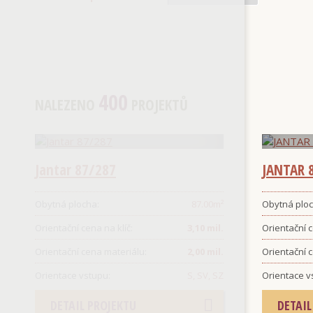
400
NALEZENO
PROJEKTŮ
Jantar 87/287
JANTAR 
Obytná plocha:
87.00
m²
Obytná ploc
Orientační cena na klíč:
3,10 mil.
Orientační c
Orientační cena materiálu:
2,00 mil.
Orientační 
Orientace vstupu:
S, SV, SZ
Orientace v
DETAIL PROJEKTU
DETAIL