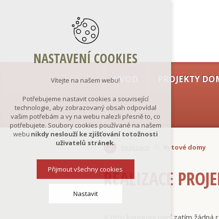
NASTAVENÍ COOKIES
ÚVOD
PROJEKTY DO
Vítejte na našem webu!
Potřebujeme nastavit cookies a související
technologie, aby zobrazovaný obsah odpovídal
vašim potřebám a vy na webu nalezli přesně to, co
potřebujete. Soubory cookies používané na našem
webu
nikdy neslouží ke zjišťování totožnosti
uživatelů stránek
.
Realizace
Bytové domy
Přijmout všechny cookies
REALIZACE PROJ
Nastavit
V této kategorii není zatím žádná r