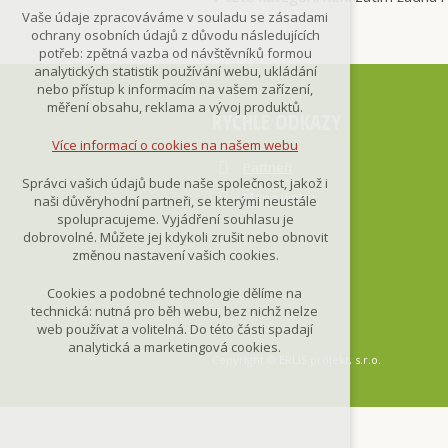
Technická cookies
Vaše údaje zpracováváme v souladu se zásadami
nutná pro provozování webu
ochrany osobních údajů z důvodu následujících
udržení kontextu stránek (session):
potřeb: zpětná vazba od návštěvníků formou
případná přihlášení, volby jazyka, apod.
analytických statistik používání webu, ukládání
nebo přístup k informacím na vašem zařízení,
Volitelná cookies
měření obsahu, reklama a vývoj produktů.
RYCHLÉ ODKAZY
analytická pro anonymizované
vyhodnocení návštěvnosti
Více informací o cookies na našem webu
marketingová cookies
Partneři
(Google,Smartsupp,Seznam)
Správci vašich údajů bude naše společnost, jakož i
Mapa webu
naši důvěryhodní partneři, se kterými neustále
Více informací o cookies na našem webu
spolupracujeme. Vyjádření souhlasu je
dobrovolné. Můžete jej kdykoli zrušit nebo obnovit
změnou nastavení vašich cookies.
Přijmout všechny cookies
Cookies a podobné technologie dělíme na
technická: nutná pro běh webu, bez nichž nelze
Odmítnout vše
web používat a volitelná. Do této části spadají
analytická a marketingová cookies.
Copyright © ERLIS projekt, s.r.o.