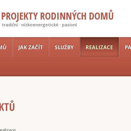
PROJEKTY RODINNÝCH DOMŮ
tradiční · nízkoenergetické · pasivní
MŮ
JAK ZAČÍT
SLUŽBY
REALIZACE
PA
EKTŮ
ealizace.