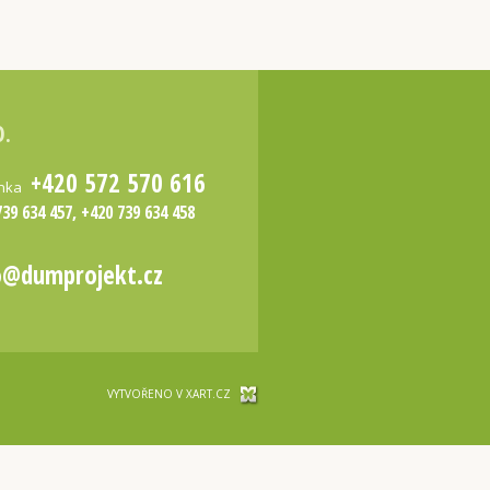
O.
+420 572 570 616
inka
739 634 457, +420 739 634 458
o@dumprojekt.cz
VYTVOŘENO V XART.CZ