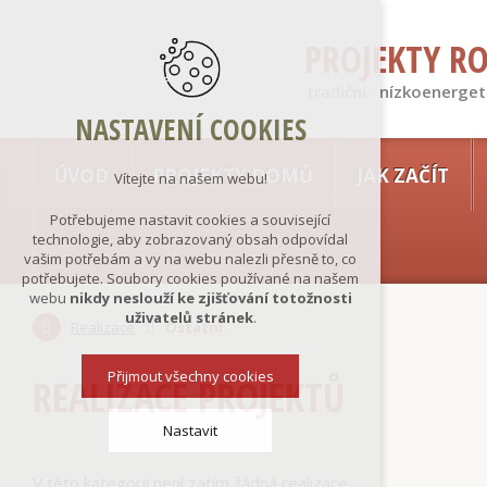
PROJEKTY R
tradiční · nízkoenerget
NASTAVENÍ COOKIES
ÚVOD
PROJEKTY DOMŮ
JAK ZAČÍT
Vítejte na našem webu!
Potřebujeme nastavit cookies a související
technologie, aby zobrazovaný obsah odpovídal
vašim potřebám a vy na webu nalezli přesně to, co
potřebujete. Soubory cookies používané na našem
webu
nikdy neslouží ke zjišťování totožnosti
uživatelů stránek
.
Realizace
Ostatní
Přijmout všechny cookies
REALIZACE PROJEKTŮ
Nastavit
V této kategorii není zatím žádná realizace.