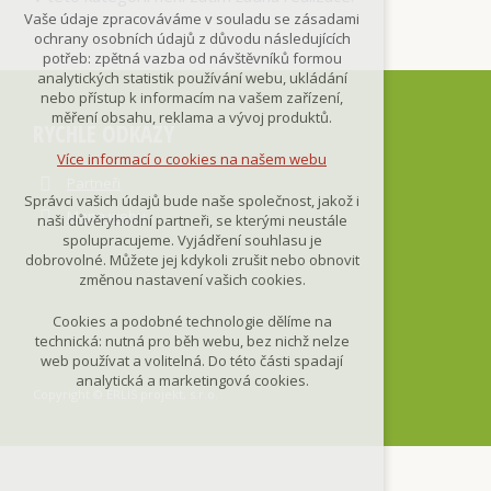
Technická cookies
Vaše údaje zpracováváme v souladu se zásadami
nutná pro provozování webu
ochrany osobních údajů z důvodu následujících
udržení kontextu stránek (session):
potřeb: zpětná vazba od návštěvníků formou
případná přihlášení, volby jazyka, apod.
analytických statistik používání webu, ukládání
nebo přístup k informacím na vašem zařízení,
Volitelná cookies
měření obsahu, reklama a vývoj produktů.
RYCHLÉ ODKAZY
analytická pro anonymizované
vyhodnocení návštěvnosti
Více informací o cookies na našem webu
marketingová cookies
Partneři
(Google,Smartsupp,Seznam)
Správci vašich údajů bude naše společnost, jakož i
Mapa webu
naši důvěryhodní partneři, se kterými neustále
Více informací o cookies na našem webu
spolupracujeme. Vyjádření souhlasu je
dobrovolné. Můžete jej kdykoli zrušit nebo obnovit
změnou nastavení vašich cookies.
Přijmout všechny cookies
Cookies a podobné technologie dělíme na
technická: nutná pro běh webu, bez nichž nelze
Odmítnout vše
web používat a volitelná. Do této části spadají
analytická a marketingová cookies.
Copyright © ERLIS projekt, s.r.o.