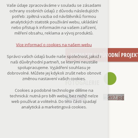
Technická cookies
Vaše údaje zpracováváme v souladu se zásadami
nutná pro provozování webu
ochrany osobních údajů z důvodu následujících
udržení kontextu stránek (session):
potřeb: zpětná vazba od návštěvníků formou
případná přihlášení, volby jazyka, apod.
analytických statistik používání webu, ukládání
nebo přístup k informacím na vašem zařízení,
Volitelná cookies
měření obsahu, reklama a vývoj produktů.
analytická pro anonymizované
vyhodnocení návštěvnosti
Více informací o cookies na našem webu
marketingová cookies
(Google,Smartsupp,Seznam)
ZOBRAZTE SI PŮVODNÍ PROJEK
Správci vašich údajů bude naše společnost, jakož i
naši důvěryhodní partneři, se kterými neustále
Více informací o cookies na našem webu
spolupracujeme. Vyjádření souhlasu je
dobrovolné. Můžete jej kdykoli zrušit nebo obnovit
změnou nastavení vašich cookies.
FOTOGALERIE
Přijmout všechny cookies
Cookies a podobné technologie dělíme na
technická: nutná pro běh webu, bez nichž nelze
Odmítnout vše
web používat a volitelná. Do této části spadají
analytická a marketingová cookies.