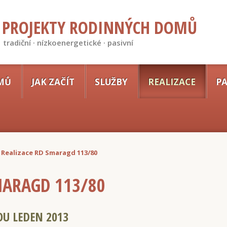
PROJEKTY RODINNÝCH DOMŮ
tradiční · nízkoenergetické · pasivní
MŮ
JAK ZAČÍT
SLUŽBY
REALIZACE
PA
Realizace RD Smaragd 113/80
MARAGD 113/80
VOU
LEDEN 2013