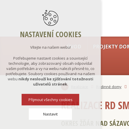
NASTAVENÍ COOKIES
ÚVOD
PROJEKTY DO
Vítejte na našem webu!
Potřebujeme nastavit cookies a související
technologie, aby zobrazovaný obsah odpovídal
vašim potřebám a vy na webu nalezli přesně to, co
potřebujete. Soubory cookies používané na našem
webu
nikdy neslouží ke zjišťování totožnosti
uživatelů stránek
.
Realizace
Rodinné domy
Přijmout všechny cookies
REALIZACE RD S
Nastavit
OKRES ŽĎÁR NAD SÁZA