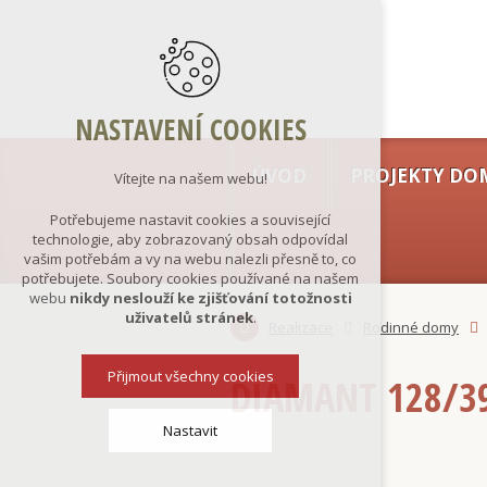
NASTAVENÍ COOKIES
ÚVOD
PROJEKTY DO
Vítejte na našem webu!
Potřebujeme nastavit cookies a související
technologie, aby zobrazovaný obsah odpovídal
vašim potřebám a vy na webu nalezli přesně to, co
potřebujete. Soubory cookies používané na našem
webu
nikdy neslouží ke zjišťování totožnosti
uživatelů stránek
.
Realizace
Rodinné domy
Přijmout všechny cookies
DIAMANT 128/3
Nastavit