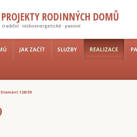
PROJEKTY RODINNÝCH DOMŮ
tradiční · nízkoenergetické · pasivní
MŮ
JAK ZAČÍT
SLUŽBY
REALIZACE
PA
Diamant 128/39
9