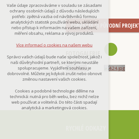
Technická cookies
Vaše údaje zpracováváme v souladu se zásadami
nutná pro provozování webu
ochrany osobních údajů z důvodu následujících
udržení kontextu stránek (session):
potřeb: zpětná vazba od návštěvníků formou
případná přihlášení, volby jazyka, apod.
analytických statistik používání webu, ukládání
ZOBRAZTE SI PŮVODNÍ PROJEK
nebo přístup k informacím na vašem zařízení,
Volitelná cookies
měření obsahu, reklama a vývoj produktů.
analytická pro anonymizované
vyhodnocení návštěvnosti
Více informací o cookies na našem webu
marketingová cookies
FOTOGALERIE
(Google,Smartsupp,Seznam)
Správci vašich údajů bude naše společnost, jakož i
naši důvěryhodní partneři, se kterými neustále
Více informací o cookies na našem webu
spolupracujeme. Vyjádření souhlasu je
dobrovolné. Můžete jej kdykoli zrušit nebo obnovit
změnou nastavení vašich cookies.
Přijmout všechny cookies
Cookies a podobné technologie dělíme na
technická: nutná pro běh webu, bez nichž nelze
Odmítnout vše
web používat a volitelná. Do této části spadají
analytická a marketingová cookies.
RYCHLÉ ODKAZY