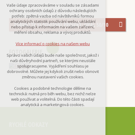
Technická cookies
Vaše údaje zpracováváme v souladu se zásadami
nutná pro provozování webu
ochrany osobních údajů z důvodu následujících
udržení kontextu stránek (session):
potřeb: zpětná vazba od návštěvníků formou
případná přihlášení, volby jazyka, apod.
analytických statistik používání webu, ukládání
ZOBRAZTE SI PŮVODNÍ PROJEKT: OPÁL 50/10
nebo přístup k informacím na vašem zařízení,
Volitelná cookies
měření obsahu, reklama a vývoj produktů.
analytická pro anonymizované
vyhodnocení návštěvnosti
Více informací o cookies na našem webu
marketingová cookies
FOTOGALERIE
(Google,Smartsupp,Seznam)
Správci vašich údajů bude naše společnost, jakož i
naši důvěryhodní partneři, se kterými neustále
Více informací o cookies na našem webu
spolupracujeme. Vyjádření souhlasu je
dobrovolné. Můžete jej kdykoli zrušit nebo obnovit
změnou nastavení vašich cookies.
Přijmout všechny cookies
Cookies a podobné technologie dělíme na
technická: nutná pro běh webu, bez nichž nelze
Odmítnout vše
web používat a volitelná. Do této části spadají
analytická a marketingová cookies.
RYCHLÉ ODKAZY