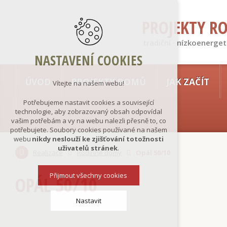
PROJEKTY R
tradiční · nízkoenerget
NASTAVENÍ COOKIES
ÚVOD
PROJEKTY DOMŮ
JAK ZAČÍT
Vítejte na našem webu!
Potřebujeme nastavit cookies a související
technologie, aby zobrazovaný obsah odpovídal
vašim potřebám a vy na webu nalezli přesně to, co
potřebujete. Soubory cookies používané na našem
webu
nikdy neslouží ke zjišťování totožnosti
uživatelů stránek
.
Realizace
Rodinné domy
Opál 50/10
Přijmout všechny cookies
OPÁL 50/10
Nastavit