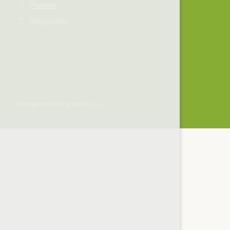
Partneři
Mapa webu
Copyright © ERLIS projekt, s.r.o.