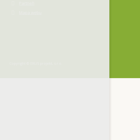
Partneři
Mapa webu
Copyright © ERLIS projekt, s.r.o.