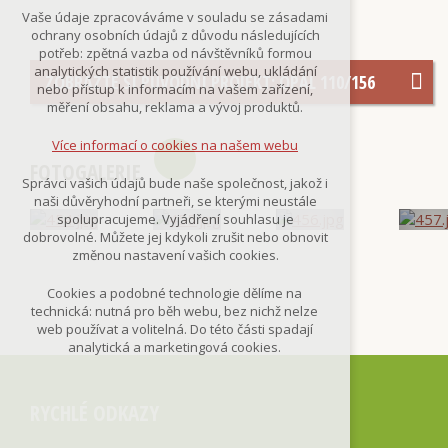
Technická cookies
Vaše údaje zpracováváme v souladu se zásadami
nutná pro provozování webu
ochrany osobních údajů z důvodu následujících
udržení kontextu stránek (session):
potřeb: zpětná vazba od návštěvníků formou
případná přihlášení, volby jazyka, apod.
analytických statistik používání webu, ukládání
ZOBRAZTE SI PŮVODNÍ PROJEKT: OPÁL 110/156
nebo přístup k informacím na vašem zařízení,
Volitelná cookies
měření obsahu, reklama a vývoj produktů.
analytická pro anonymizované
vyhodnocení návštěvnosti
Více informací o cookies na našem webu
marketingová cookies
FOTOGALERIE
(Google,Smartsupp,Seznam)
Správci vašich údajů bude naše společnost, jakož i
naši důvěryhodní partneři, se kterými neustále
Více informací o cookies na našem webu
spolupracujeme. Vyjádření souhlasu je
dobrovolné. Můžete jej kdykoli zrušit nebo obnovit
změnou nastavení vašich cookies.
Přijmout všechny cookies
Cookies a podobné technologie dělíme na
technická: nutná pro běh webu, bez nichž nelze
Odmítnout vše
web používat a volitelná. Do této části spadají
analytická a marketingová cookies.
RYCHLÉ ODKAZY