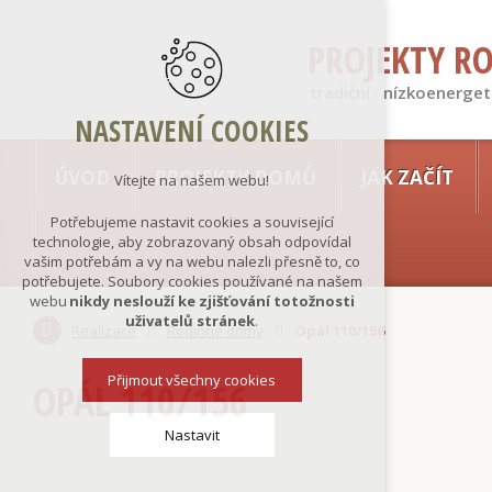
PROJEKTY R
tradiční · nízkoenerget
NASTAVENÍ COOKIES
ÚVOD
PROJEKTY DOMŮ
JAK ZAČÍT
Vítejte na našem webu!
Potřebujeme nastavit cookies a související
technologie, aby zobrazovaný obsah odpovídal
vašim potřebám a vy na webu nalezli přesně to, co
potřebujete. Soubory cookies používané na našem
webu
nikdy neslouží ke zjišťování totožnosti
uživatelů stránek
.
Realizace
Rodinné domy
Opál 110/156
Přijmout všechny cookies
OPÁL 110/156
Nastavit