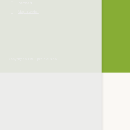
Partneři
Mapa webu
Copyright © ERLIS projekt, s.r.o.