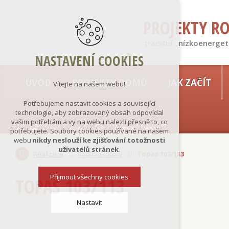
PROJEKTY R
tradiční · nízkoenerget
NASTAVENÍ COOKIES
ÚVOD
PROJEKTY DOMŮ
JAK ZAČÍT
Vítejte na našem webu!
Potřebujeme nastavit cookies a související
technologie, aby zobrazovaný obsah odpovídal
vašim potřebám a vy na webu nalezli přesně to, co
potřebujete. Soubory cookies používané na našem
webu
nikdy neslouží ke zjišťování totožnosti
uživatelů stránek
.
Realizace
Rodinné domy
Topas 103/113
Přijmout všechny cookies
TOPAS 103/113
Nastavit