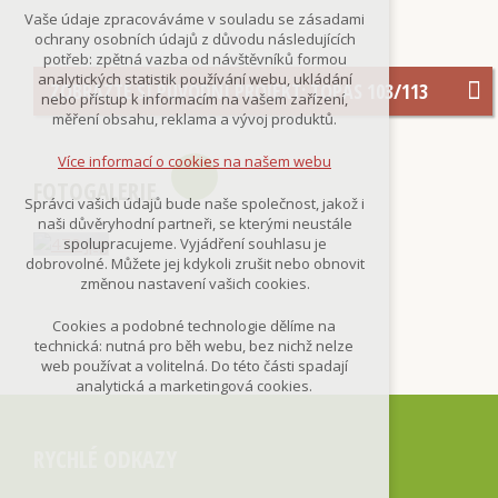
Technická cookies
Vaše údaje zpracováváme v souladu se zásadami
nutná pro provozování webu
ochrany osobních údajů z důvodu následujících
udržení kontextu stránek (session):
potřeb: zpětná vazba od návštěvníků formou
případná přihlášení, volby jazyka, apod.
analytických statistik používání webu, ukládání
ZOBRAZTE SI PŮVODNÍ PROJEKT: TOPAS 103/113
nebo přístup k informacím na vašem zařízení,
Volitelná cookies
měření obsahu, reklama a vývoj produktů.
analytická pro anonymizované
vyhodnocení návštěvnosti
Více informací o cookies na našem webu
marketingová cookies
FOTOGALERIE
(Google,Smartsupp,Seznam)
Správci vašich údajů bude naše společnost, jakož i
naši důvěryhodní partneři, se kterými neustále
Více informací o cookies na našem webu
spolupracujeme. Vyjádření souhlasu je
dobrovolné. Můžete jej kdykoli zrušit nebo obnovit
změnou nastavení vašich cookies.
Přijmout všechny cookies
Cookies a podobné technologie dělíme na
technická: nutná pro běh webu, bez nichž nelze
Odmítnout vše
web používat a volitelná. Do této části spadají
analytická a marketingová cookies.
RYCHLÉ ODKAZY