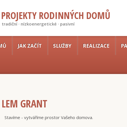
PROJEKTY RODINNÝCH DOMŮ
tradiční · nízkoenergetické · pasivní
MŮ
JAK ZAČÍT
SLUŽBY
REALIZACE
PA
 LEM GRANT
Stavíme - vytváříme prostor Vašeho domova.