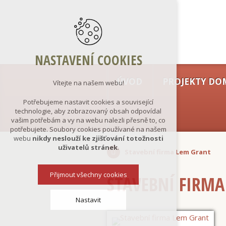
NASTAVENÍ COOKIES
ÚVOD
PROJEKTY DO
Vítejte na našem webu!
Potřebujeme nastavit cookies a související
technologie, aby zobrazovaný obsah odpovídal
vašim potřebám a vy na webu nalezli přesně to, co
potřebujete. Soubory cookies používané na našem
webu
nikdy neslouží ke zjišťování totožnosti
uživatelů stránek
.
Stavební firma Lem Grant
Přijmout všechny cookies
STAVEBNÍ FIRMA
Nastavit