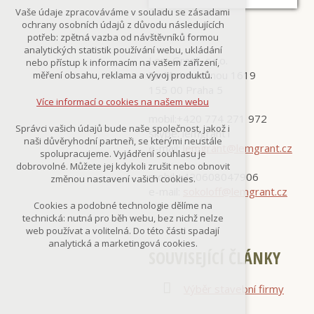
Technická cookies
Vaše údaje zpracováváme v souladu se zásadami
nutná pro provozování webu
ochrany osobních údajů z důvodu následujících
udržení kontextu stránek (session):
potřeb: zpětná vazba od návštěvníků formou
případná přihlášení, volby jazyka, apod.
analytických statistik používání webu, ukládání
Lem Grant, s.r.o.
nebo přístup k informacím na vašem zařízení,
Volitelná cookies
Za Mototechnou 1619
měření obsahu, reklama a vývoj produktů.
analytická pro anonymizované
155 00 Praha 5
vyhodnocení návštěvnosti
Více informací o cookies na našem webu
marketingová cookies
mobil:+420 774 271 972
(Google,Smartsupp,Seznam)
Správci vašich údajů bude naše společnost, jakož i
skype: lemgrant1
naši důvěryhodní partneři, se kterými neustále
Více informací o cookies na našem webu
e-mail:
lemgrant@lemgrant.cz
spolupracujeme. Vyjádření souhlasu je
dobrovolné. Můžete jej kdykoli zrušit nebo obnovit
mobil:+420608047906
změnou nastavení vašich cookies.
e-mail:
sokoloff@lemgrant.cz
Přijmout všechny cookies
Cookies a podobné technologie dělíme na
technická: nutná pro běh webu, bez nichž nelze
Odmítnout vše
web používat a volitelná. Do této části spadají
analytická a marketingová cookies.
SOUVISEJÍCÍ ČLÁNKY
Výběr stavební firmy