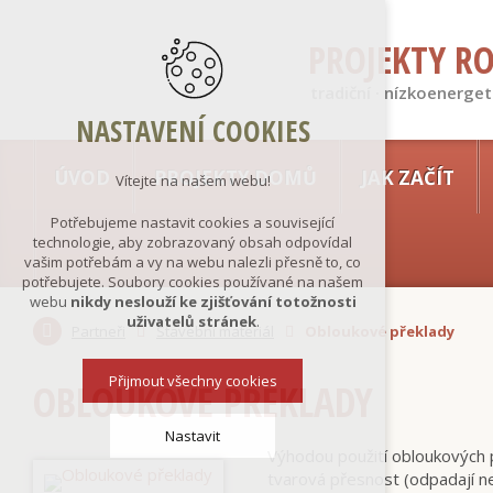
PROJEKTY R
tradiční · nízkoenerget
NASTAVENÍ COOKIES
ÚVOD
PROJEKTY DOMŮ
JAK ZAČÍT
Vítejte na našem webu!
Potřebujeme nastavit cookies a související
technologie, aby zobrazovaný obsah odpovídal
vašim potřebám a vy na webu nalezli přesně to, co
potřebujete. Soubory cookies používané na našem
webu
nikdy neslouží ke zjišťování totožnosti
uživatelů stránek
.
Partneři
Stavební materiál
Obloukové překlady
Přijmout všechny cookies
OBLOUKOVÉ PŘEKLADY
Nastavit
Výhodou použití obloukových p
tvarová přesnost (odpadají ne