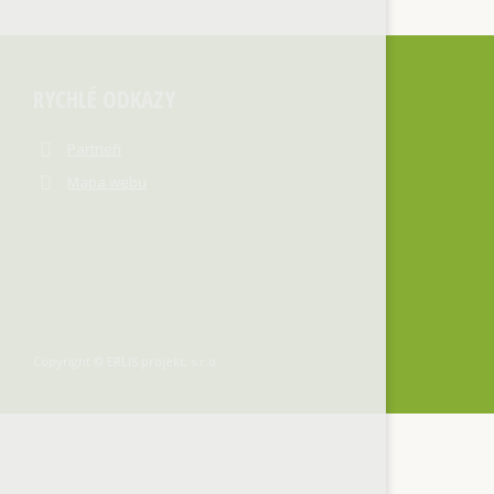
RYCHLÉ ODKAZY
Partneři
Mapa webu
Copyright © ERLIS projekt, s.r.o.