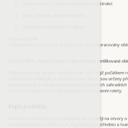
volných otvorů zděných stavebních konstrukcí
ploty, výklenky, kruhové otvory, ....
Obloukové překlady pro sklípek
Doporučujeme
V projektech firmy ERLIS, projekt s.r.o. jsou zapracovány o
Firma ATBET - atypický beton vyrábí a dodává certifikované ob
Příprava výroby začala v průběhu roku 2002 a již počátkem 
obloukových překladů ze železobetonu, které jsou určeny pře
Jsou vhodné pro stavbu a rekonstrukce klenutých zahradních a
otvoru pro použití a montáž zapuštěné před okenní rolety.
Popis produktu
Obloukové železobetonové překlady se vyrábějí na otvory o s
nenosné příčkové od síře 7 cm. Mají kruhovou střednici a tv