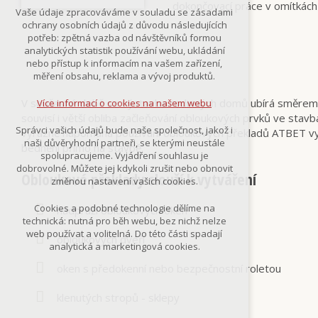
dokončovací práce v omítkách 
Technická cookies
Vaše údaje zpracováváme v souladu se zásadami
nutná pro provozování webu
ochrany osobních údajů z důvodu následujících
udržení kontextu stránek (session):
potřeb: zpětná vazba od návštěvníků formou
případná přihlášení, volby jazyka, apod.
analytických statistik používání webu, ukládání
nebo přístup k informacím na vašem zařízení,
Volitelná cookies
měření obsahu, reklama a vývoj produktů.
analytická pro anonymizované
vyhodnocení návštěvnosti
V současné době se výstavba rodinných domů ubírá směrem k p
Více informací o cookies na našem webu
marketingová cookies
souvisí i větší obliba začleňování obloukových prvků ve stav
(Google,Smartsupp,Seznam)
Správci vašich údajů bude naše společnost, jakož i
výrazně napomáhá používání obloukových překladů ATBET vyr
naši důvěryhodní partneři, se kterými neustále
bednění přímo na stavbě.
Více informací o cookies na našem webu
spolupracujeme. Vyjádření souhlasu je
dobrovolné. Můžete jej kdykoli zrušit nebo obnovit
Obloukové překlady slouží k vytváření
změnou nastavení vašich cookies.
Přijmout všechny cookies
Cookies a podobné technologie dělíme na
nadpraží obloukových oken
technická: nutná pro běh webu, bez nichž nelze
Odmítnout vše
web používat a volitelná. Do této části spadají
obloukových dveří
analytická a marketingová cookies.
oken s předokenní nebo bezpečnostní roletou
klenutých stropů - sklepy