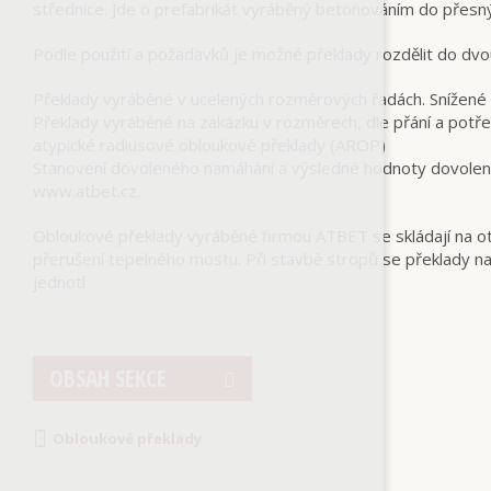
střednice. Jde o prefabrikát vyráběný betonováním do přesn
Podle použití a požadavků je možné překlady rozdělit do dvo
Překlady vyráběné v ucelených rozměrových řadách. Snížené
Překlady vyráběné na zakázku v rozměrech, dle přání a potře
atypické radiusové obloukové překlady (AROP)
Stanovení dovoleného namáhání a výsledné hodnoty dovolenéh
www.atbet.cz.
Obloukové překlady vyráběné firmou ATBET se skládají na otv
přerušení tepelného mostu. Při stavbě stropů se překlady na
jednotl
OBSAH SEKCE
Obloukové překlady