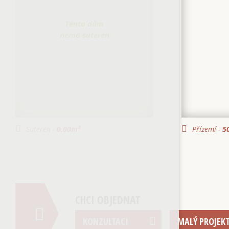
Tento dům
nemá suterén
Suterén -
0.00
m²
Přízemí -
50
CHCI OBJEDNAT
KONZULTACI
MALÝ PROJEK