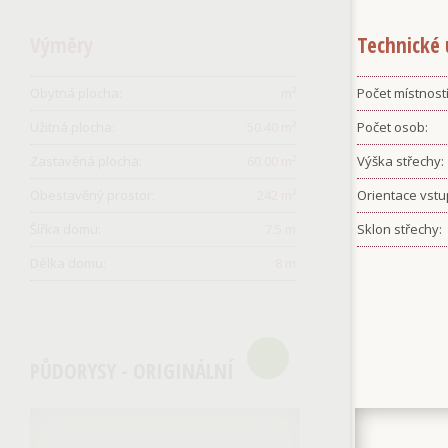
Výměry
Technické 
Obytná plocha:
m²
Počet místností
Užitná plocha:
50.40
m²
Počet osob:
Zastavěná plocha:
60.00
m²
Výška střechy:
Obestavěný prostor:
242
m³
Orientace vstu
Šířka domu:
7.5
m
Sklon střechy:
Délka domu:
8
m
PŮDORYSY - ORIGINÁLNÍ