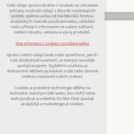
Technická cookies
Vaše údaje zpracováváme v souladu se zásadami
nutná pro provozování webu
ochrany osobních údajů z důvodu následujících
udržení kontextu stránek (session):
potřeb: zpětná vazba od návštěvníků formou
případná přihlášení, volby jazyka, apod.
analytických statistik používání webu, ukládání
nebo přístup k informacím na vašem zařízení,
Volitelná cookies
měření obsahu, reklama a vývoj produktů.
analytická pro anonymizované
vyhodnocení návštěvnosti
Více informací o cookies na našem webu
marketingová cookies
(Google,Smartsupp,Seznam)
Správci vašich údajů bude naše společnost, jakož i
naši důvěryhodní partneři, se kterými neustále
Více informací o cookies na našem webu
spolupracujeme. Vyjádření souhlasu je
dobrovolné. Můžete jej kdykoli zrušit nebo obnovit
změnou nastavení vašich cookies.
Přijmout všechny cookies
Cookies a podobné technologie dělíme na
technická: nutná pro běh webu, bez nichž nelze
Odmítnout vše
web používat a volitelná. Do této části spadají
analytická a marketingová cookies.