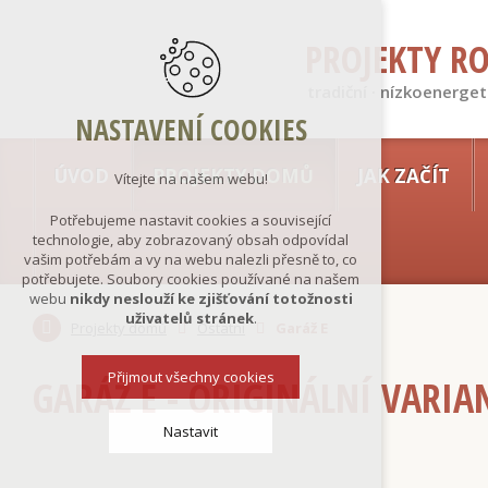
PROJEKTY R
tradiční · nízkoenerget
NASTAVENÍ COOKIES
ÚVOD
PROJEKTY DOMŮ
JAK ZAČÍT
Vítejte na našem webu!
Potřebujeme nastavit cookies a související
technologie, aby zobrazovaný obsah odpovídal
vašim potřebám a vy na webu nalezli přesně to, co
potřebujete. Soubory cookies používané na našem
webu
nikdy neslouží ke zjišťování totožnosti
uživatelů stránek
.
Projekty domů
Ostatní
Garáž E
Přijmout všechny cookies
GARÁŽ E - ORIGINÁLNÍ VARIA
Nastavit