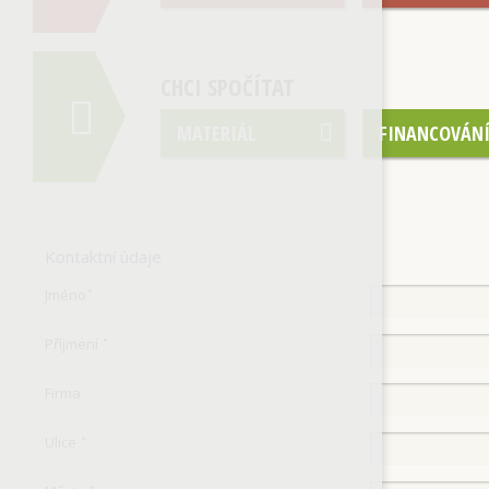
CHCI SPOČÍTAT
MATERIÁL
FINANCOVÁN
Kontaktní údaje
Jméno
*
Příjmení
*
Firma
Ulice
*