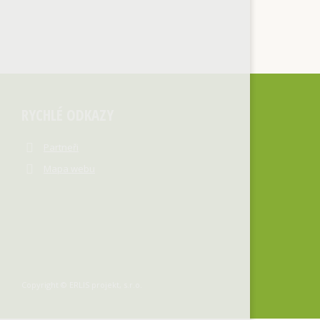
RYCHLÉ ODKAZY
Partneři
Mapa webu
Copyright © ERLIS projekt, s.r.o.