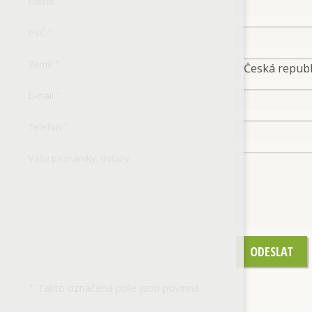
Město
*
PSČ
*
Země
*
E-mail
*
Telefon
*
Vaše poznámky, dotazy
ODESLAT
Takto označená pole jsou povinná
*