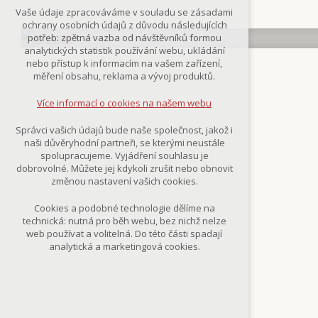
Technická cookies
Vaše údaje zpracováváme v souladu se zásadami
nutná pro provozování webu
ochrany osobních údajů z důvodu následujících
udržení kontextu stránek (session):
potřeb: zpětná vazba od návštěvníků formou
případná přihlášení, volby jazyka, apod.
analytických statistik používání webu, ukládání
nebo přístup k informacím na vašem zařízení,
Volitelná cookies
měření obsahu, reklama a vývoj produktů.
analytická pro anonymizované
vyhodnocení návštěvnosti
Více informací o cookies na našem webu
marketingová cookies
(Google,Smartsupp,Seznam)
Správci vašich údajů bude naše společnost, jakož i
naši důvěryhodní partneři, se kterými neustále
Více informací o cookies na našem webu
spolupracujeme. Vyjádření souhlasu je
dobrovolné. Můžete jej kdykoli zrušit nebo obnovit
změnou nastavení vašich cookies.
Přijmout všechny cookies
Cookies a podobné technologie dělíme na
technická: nutná pro běh webu, bez nichž nelze
Odmítnout vše
web používat a volitelná. Do této části spadají
analytická a marketingová cookies.