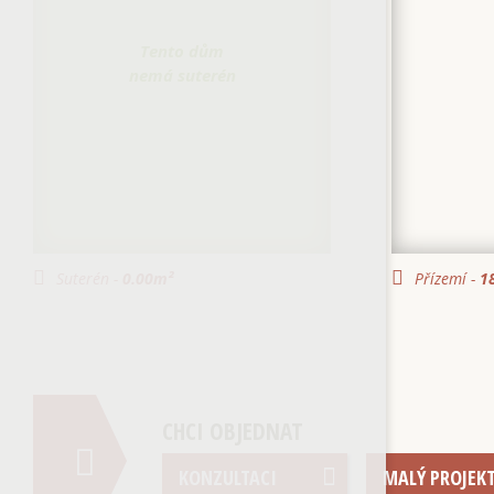
Tento dům
nemá suterén
Suterén -
0.00
m²
Přízemí -
18
CHCI OBJEDNAT
KONZULTACI
MALÝ PROJEK