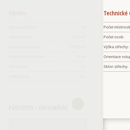
Výměry
Technické 
Obytná plocha:
m²
Počet místností
Užitná plocha:
18,30
m²
Počet osob:
Zastavěná plocha:
24000
m²
Výška střechy:
Obestavěný prostor:
92
m³
Orientace vstu
Šířka domu:
4
m
Sklon střechy:
Délka domu:
6
m
PŮDORYSY - ORIGINÁLNÍ