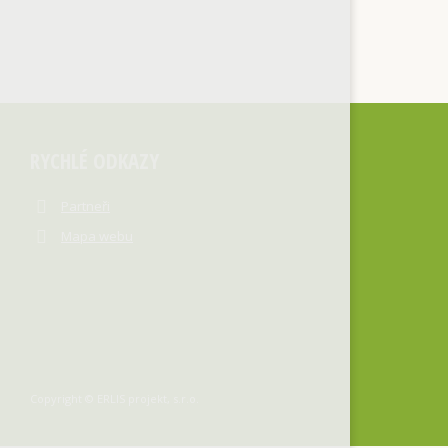
RYCHLÉ ODKAZY
Partneři
Mapa webu
Copyright © ERLIS projekt, s.r.o.