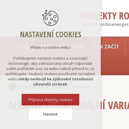
PROJEKTY R
tradiční · nízkoenerget
NASTAVENÍ COOKIES
ÚVOD
PROJEKTY DOMŮ
JAK ZAČÍT
Vítejte na našem webu!
Potřebujeme nastavit cookies a související
technologie, aby zobrazovaný obsah odpovídal
vašim potřebám a vy na webu nalezli přesně to, co
potřebujete. Soubory cookies používané na našem
webu
nikdy neslouží ke zjišťování totožnosti
uživatelů stránek
.
Projekty domů
Ostatní
Altánek1
Přijmout všechny cookies
ALTÁNEK1 - ORIGINÁLNÍ VAR
Nastavit