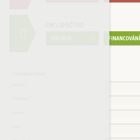
CHCI SPOČÍTAT
MATERIÁL
FINANCOVÁN
Kontaktní údaje
Jméno
*
Příjmení
*
Firma
Ulice
*