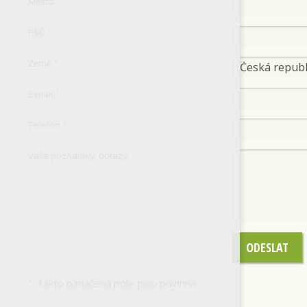
Město
*
PSČ
*
Země
*
E-mail
*
Telefon
*
Vaše poznámky, dotazy
ODESLAT
Takto označená pole jsou povinná
*