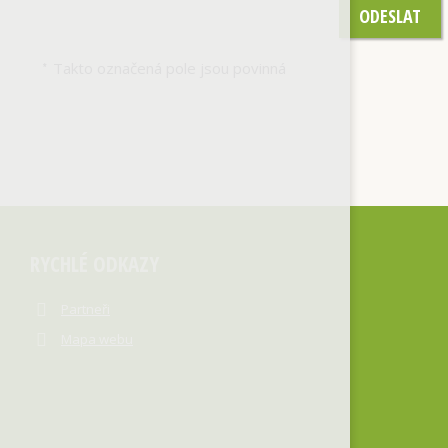
ODESLAT
Takto označená pole jsou povinná
*
RYCHLÉ ODKAZY
Partneři
Mapa webu