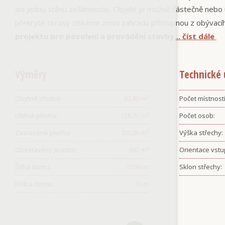
ani jednu stěnu zešikmenou. Objekt je možné částečně nebo 
překryté terasy získáme zimní zahradu přístupnou z obývac
projektu pro povolení a provádění stavby
... číst dále
Výměry
Technické 
Obytná plocha:
92.80
m²
Počet místností
Užitná plocha:
158.70
m²
Počet osob:
Zastavěná plocha:
100.80
m²
Výška střechy:
Obestavěný prostor:
687
m³
Orientace vstu
Šířka domu:
10.93
m
Sklon střechy:
Délka domu:
10
m