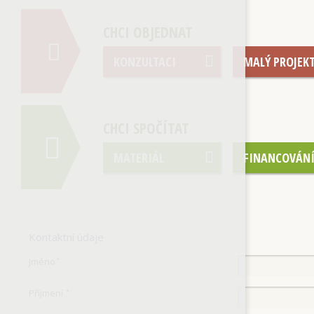
CHCI OBJEDNAT
KONZULTACI
MALÝ PROJEK
CHCI SPOČÍTAT
MATERIÁL
FINANCOVÁN
Kontaktní údaje
Jméno
*
Příjmení
*