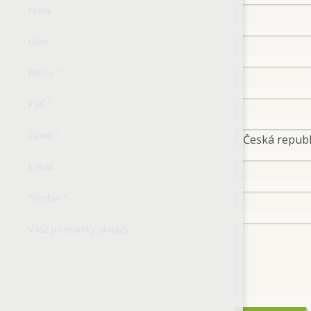
Firma
Ulice
*
Město
*
PSČ
*
Země
*
E-mail
*
Telefon
*
Vaše poznámky, dotazy