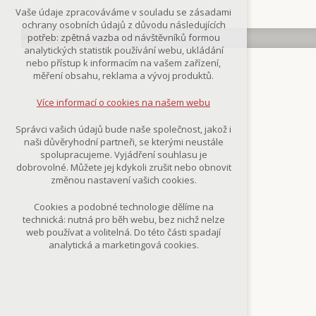
Technická cookies
Vaše údaje zpracováváme v souladu se zásadami
nutná pro provozování webu
ochrany osobních údajů z důvodu následujících
udržení kontextu stránek (session):
potřeb: zpětná vazba od návštěvníků formou
případná přihlášení, volby jazyka, apod.
analytických statistik používání webu, ukládání
nebo přístup k informacím na vašem zařízení,
Volitelná cookies
měření obsahu, reklama a vývoj produktů.
analytická pro anonymizované
vyhodnocení návštěvnosti
Více informací o cookies na našem webu
marketingová cookies
(Google,Smartsupp,Seznam)
Správci vašich údajů bude naše společnost, jakož i
naši důvěryhodní partneři, se kterými neustále
Více informací o cookies na našem webu
spolupracujeme. Vyjádření souhlasu je
dobrovolné. Můžete jej kdykoli zrušit nebo obnovit
změnou nastavení vašich cookies.
Přijmout všechny cookies
Cookies a podobné technologie dělíme na
technická: nutná pro běh webu, bez nichž nelze
Odmítnout vše
web používat a volitelná. Do této části spadají
analytická a marketingová cookies.