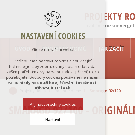
PROJEKTY R
tradiční · nízkoenerget
NASTAVENÍ COOKIES
ÚVOD
PROJEKTY DOMŮ
JAK ZAČÍT
Vítejte na našem webu!
Potřebujeme nastavit cookies a související
technologie, aby zobrazovaný obsah odpovídal
vašim potřebám a vy na webu nalezli přesně to, co
potřebujete. Soubory cookies používané na našem
webu
nikdy neslouží ke zjišťování totožnosti
uživatelů stránek
.
Projekty domů
Rodinné domy
Smaragd 92/100
Přijmout všechny cookies
SMARAGD 92/100 - ORIGINÁL
Nastavit