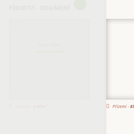
PŮDORYSY - ORIGINÁLNÍ
Tento dům
nemá suterén
Suterén -
0.00
m²
Přízemí -
85