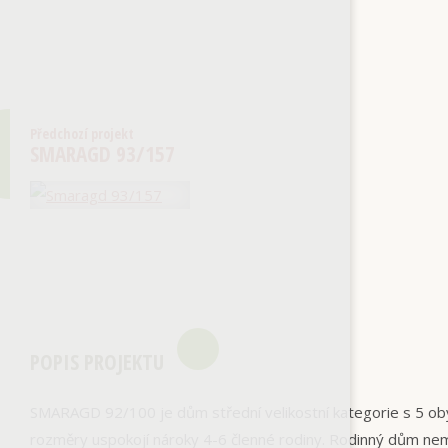
Předchozí projekt
SMARAGD 93/157
POPIS PROJEKTU
SMARAGD 92/100 je dům střední velikostní kategorie s 5 ob
rozměry uspokojí nároky 4-6 členné rodiny. Rodinný dům ne