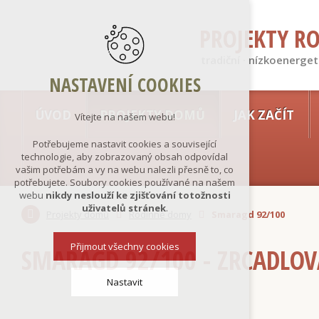
PROJEKTY R
tradiční · nízkoenerget
NASTAVENÍ COOKIES
ÚVOD
PROJEKTY DOMŮ
JAK ZAČÍT
Vítejte na našem webu!
Potřebujeme nastavit cookies a související
technologie, aby zobrazovaný obsah odpovídal
vašim potřebám a vy na webu nalezli přesně to, co
potřebujete. Soubory cookies používané na našem
webu
nikdy neslouží ke zjišťování totožnosti
uživatelů stránek
.
Projekty domů
Rodinné domy
Smaragd 92/100
Přijmout všechny cookies
SMARAGD 92/100 - ZRCADLOV
Nastavit