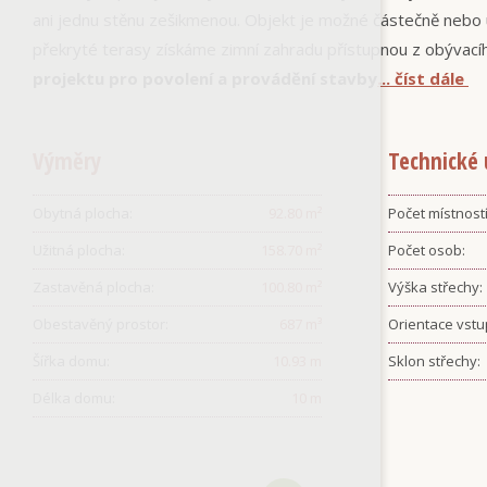
ani jednu stěnu zešikmenou. Objekt je možné částečně nebo 
překryté terasy získáme zimní zahradu přístupnou z obývac
projektu pro povolení a provádění stavby
... číst dále
Výměry
Technické 
Obytná plocha:
92.80
m²
Počet místností
Užitná plocha:
158.70
m²
Počet osob:
Zastavěná plocha:
100.80
m²
Výška střechy:
Obestavěný prostor:
687
m³
Orientace vstu
Šířka domu:
10.93
m
Sklon střechy:
Délka domu:
10
m