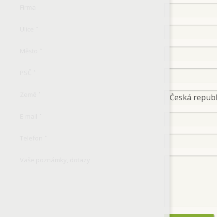
Firma
Ulice
*
Město
*
PSČ
*
Země
*
E-mail
*
Telefon
*
Vaše poznámky, dotazy