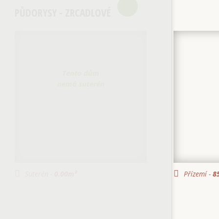
PŮDORYSY - ZRCADLOVÉ
Tento dům
nemá suterén
Suterén -
0.00
m²
Přízemí -
85