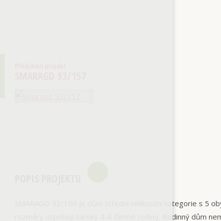
Předchozí projekt
SMARAGD 93/157
POPIS PROJEKTU
SMARAGD 92/100 je dům střední velikostní kategorie s 5 ob
rozměry uspokojí nároky 4-6 členné rodiny. Rodinný dům ne