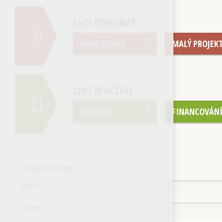
CHCI OBJEDNAT
KONZULTACI
MALÝ PROJEK
CHCI SPOČÍTAT
MATERIÁL
FINANCOVÁN
Kontaktní údaje
Jméno
*
Příjmení
*