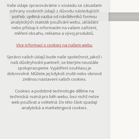
Technická cookies
Vaše údaje zpracováváme v souladu se zásadami
nutná pro provozování webu
ochrany osobních údajů z důvodu následujících
udržení kontextu stránek (session):
potřeb: zpětná vazba od návštěvníků formou
případná přihlášení, volby jazyka, apod.
analytických statistik používání webu, ukládání
nebo přístup k informacím na vašem zařízení,
Volitelná cookies
měření obsahu, reklama a vývoj produktů.
analytická pro anonymizované
vyhodnocení návštěvnosti
Více informací o cookies na našem webu
marketingová cookies
(Google,Smartsupp,Seznam)
Správci vašich údajů bude naše společnost, jakož i
naši důvěryhodní partneři, se kterými neustále
Více informací o cookies na našem webu
spolupracujeme. Vyjádření souhlasu je
dobrovolné. Můžete jej kdykoli zrušit nebo obnovit
změnou nastavení vašich cookies.
Přijmout všechny cookies
Cookies a podobné technologie dělíme na
technická: nutná pro běh webu, bez nichž nelze
Odmítnout vše
web používat a volitelná. Do této části spadají
analytická a marketingová cookies.