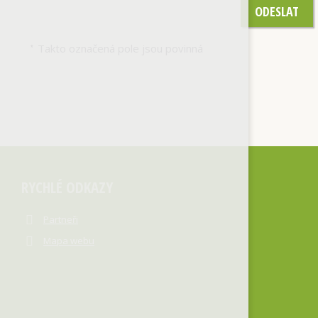
ODESLAT
Takto označená pole jsou povinná
*
RYCHLÉ ODKAZY
Partneři
Mapa webu