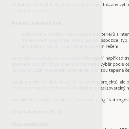
okolního prostředí. Projekty jsou koncipovány tak, aby vy
možnostem klientů.
Součástí katalogu jsou:
přehledné architektonické vizualizace exteriérů a inte
základní technické údaje (užitná plocha, dispozice, typ
informace o konstrukčním a materiálovém řešení
Domy jsou rozděleny do tematických kategorií, například
generace, což umožňuje snadnou orientaci a výběr podle oso
náklady a využití moderních technologií, jako jsou tepelná č
Katalog rodinných domů není jen seznamem projektů, ale 
představy o ideálním domově v konkrétní a realizovatelný n
Na základě objednávky Vám zašleme na katalog "Katalo
Cena katalogu je 79,-Kč
.
Cena na dobírku: