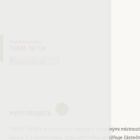
Předchozí projekt
TOPAS 78/139
POPIS PROJEKTU
TOPAS 79/283 je dům menší velikosti s 5 obytnými místnost
nároky 4-5 členné rodiny. Dispoziční řešení umožňuje částeč