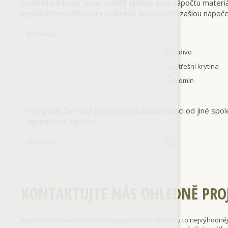
S našimi partnery jsme rozšířili spolupráci v nápočtu mater
vyplnění formuláře Vám jednotliví dodavatelé zašlou nápoč
Materiál
Zdivo
Střešní krytina
Komín
V případě, že máte projektovou dokumentaci od jiné spol
vypracovat nápočet.
Soubory
KONTAKTUJTE NÁS OHLEDNĚ PRO
Vyplněním požadovaných údajů vybereme opravdu to nejvýhodnější