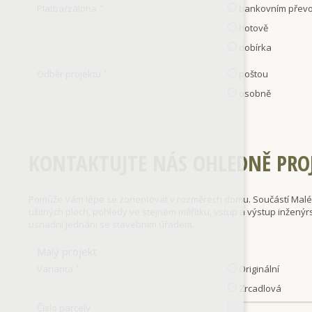
Platba/záloha
bankovním přev
*
hotově
dobírka
Odběr projektu
poštou
*
osobně
KONTAKTUJTE NÁS OHLEDNĚ PRO
Pomůže Vám lépe se zorientovat v rozměrech domu. Součástí Malého
užitných ploch, pohledy ve stejném měřítku, vstup a výstup inženýr
usnadní jednání se stavebním úřadem.
Malý projekt
Varianta
Originální
*
Zrcadlová
Číslo parcely