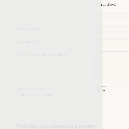
Zrcadlová
Kraj
Místo výstavby
*
Číslo parcely
Poznámky a změny v projektu
Paré projektu navíc
(4 paré již v rámci ceny)
Podklady pro stavební povolení