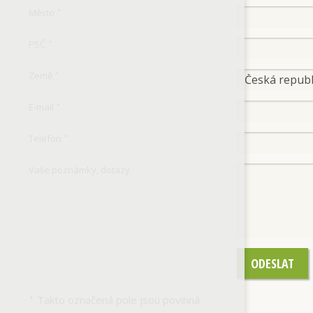
Město
*
PSČ
*
Země
*
E-mail
*
Telefon
*
Vaše poznámky, dotazy
ODESLAT
Takto označená pole jsou povinná
*