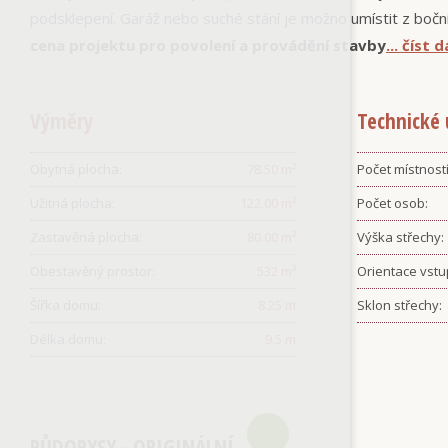
podsklepení. Garáž nebo suché stání je možno umístit z boč
cena projektu pro povolení a provádění stavby
... číst 
Výměry
Technické 
Obytná plocha:
78.50
m²
Počet místností
Užitná plocha:
122.00
m²
Počet osob:
Zastavěná plocha:
80.00
m²
Výška střechy:
Obestavěný prostor:
532
m³
Orientace vstu
Šířka domu:
8.25
m
Sklon střechy:
Délka domu:
9.5
m
PŮDORYSY - ORIGINÁLNÍ