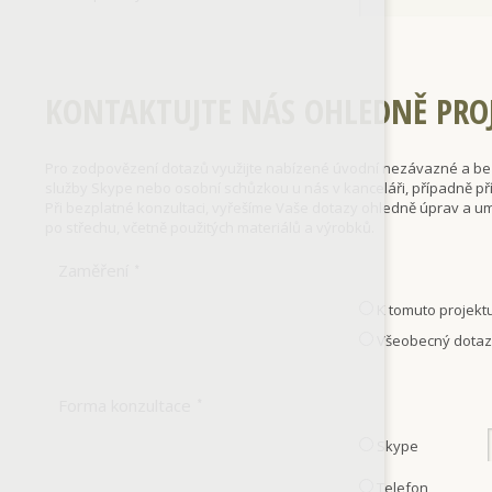
KONTAKTUJTE NÁS OHLEDNĚ PRO
Pro zodpovězení dotazů využijte nabízené úvodní nezávazné a bezp
služby Skype nebo osobní schůzkou u nás v kanceláři, případně 
Při bezplatné konzultaci, vyřešíme Vaše dotazy ohledně úprav a 
po střechu, včetně použitých materiálů a výrobků.
Zaměření
*
K tomuto projekt
Všeobecný dota
Forma konzultace
*
Skype
Telefon