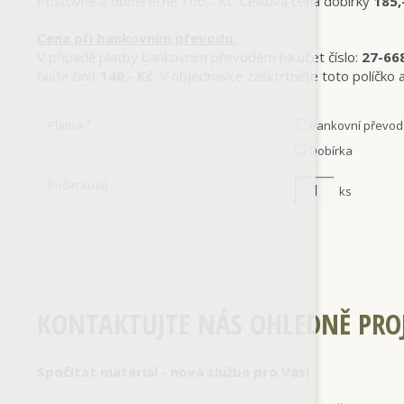
Poštovné a doběrečné 106,- Kč. Celková cena dobírky
185,
Cena při bankovním převodu:
V případě platby bankovním převodem na účet číslo:
27-66
bude činit
140,- Kč
. V objednávce zašktrtněte toto políčko
Platba
Bankovní převod
*
Dobírka
Počet kusů
*
ks
KONTAKTUJTE NÁS OHLEDNĚ PRO
Spočítat materiál - nová služba pro Vás!