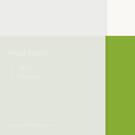
RYCHLÉ ODKAZY
Partneři
Mapa webu
Copyright © ERLIS projekt, s.r.o.