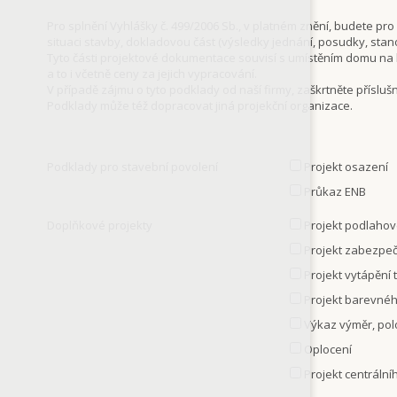
Pro splnění Vyhlášky č. 499/2006 Sb., v platném znění, budete p
situaci stavby, dokladovou část (výsledky jednání, posudky, stan
Tyto části projektové dokumentace souvisí s umístěním domu na
a to i včetně ceny za jejich vypracování.
V případě zájmu o tyto podklady od naší firmy, zaškrtněte přísluš
Podklady může též dopracovat jiná projekční organizace.
Podklady pro stavební povolení
Projekt osazení
Průkaz ENB
Doplňkové projekty
Projekt podlahov
Projekt zabezpeče
Projekt vytápění
Projekt barevnéh
Výkaz výměr, pol
Oplocení
Projekt centráln