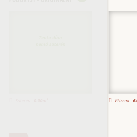
Tento dům
nemá suterén
Suterén -
0.00
m²
Přízemí -
64