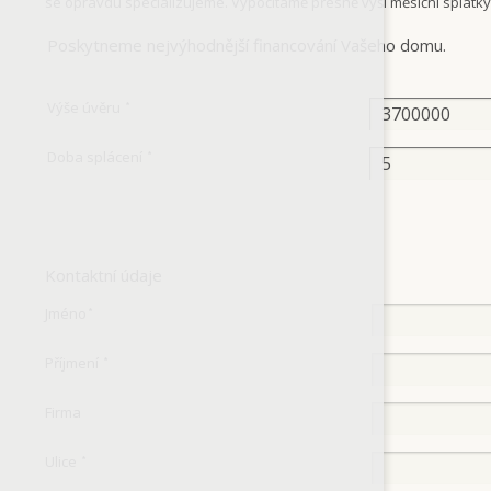
se opravdu specializujeme. Vypočítámě přesně výši měsíční splátk
Poskytneme nejvýhodnější financování Vašeho domu.
Výše úvěru
*
Doba splácení
*
Kontaktní údaje
Jméno
*
Příjmení
*
Firma
Ulice
*