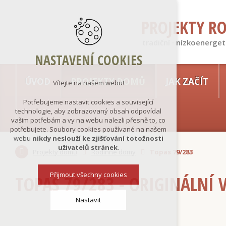
PROJEKTY R
tradiční · nízkoenerget
NASTAVENÍ COOKIES
ÚVOD
PROJEKTY DOMŮ
JAK ZAČÍT
Vítejte na našem webu!
Potřebujeme nastavit cookies a související
technologie, aby zobrazovaný obsah odpovídal
vašim potřebám a vy na webu nalezli přesně to, co
potřebujete. Soubory cookies používané na našem
webu
nikdy neslouží ke zjišťování totožnosti
uživatelů stránek
.
Projekty domů
Rodinné domy
Topas 79/283
Přijmout všechny cookies
TOPAS 79/283 - ORIGINÁLNÍ 
Nastavit