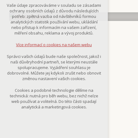
Technická cookies
Vaše údaje zpracováváme v souladu se zásadami
nutná pro provozování webu
ochrany osobních údajů z důvodu následujících
udržení kontextu stránek (session):
potřeb: zpětná vazba od návštěvníků formou
případná přihlášení, volby jazyka, apod.
analytických statistik používání webu, ukládání
nebo přístup k informacím na vašem zařízení,
Volitelná cookies
měření obsahu, reklama a vývoj produktů.
analytická pro anonymizované
vyhodnocení návštěvnosti
Více informací o cookies na našem webu
marketingová cookies
(Google,Smartsupp,Seznam)
Správci vašich údajů bude naše společnost, jakož i
naši důvěryhodní partneři, se kterými neustále
Více informací o cookies na našem webu
spolupracujeme. Vyjádření souhlasu je
dobrovolné. Můžete jej kdykoli zrušit nebo obnovit
změnou nastavení vašich cookies.
Přijmout všechny cookies
Cookies a podobné technologie dělíme na
technická: nutná pro běh webu, bez nichž nelze
Odmítnout vše
web používat a volitelná. Do této části spadají
analytická a marketingová cookies.