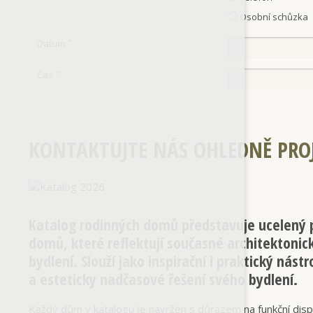
Osobní schůzka
Datum
*
Čas
*
KONTAKTUJTE NÁS OHLEDNĚ PRO
Katalog rodinných domů představuje ucelený p
domů, které reflektují současné architektonic
bydlení. Slouží jako inspirační i praktický nástr
a esteticky nadčasové řešení svého bydlení.
Každý dům v katalogu je navržen s důrazem na funkční dispozi