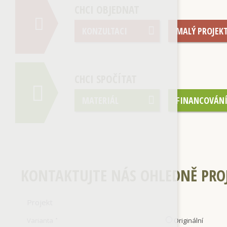
CHCI OBJEDNAT
KONZULTACI
MALÝ PROJEK
CHCI SPOČÍTAT
MATERIÁL
FINANCOVÁN
KONTAKTUJTE NÁS OHLEDNĚ PRO
Projekt
Varianta
Originální
*