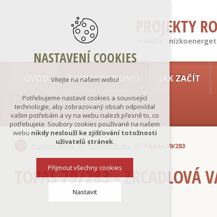
PROJEKTY R
tradiční · nízkoenerget
NASTAVENÍ COOKIES
ÚVOD
PROJEKTY DOMŮ
JAK ZAČÍT
Vítejte na našem webu!
Potřebujeme nastavit cookies a související
technologie, aby zobrazovaný obsah odpovídal
vašim potřebám a vy na webu nalezli přesně to, co
potřebujete. Soubory cookies používané na našem
webu
nikdy neslouží ke zjišťování totožnosti
uživatelů stránek
.
Projekty domů
Rodinné domy
Topas 79/283
Přijmout všechny cookies
TOPAS 79/283 - ZRCADLOVÁ 
Nastavit