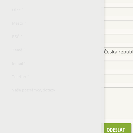
Ulice
*
Město
*
PSČ
*
Země
*
E-mail
*
Telefon
*
Vaše poznámky, dotazy
ODESLAT