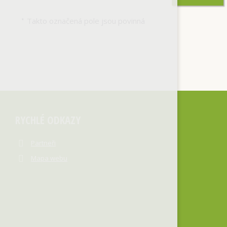
Takto označená pole jsou povinná
*
RYCHLÉ ODKAZY
Partneři
Mapa webu