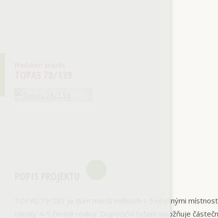
Předchozí projekt
TOPAS 78/139
POPIS PROJEKTU
TOPAS 79/283 je dům menší velikosti s 5 obytnými místnost
nároky 4-5 členné rodiny. Dispoziční řešení umožňuje částeč