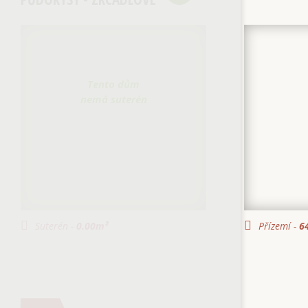
Tento dům
nemá suterén
Suterén -
0.00
m²
Přízemí -
64