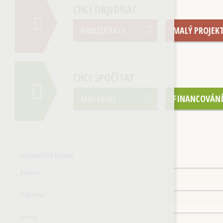
CHCI OBJEDNAT
KONZULTACI
MALÝ PROJEK
CHCI SPOČÍTAT
MATERIÁL
FINANCOVÁN
Kontaktní údaje
Jméno
*
Příjmení
*
Firma