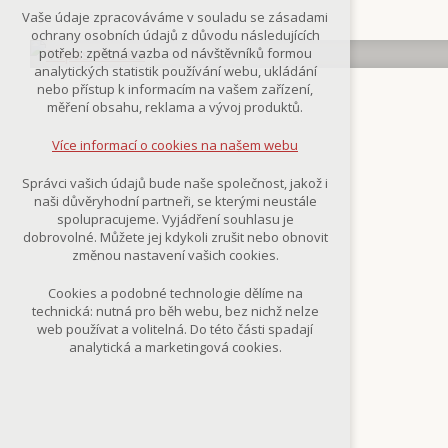
Technická cookies
Vaše údaje zpracováváme v souladu se zásadami
nutná pro provozování webu
ochrany osobních údajů z důvodu následujících
udržení kontextu stránek (session):
potřeb: zpětná vazba od návštěvníků formou
případná přihlášení, volby jazyka, apod.
analytických statistik používání webu, ukládání
nebo přístup k informacím na vašem zařízení,
Volitelná cookies
měření obsahu, reklama a vývoj produktů.
analytická pro anonymizované
vyhodnocení návštěvnosti
Více informací o cookies na našem webu
marketingová cookies
(Google,Smartsupp,Seznam)
Správci vašich údajů bude naše společnost, jakož i
naši důvěryhodní partneři, se kterými neustále
Více informací o cookies na našem webu
spolupracujeme. Vyjádření souhlasu je
dobrovolné. Můžete jej kdykoli zrušit nebo obnovit
změnou nastavení vašich cookies.
Přijmout všechny cookies
Cookies a podobné technologie dělíme na
technická: nutná pro běh webu, bez nichž nelze
Odmítnout vše
web používat a volitelná. Do této části spadají
analytická a marketingová cookies.