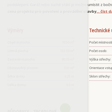
podsklepení. Garáž nebo suché stání je možno umístit z boč
cena projektu pro povolení a provádění stavby
... číst 
Výměry
Technické 
Obytná plocha:
78.50
m²
Počet místností
Užitná plocha:
122.00
m²
Počet osob:
Zastavěná plocha:
80.00
m²
Výška střechy:
Obestavěný prostor:
532
m³
Orientace vstu
Šířka domu:
8.25
m
Sklon střechy:
Délka domu:
9.5
m
PŮDORYSY - ZRCADLOVÉ