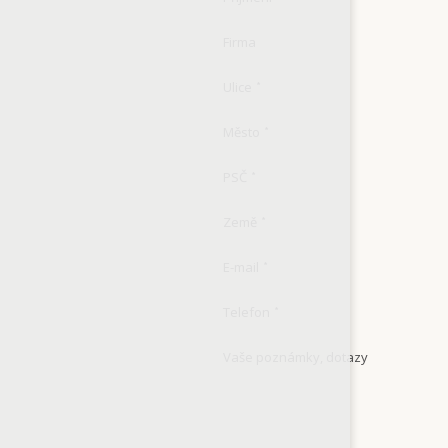
Firma
Ulice
*
Město
*
PSČ
*
Země
*
E-mail
*
Telefon
*
Vaše poznámky, dotazy