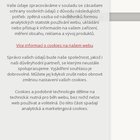
Technická cookies
Vaše údaje zpracováváme v souladu se zásadami
nutná pro provozování webu
ochrany osobních údajů z důvodu následujících
udržení kontextu stránek (session):
potřeb: zpětná vazba od návštěvníků formou
případná přihlášení, volby jazyka, apod.
analytických statistik používání webu, ukládání
nebo přístup k informacím na vašem zařízení,
Volitelná cookies
měření obsahu, reklama a vývoj produktů.
analytická pro anonymizované
vyhodnocení návštěvnosti
Více informací o cookies na našem webu
marketingová cookies
(Google,Smartsupp,Seznam)
Správci vašich údajů bude naše společnost, jakož i
naši důvěryhodní partneři, se kterými neustále
Více informací o cookies na našem webu
spolupracujeme. Vyjádření souhlasu je
dobrovolné. Můžete jej kdykoli zrušit nebo obnovit
změnou nastavení vašich cookies.
Přijmout všechny cookies
Cookies a podobné technologie dělíme na
technická: nutná pro běh webu, bez nichž nelze
Odmítnout vše
web používat a volitelná. Do této části spadají
analytická a marketingová cookies.