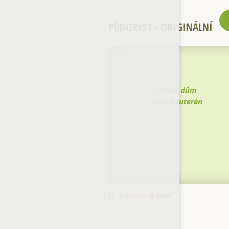
PŮDORYSY - ORIGINÁLNÍ
Tento dům
nemá suterén
Suterén -
0.00
m²