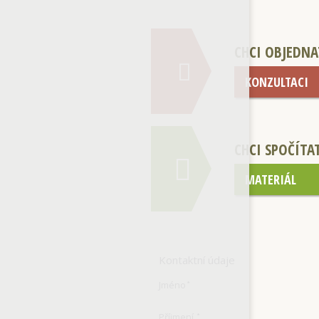
CHCI OBJEDNA
KONZULTACI
CHCI SPOČÍTA
MATERIÁL
Kontaktní údaje
Jméno
*
Příjmení
*