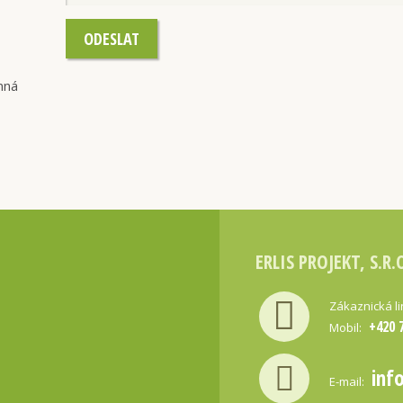
ODESLAT
nná
ERLIS PROJEKT, S.R.
Zákaznická l
+420 
Mobil:
inf
E-mail: