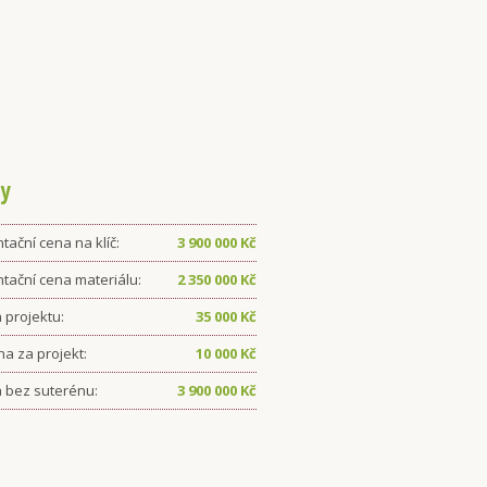
y
tační cena na klíč:
3 900 000
Kč
ntační cena materiálu:
2 350 000
Kč
 projektu:
35 000
Kč
ha za projekt:
10 000
Kč
 bez suterénu:
3 900 000
Kč