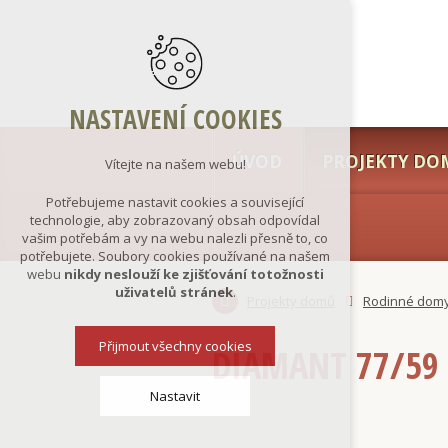
NASTAVENÍ COOKIES
ÚVOD
PROJEKTY DO
Vítejte na našem webu!
Potřebujeme nastavit cookies a související
technologie, aby zobrazovaný obsah odpovídal
vašim potřebám a vy na webu nalezli přesně to, co
potřebujete. Soubory cookies používané na našem
webu
nikdy neslouží ke zjišťování totožnosti
uživatelů stránek
.
Projekty domů
Rodinné dom
Přijmout všechny cookies
DIAMANT 77/59 
Nastavit