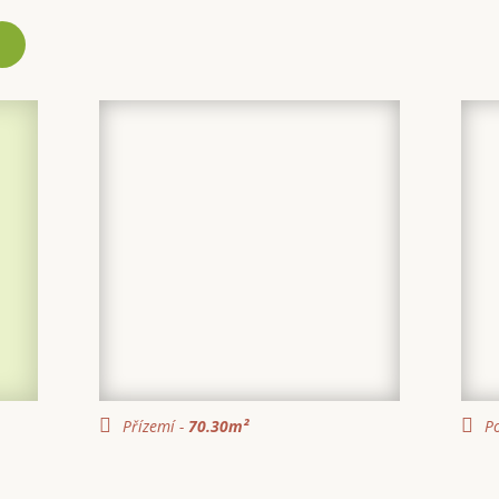
Přízemí -
70.30
m²
Po