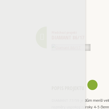
Předchozí projekt
DIAMANT 86/17
POPIS PROJEKTU
DIAMANT 77/59 je dům menší velik
rozměry uspokojí nároky 4-5 členn