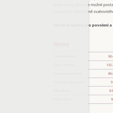
boční strany domu je možné posta
rovinatého nebo mírně svahovitéh
Obsah projektu pro povolení a
Výměry
Obytná plocha:
90
Užitná plocha:
132
Zastavěná plocha:
86
Obestavěný prostor:
5
Šířka domu:
9.
Délka domu:
9