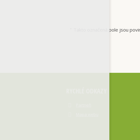
Takto označená pole jsou povi
*
RYCHLÉ ODKAZY
Partneři
Mapa webu