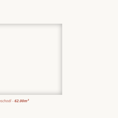
schodí -
62.00
m²