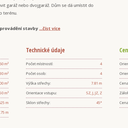
vit garáž nebo dvojgaráž. Dům se dá umístit do
o terénu.
 provádění stavby
...číst více
Technické údaje
Cen
.60
m²
Počet místností:
4
Orien
.30
m²
Počet osob:
4
Orie
.00
m²
Výška střechy:
7.81
m
Cena
50
m³
Orientace vstupu:
SZ, J, JZ, Z
Zálo
625
m
Sklon střechy:
45
°
Cena
.75
m