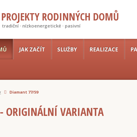
PROJEKTY RODINNÝCH DOMŮ
tradiční · nízkoenergetické · pasivní
MŮ
JAK ZAČÍT
SLUŽBY
REALIZACE
PA
y
Diamant 77/59
- ORIGINÁLNÍ VARIANTA