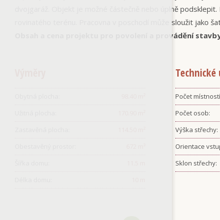
dvojgaráž. Objekt je možné částečně nebo úplně podsklepit
rovinatého terénu. Pracovna v poschodí může sloužit jako ša
Obsah a cena projektu pro povolení a provádění stavb
Výměry
Technické 
Obytná plocha:
98.40
m²
Počet místností
Užitná plocha:
170.90
m²
Počet osob:
Zastavěná plocha:
114.50
m²
Výška střechy:
Obestavěný prostor:
672
m³
Orientace vstu
Šířka domu:
11.5
m
Sklon střechy:
Délka domu:
10
m