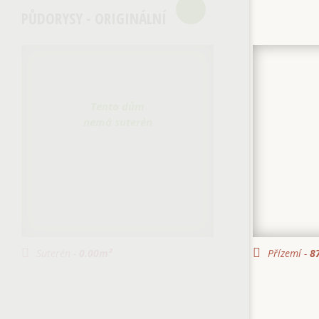
PŮDORYSY - ORIGINÁLNÍ
Tento dům
nemá suterén
Suterén -
0.00
m²
Přízemí -
87