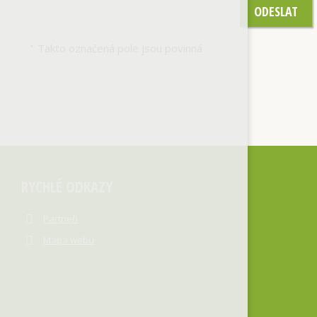
ODESLAT
Takto označená pole jsou povinná
*
RYCHLÉ ODKAZY
Partneři
Mapa webu