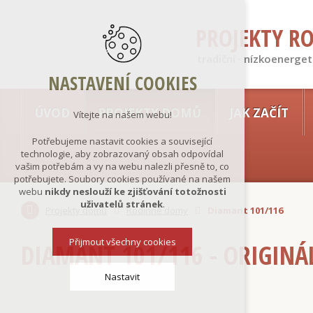
PROJEKTY R
tradiční · nízkoenerget
NASTAVENÍ COOKIES
ÚVOD
PROJEKTY DOMŮ
JAK ZAČÍT
Vítejte na našem webu!
Potřebujeme nastavit cookies a související
technologie, aby zobrazovaný obsah odpovídal
vašim potřebám a vy na webu nalezli přesně to, co
potřebujete. Soubory cookies používané na našem
webu
nikdy neslouží ke zjišťování totožnosti
uživatelů stránek
.
Projekty domů
Rodinné domy
Diamant 101/116
Přijmout všechny cookies
DIAMANT 101/116 - ORIGINÁ
Nastavit