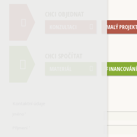
CHCI OBJEDNAT
KONZULTACI
MALÝ PROJEK
CHCI SPOČÍTAT
MATERIÁL
FINANCOVÁN
Kontaktní údaje
Jméno
*
Příjmení
*