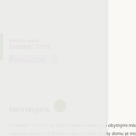
Předchozí projekt
DIAMANT 77/59
POPIS PROJEKTU
DIAMANT 101/116 je dům střední velikosti s 5 obytnými mí
uspokojí nároky 5-6 členné rodiny. Z boční strany domu je m