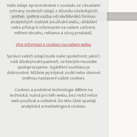
Technická cookies
Vaše údaje zpracováváme v souladu se zásadami
nutná pro provozování webu
ochrany osobních údajů z důvodu následujících
udržení kontextu stránek (session):
potřeb: zpětná vazba od návštěvníků formou
případná přihlášení, volby jazyka, apod.
analytických statistik používání webu, ukládání
nebo přístup k informacím na vašem zařízení,
Volitelná cookies
měření obsahu, reklama a vývoj produktů.
analytická pro anonymizované
vyhodnocení návštěvnosti
Více informací o cookies na našem webu
marketingová cookies
(Google,Smartsupp,Seznam)
Správci vašich údajů bude naše společnost, jakož i
naši důvěryhodní partneři, se kterými neustále
Více informací o cookies na našem webu
spolupracujeme. Vyjádření souhlasu je
dobrovolné. Můžete jej kdykoli zrušit nebo obnovit
změnou nastavení vašich cookies.
Přijmout všechny cookies
Cookies a podobné technologie dělíme na
technická: nutná pro běh webu, bez nichž nelze
Odmítnout vše
web používat a volitelná. Do této části spadají
analytická a marketingová cookies.