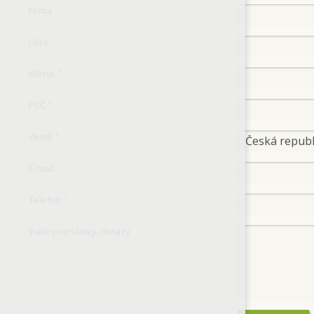
Firma
Ulice
*
Město
*
PSČ
*
Země
*
E-mail
*
Telefon
*
Vaše poznámky, dotazy