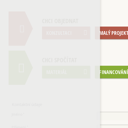
CHCI OBJEDNAT
KONZULTACI
MALÝ PROJEK
CHCI SPOČÍTAT
MATERIÁL
FINANCOVÁN
Kontaktní údaje
Jméno
*
Příjmení
*