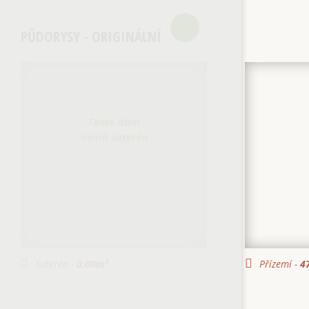
PŮDORYSY - ORIGINÁLNÍ
Tento dům
nemá suterén
Suterén -
0.00
m²
Přízemí -
47