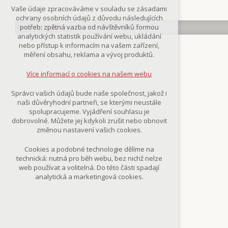
Technická cookies
Vaše údaje zpracováváme v souladu se zásadami
nutná pro provozování webu
ochrany osobních údajů z důvodu následujících
udržení kontextu stránek (session):
potřeb: zpětná vazba od návštěvníků formou
případná přihlášení, volby jazyka, apod.
analytických statistik používání webu, ukládání
nebo přístup k informacím na vašem zařízení,
Volitelná cookies
měření obsahu, reklama a vývoj produktů.
analytická pro anonymizované
vyhodnocení návštěvnosti
Více informací o cookies na našem webu
marketingová cookies
(Google,Smartsupp,Seznam)
Správci vašich údajů bude naše společnost, jakož i
naši důvěryhodní partneři, se kterými neustále
Více informací o cookies na našem webu
spolupracujeme. Vyjádření souhlasu je
dobrovolné. Můžete jej kdykoli zrušit nebo obnovit
změnou nastavení vašich cookies.
Přijmout všechny cookies
Cookies a podobné technologie dělíme na
technická: nutná pro běh webu, bez nichž nelze
Odmítnout vše
web používat a volitelná. Do této části spadají
analytická a marketingová cookies.