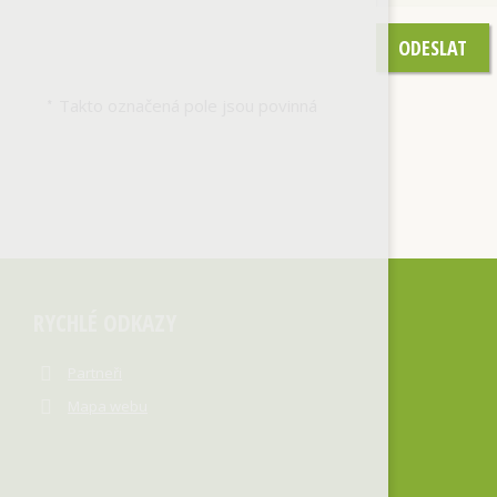
ODESLAT
Takto označená pole jsou povinná
*
RYCHLÉ ODKAZY
Partneři
Mapa webu