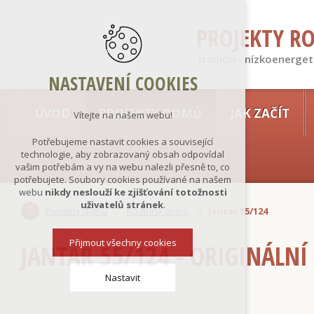
PROJEKTY R
tradiční · nízkoenerget
NASTAVENÍ COOKIES
ÚVOD
PROJEKTY DOMŮ
JAK ZAČÍT
Vítejte na našem webu!
Potřebujeme nastavit cookies a související
technologie, aby zobrazovaný obsah odpovídal
vašim potřebám a vy na webu nalezli přesně to, co
potřebujete. Soubory cookies používané na našem
webu
nikdy neslouží ke zjišťování totožnosti
uživatelů stránek
.
Projekty domů
Rodinné domy
Jantar 55/124
Přijmout všechny cookies
JANTAR 55/124 - ORIGINÁLNÍ
Nastavit