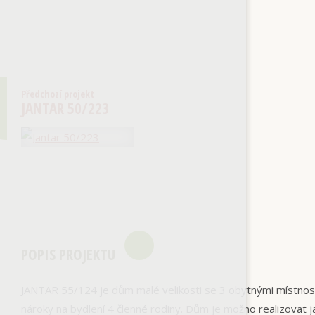
Předchozí projekt
JANTAR 50/223
POPIS PROJEKTU
JANTAR 55/124 je dům malé velikosti se 3 obytnými místnos
nároky na bydlení 4 členné rodiny. Dům je možno realizovat j