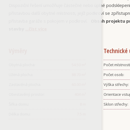
Dispoziční řešení umožňuje částečné nebo úplné podsklepení.
přístavbou další obytné místnosti, jejíž podkroví se zpřístupní
přístavba garáže s pokojem v podkroví.
Obsah projektu p
stavby
...číst více
Výměry
Technické 
Obytná plocha:
54.50
m²
Počet místností
Užitná plocha:
88.70
m²
Počet osob:
Zastavěná plocha:
60.00
m²
Výška střechy:
Obestavěný prostor:
404
m³
Orientace vstu
Šířka domu:
8
m
Sklon střechy:
Délka domu:
7.5
m