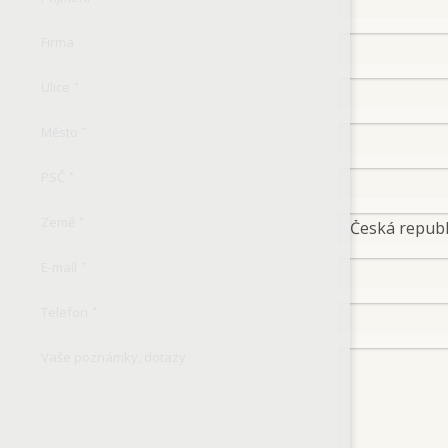
Firma
Ulice
*
Město
*
PSČ
*
Země
*
E-mail
*
Telefon
*
Vaše poznámky, dotazy