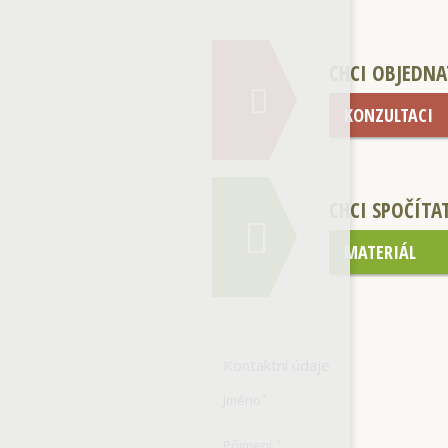
CHCI OBJEDNA
KONZULTACI
CHCI SPOČÍTA
MATERIÁL
Kontaktní údaje
Jméno
*
Příjmení
*