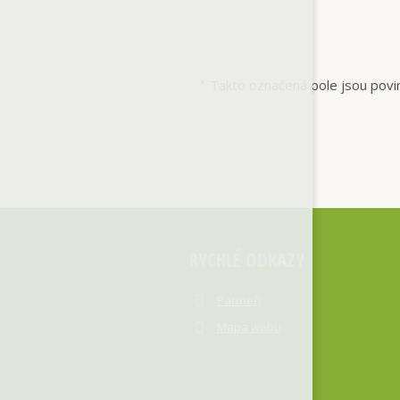
Takto označená pole jsou povi
*
RYCHLÉ ODKAZY
Partneři
Mapa webu