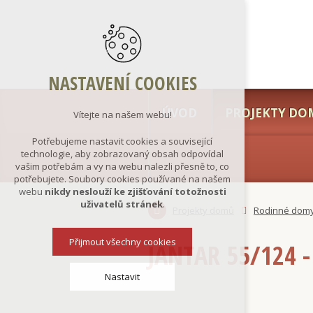
NASTAVENÍ COOKIES
ÚVOD
PROJEKTY DO
Vítejte na našem webu!
Potřebujeme nastavit cookies a související
technologie, aby zobrazovaný obsah odpovídal
vašim potřebám a vy na webu nalezli přesně to, co
potřebujete. Soubory cookies používané na našem
webu
nikdy neslouží ke zjišťování totožnosti
uživatelů stránek
.
Projekty domů
Rodinné dom
Přijmout všechny cookies
JANTAR 55/124 
Nastavit