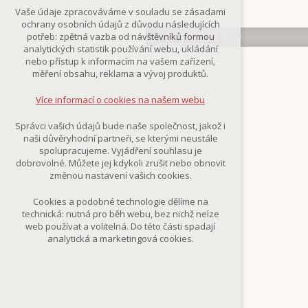
Technická cookies
Vaše údaje zpracováváme v souladu se zásadami
nutná pro provozování webu
ochrany osobních údajů z důvodu následujících
udržení kontextu stránek (session):
potřeb: zpětná vazba od návštěvníků formou
případná přihlášení, volby jazyka, apod.
analytických statistik používání webu, ukládání
nebo přístup k informacím na vašem zařízení,
Volitelná cookies
měření obsahu, reklama a vývoj produktů.
analytická pro anonymizované
vyhodnocení návštěvnosti
Více informací o cookies na našem webu
marketingová cookies
(Google,Smartsupp,Seznam)
Správci vašich údajů bude naše společnost, jakož i
naši důvěryhodní partneři, se kterými neustále
Více informací o cookies na našem webu
spolupracujeme. Vyjádření souhlasu je
dobrovolné. Můžete jej kdykoli zrušit nebo obnovit
změnou nastavení vašich cookies.
Přijmout všechny cookies
Cookies a podobné technologie dělíme na
technická: nutná pro běh webu, bez nichž nelze
Odmítnout vše
web používat a volitelná. Do této části spadají
analytická a marketingová cookies.