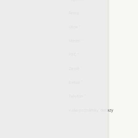
Firma
Ulice
*
Město
*
PSČ
*
Země
*
E-mail
*
Telefon
*
Vaše poznámky, dotazy