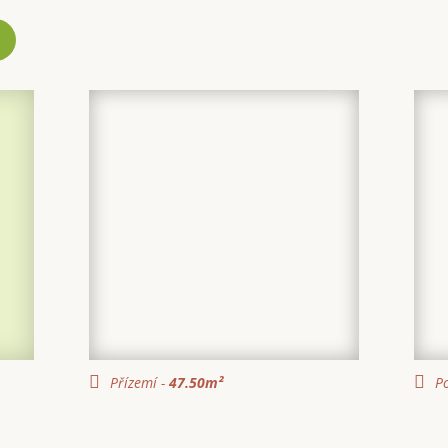
Přízemí -
47.50
m²
Po