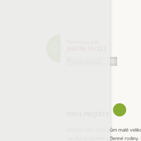
Předchozí projekt
JANTAR 50/223
POPIS PROJEKTU
JANTAR 55/124 je dům malé veliko
nároky na bydlení 4 členné rodiny.