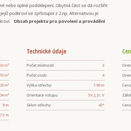
né nebo úplné podsklepení. Obytná část se dá rozšířit
jejíž podkroví se zpřístupní z 2.np. Alternativou je
dkroví.
Obsah projektu pro povolení a provádění
Technické údaje
Cen
.50
m²
Počet místností:
3
Orien
.70
m²
Počet osob:
4
Orie
.00
m²
Výška střechy:
7.98
m
Cena
04
m³
Orientace vstupu:
SV, J, JV, V
Zálo
8
m
Sklon střechy:
43
°
Cena
7.5
m