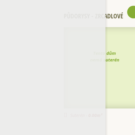
PŮDORYSY - ZRCADLOVÉ
Tento dům
nemá suterén
Suterén -
0.00
m²