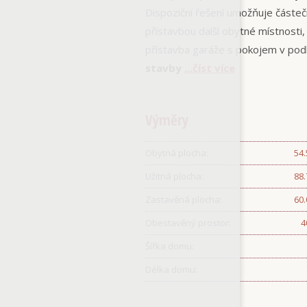
Dispoziční řešení umožňuje částeč
přístavbou další obytné místnosti, 
přístavba garáže s pokojem v po
stavby
...číst více
Výměry
Obytná plocha:
54
Užitná plocha:
88
Zastavěná plocha:
60
Obestavěný prostor:
4
Šířka domu:
Délka domu: