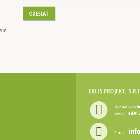
ODESLAT
nná
ERLIS PROJEKT, S.R.
Zákaznická l
+420 
Mobil:
inf
E-mail: