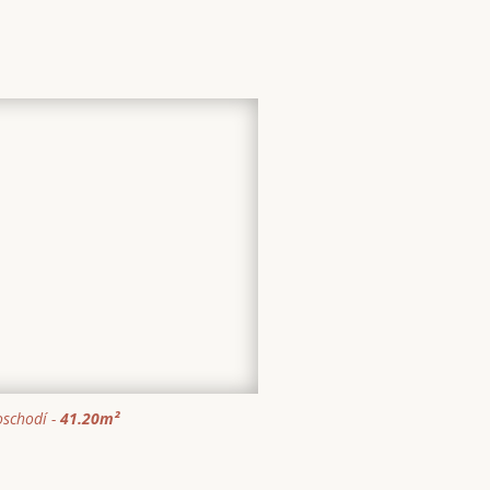
schodí -
41.20
m²