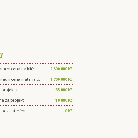
y
tační cena na klíč:
2 800 000
Kč
ntační cena materiálu:
1 700 000
Kč
 projektu:
35 000
Kč
ha za projekt:
10 000
Kč
 bez suterénu:
0
Kč