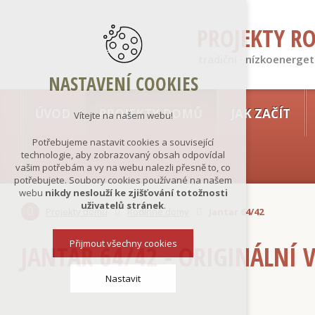
PROJEKTY R
tradiční · nízkoenerget
NASTAVENÍ COOKIES
ÚVOD
PROJEKTY DOMŮ
JAK ZAČÍT
Vítejte na našem webu!
Potřebujeme nastavit cookies a související
technologie, aby zobrazovaný obsah odpovídal
vašim potřebám a vy na webu nalezli přesně to, co
potřebujete. Soubory cookies používané na našem
webu
nikdy neslouží ke zjišťování totožnosti
uživatelů stránek
.
Projekty domů
Rodinné domy
Jantar 64/42
Přijmout všechny cookies
JANTAR 64/42 - ORIGINÁLNÍ 
Nastavit