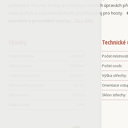
podsklepit. Prostor terasy je možné po menších úpravách př
nebo kuchyň a z původní kuchyně vytvořit pokoj pro hosty.
povolení a provádění stavby
... číst dále
Výměry
Technické 
Obytná plocha:
63.40
m²
Počet místností
Užitná plocha:
138.90
m²
Počet osob:
Zastavěná plocha:
104.40
m²
Výška střechy:
Obestavěný prostor:
657
m³
Orientace vstu
Šířka domu:
12.37
m
Sklon střechy:
Délka domu:
10
m