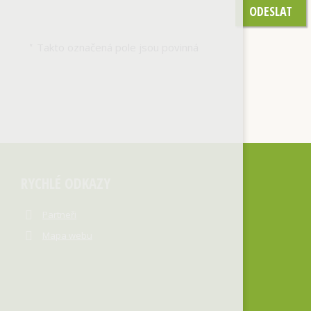
ODESLAT
Takto označená pole jsou povinná
*
RYCHLÉ ODKAZY
Partneři
Mapa webu