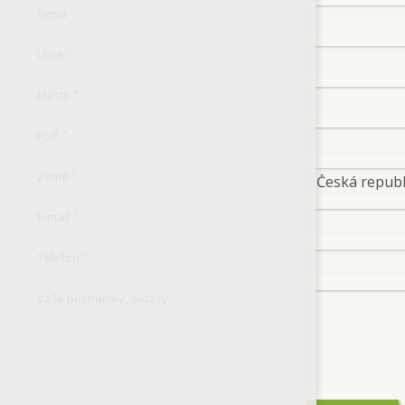
Firma
Ulice
*
Město
*
PSČ
*
Země
*
E-mail
*
Telefon
*
Vaše poznámky, dotazy