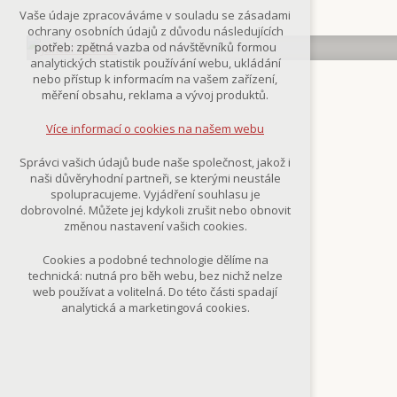
Technická cookies
Vaše údaje zpracováváme v souladu se zásadami
nutná pro provozování webu
ochrany osobních údajů z důvodu následujících
udržení kontextu stránek (session):
potřeb: zpětná vazba od návštěvníků formou
případná přihlášení, volby jazyka, apod.
analytických statistik používání webu, ukládání
nebo přístup k informacím na vašem zařízení,
Volitelná cookies
měření obsahu, reklama a vývoj produktů.
analytická pro anonymizované
vyhodnocení návštěvnosti
Více informací o cookies na našem webu
marketingová cookies
(Google,Smartsupp,Seznam)
Správci vašich údajů bude naše společnost, jakož i
naši důvěryhodní partneři, se kterými neustále
Více informací o cookies na našem webu
spolupracujeme. Vyjádření souhlasu je
dobrovolné. Můžete jej kdykoli zrušit nebo obnovit
změnou nastavení vašich cookies.
Přijmout všechny cookies
Cookies a podobné technologie dělíme na
technická: nutná pro běh webu, bez nichž nelze
Odmítnout vše
web používat a volitelná. Do této části spadají
analytická a marketingová cookies.