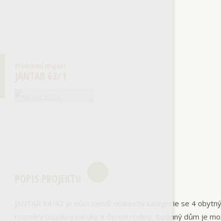
Předchozí projekt
JANTAR 63/1
POPIS PROJEKTU
JANTAR 64/42 je dům menší velikostní kategorie se 4 obytn
rozměry uspokojí nároky 4 členné rodiny. Rodinný dům je m