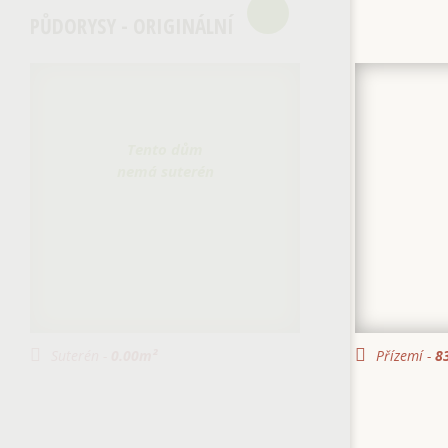
PŮDORYSY - ORIGINÁLNÍ
Tento dům
nemá suterén
Suterén -
0.00
m²
Přízemí -
83