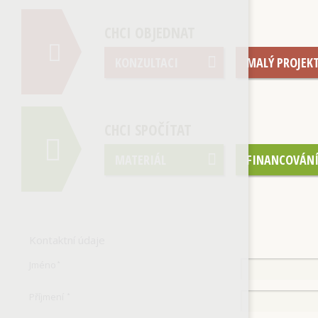
CHCI OBJEDNAT
KONZULTACI
MALÝ PROJEK
CHCI SPOČÍTAT
MATERIÁL
FINANCOVÁN
Kontaktní údaje
Jméno
*
Příjmení
*