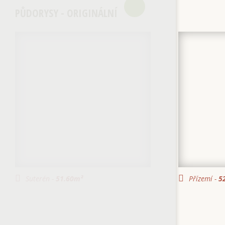
PŮDORYSY - ORIGINÁLNÍ
Suterén -
51.60
m²
Přízemí -
52