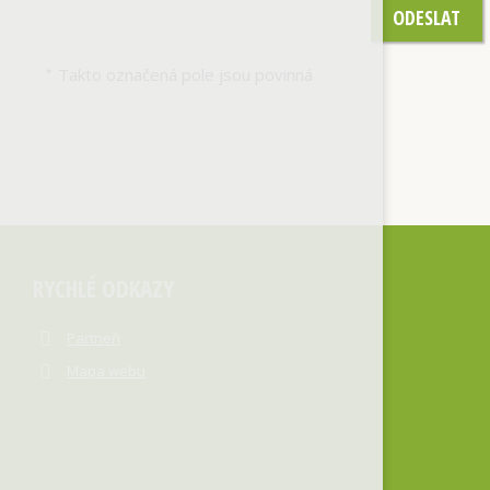
ODESLAT
Takto označená pole jsou povinná
*
RYCHLÉ ODKAZY
Partneři
Mapa webu