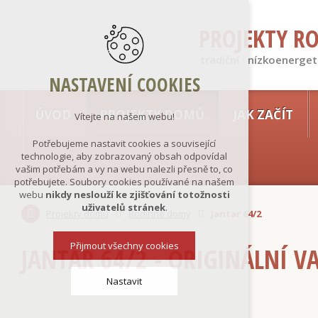
PROJEKTY R
tradiční · nízkoenerget
NASTAVENÍ COOKIES
ÚVOD
PROJEKTY DOMŮ
JAK ZAČÍT
Vítejte na našem webu!
Potřebujeme nastavit cookies a související
technologie, aby zobrazovaný obsah odpovídal
vašim potřebám a vy na webu nalezli přesně to, co
potřebujete. Soubory cookies používané na našem
webu
nikdy neslouží ke zjišťování totožnosti
uživatelů stránek
.
Projekty domů
Rodinné domy
Jantar 64/2
Přijmout všechny cookies
JANTAR 64/2 - ORIGINÁLNÍ V
Nastavit