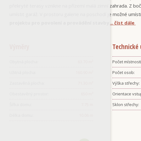
překryté terasy vznikne na přízemí malá zimní zahrada. Z bo
umístit garáž. V prostoru galerie na poschodí je možné umíst
projektu pro povolení a provádění stavby
... číst dále
Výměry
Technické 
Obytná plocha:
63.70
m²
Počet místností
Užitná plocha:
160.90
m²
Počet osob:
Zastavěná plocha:
71.30
m²
Výška střechy:
Obestavěný prostor:
650
m³
Orientace vstu
Šířka domu:
7.75
m
Sklon střechy:
Délka domu:
10.06
m