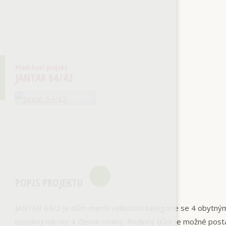
Předchozí projekt
JANTAR 64/42
POPIS PROJEKTU
JANTAR 64/2 je dům menší velikostní kategorie se 4 obytný
uspokojí nároky 4 členné rodiny. Rodinný dům je možné post