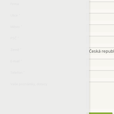
Firma
Ulice
*
Město
*
PSČ
*
Země
*
E-mail
*
Telefon
*
Vaše poznámky, dotazy