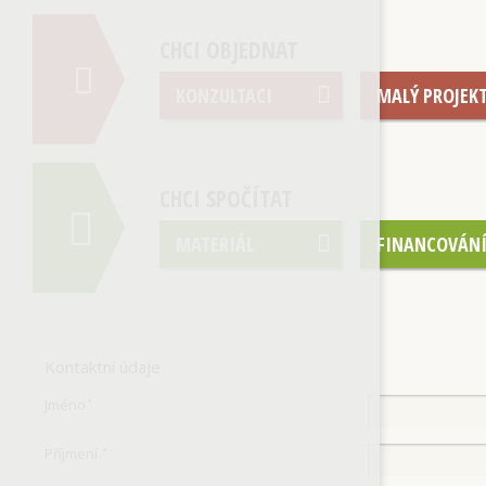
CHCI OBJEDNAT
KONZULTACI
MALÝ PROJEK
CHCI SPOČÍTAT
MATERIÁL
FINANCOVÁN
Kontaktní údaje
Jméno
*
Příjmení
*