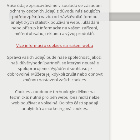
Technická cookies
Vaše údaje zpracováváme v souladu se zásadami
nutná pro provozování webu
ochrany osobních údajů z důvodu následujících
udržení kontextu stránek (session):
potřeb: zpětná vazba od návštěvníků formou
případná přihlášení, volby jazyka, apod.
analytických statistik používání webu, ukládání
nebo přístup k informacím na vašem zařízení,
Volitelná cookies
měření obsahu, reklama a vývoj produktů.
analytická pro anonymizované
vyhodnocení návštěvnosti
Více informací o cookies na našem webu
marketingová cookies
(Google,Smartsupp,Seznam)
Správci vašich údajů bude naše společnost, jakož i
naši důvěryhodní partneři, se kterými neustále
Více informací o cookies na našem webu
spolupracujeme. Vyjádření souhlasu je
dobrovolné. Můžete jej kdykoli zrušit nebo obnovit
změnou nastavení vašich cookies.
Přijmout všechny cookies
Cookies a podobné technologie dělíme na
technická: nutná pro běh webu, bez nichž nelze
Odmítnout vše
web používat a volitelná. Do této části spadají
analytická a marketingová cookies.