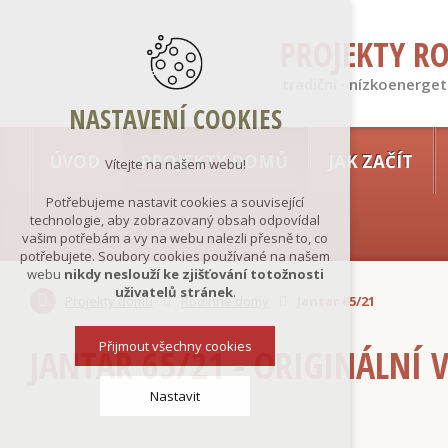
PROJEKTY R
tradiční · nízkoenerget
NASTAVENÍ COOKIES
ÚVOD
PROJEKTY DOMŮ
JAK ZAČÍT
Vítejte na našem webu!
Potřebujeme nastavit cookies a související
technologie, aby zobrazovaný obsah odpovídal
vašim potřebám a vy na webu nalezli přesně to, co
potřebujete. Soubory cookies používané na našem
webu
nikdy neslouží ke zjišťování totožnosti
uživatelů stránek
.
Projekty domů
Rodinné domy
Jantar 65/21
Přijmout všechny cookies
JANTAR 65/21 - ORIGINÁLNÍ 
Nastavit