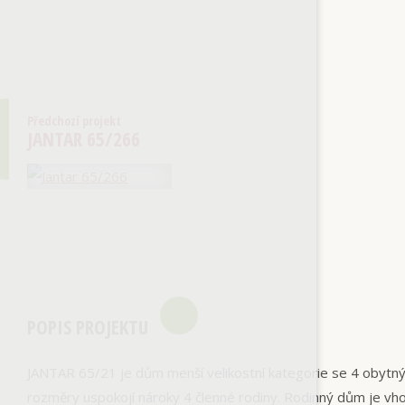
Předchozí projekt
JANTAR 65/266
POPIS PROJEKTU
JANTAR 65/21 je dům menší velikostní kategorie se 4 obytn
rozměry uspokojí nároky 4 členné rodiny. Rodinný dům je vho