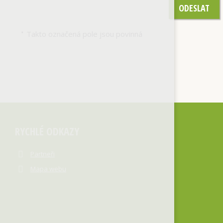
ODESLAT
Takto označená pole jsou povinná
*
RYCHLÉ ODKAZY
Partneři
Mapa webu