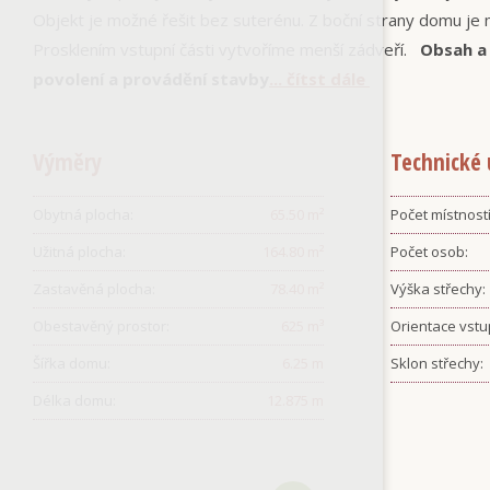
Objekt je možné řešit bez suterénu. Z boční strany domu je 
Prosklením vstupní části vytvoříme menší zádveří.
Obsah a
povolení a provádění stavby
... čítst dále
Výměry
Technické 
Obytná plocha:
65.50
m²
Počet místností
Užitná plocha:
164.80
m²
Počet osob:
Zastavěná plocha:
78.40
m²
Výška střechy:
Obestavěný prostor:
625
m³
Orientace vstu
Šířka domu:
6.25
m
Sklon střechy:
Délka domu:
12.875
m