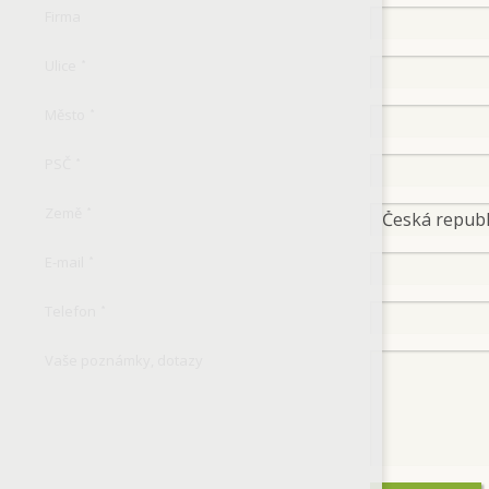
Firma
Ulice
*
Město
*
PSČ
*
Země
*
E-mail
*
Telefon
*
Vaše poznámky, dotazy