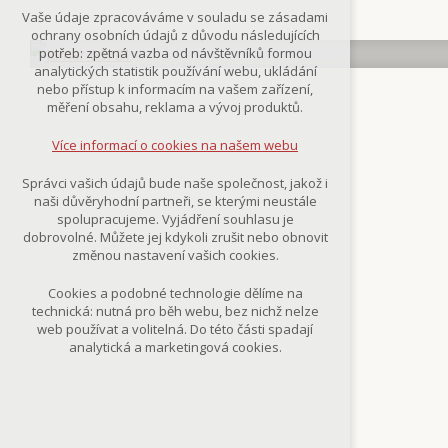
Technická cookies
Vaše údaje zpracováváme v souladu se zásadami
nutná pro provozování webu
ochrany osobních údajů z důvodu následujících
udržení kontextu stránek (session):
potřeb: zpětná vazba od návštěvníků formou
případná přihlášení, volby jazyka, apod.
analytických statistik používání webu, ukládání
nebo přístup k informacím na vašem zařízení,
Volitelná cookies
měření obsahu, reklama a vývoj produktů.
analytická pro anonymizované
vyhodnocení návštěvnosti
Více informací o cookies na našem webu
marketingová cookies
(Google,Smartsupp,Seznam)
Správci vašich údajů bude naše společnost, jakož i
naši důvěryhodní partneři, se kterými neustále
Více informací o cookies na našem webu
spolupracujeme. Vyjádření souhlasu je
dobrovolné. Můžete jej kdykoli zrušit nebo obnovit
změnou nastavení vašich cookies.
Přijmout všechny cookies
Cookies a podobné technologie dělíme na
technická: nutná pro běh webu, bez nichž nelze
Odmítnout vše
web používat a volitelná. Do této části spadají
analytická a marketingová cookies.