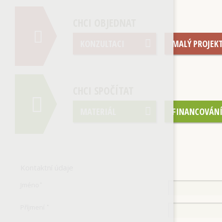
CHCI OBJEDNAT
KONZULTACI
MALÝ PROJEK
CHCI SPOČÍTAT
MATERIÁL
FINANCOVÁN
Kontaktní údaje
Jméno
*
Příjmení
*