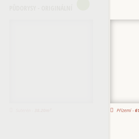
PŮDORYSY - ORIGINÁLNÍ
Suterén -
38.20
m²
Přízemí -
61