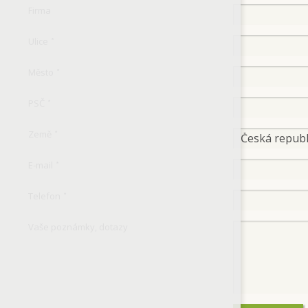
Firma
Ulice
*
Město
*
PSČ
*
Země
*
E-mail
*
Telefon
*
Vaše poznámky, dotazy