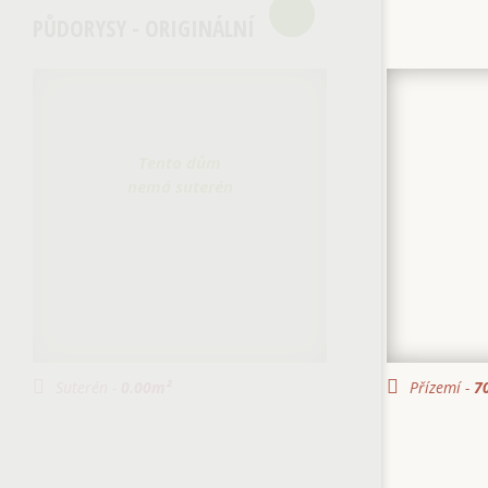
PŮDORYSY - ORIGINÁLNÍ
Tento dům
nemá suterén
Suterén -
0.00
m²
Přízemí -
70