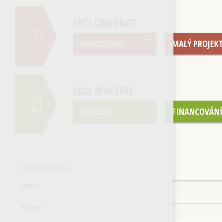
CHCI OBJEDNAT
KONZULTACI
MALÝ PROJEK
CHCI SPOČÍTAT
MATERIÁL
FINANCOVÁN
Kontaktní údaje
Jméno
*
Příjmení
*