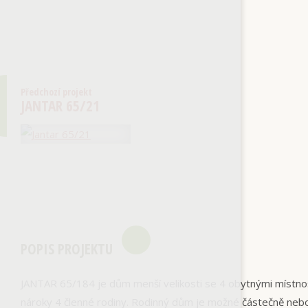
Předchozí projekt
JANTAR 65/21
POPIS PROJEKTU
JANTAR 65/184 je dům menší velikosti se 4 obytnými místno
nároky 4 členné rodiny. Rodinný dům je možné částečně nebo 