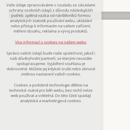
Technická cookies
Vaše údaje zpracováváme v souladu se zásadami
nutná pro provozování webu
ochrany osobních údajů z důvodu následujících
udržení kontextu stránek (session):
potřeb: zpětná vazba od návštěvníků formou
případná přihlášení, volby jazyka, apod.
analytických statistik používání webu, ukládání
nebo přístup k informacím na vašem zařízení,
Volitelná cookies
měření obsahu, reklama a vývoj produktů.
analytická pro anonymizované
vyhodnocení návštěvnosti
Více informací o cookies na našem webu
marketingová cookies
(Google,Smartsupp,Seznam)
Správci vašich údajů bude naše společnost, jakož i
naši důvěryhodní partneři, se kterými neustále
Více informací o cookies na našem webu
spolupracujeme. Vyjádření souhlasu je
dobrovolné. Můžete jej kdykoli zrušit nebo obnovit
změnou nastavení vašich cookies.
Přijmout všechny cookies
Cookies a podobné technologie dělíme na
technická: nutná pro běh webu, bez nichž nelze
Odmítnout vše
web používat a volitelná. Do této části spadají
analytická a marketingová cookies.