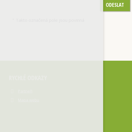
ODESLAT
Takto označená pole jsou povinná
*
RYCHLÉ ODKAZY
Partneři
Mapa webu