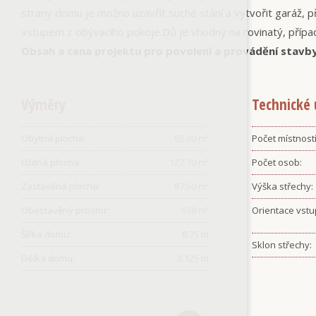
strany domu je možno uzavřít suché stání a vytvořit garáž, p
vstupem z obývacího pokoje.Dů je vhodný na rovinatý, přípa
Obsah a cena projektu pro povolení a provádění stavb
Výměry
Technické 
Obytná plocha:
65.90
m²
Počet místností
Užitná plocha:
127.70
m²
Počet osob:
Zastavěná plocha:
87.50
m²
Výška střechy:
Obestavěný prostor:
538
m³
Orientace vstu
Šířka domu:
8.75
m
Sklon střechy:
Délka domu:
8.125
m