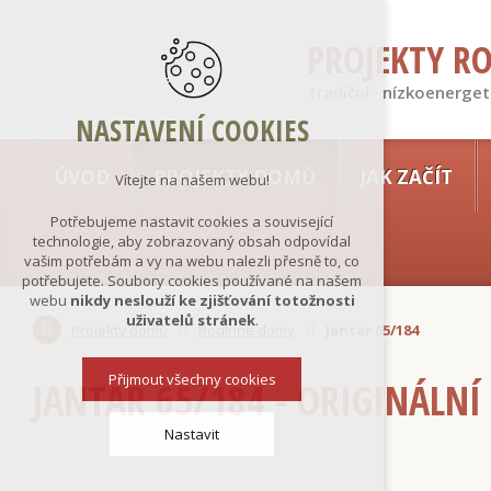
PROJEKTY R
tradiční · nízkoenerget
NASTAVENÍ COOKIES
ÚVOD
PROJEKTY DOMŮ
JAK ZAČÍT
Vítejte na našem webu!
Potřebujeme nastavit cookies a související
technologie, aby zobrazovaný obsah odpovídal
vašim potřebám a vy na webu nalezli přesně to, co
potřebujete. Soubory cookies používané na našem
webu
nikdy neslouží ke zjišťování totožnosti
uživatelů stránek
.
Projekty domů
Rodinné domy
Jantar 65/184
Přijmout všechny cookies
JANTAR 65/184 - ORIGINÁLNÍ
Nastavit