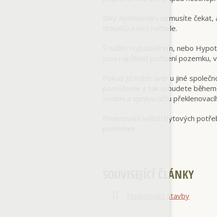
Díky Rychloúvěru nemusíte čekat, 
dokladů a bez ručitele.
S naším Hypoúvěrem, nebo Hypotéč
jsou například pořízení pozemku,
Pokud již máte úvěr u jiné společno
pomůžeme a tak si budete během krá
vedení a správu účtu překlenovací
Financování vašich bytových potře
podmínek.
SOUVISEJÍCÍ ČLÁNKY
Financování stavby