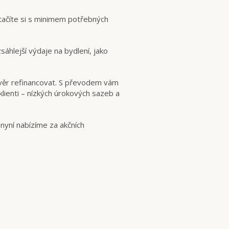
tačíte si s minimem potřebných
hlejší výdaje na bydlení, jako
í úvěr refinancovat. S převodem vám
lienti – nízkých úrokových sazeb a
nyní nabízíme za akčních