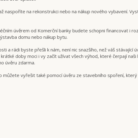
až naspoříte na rekonstrukci nebo na nákup nového vybavení. Vys
ním úvěrem od Komerční banky budete schopni financovat i rozsá
 výstavba domu nebo nákup bytu.
sti a rádi byste přešli k nám, není nic snazšího, než váš stávajíc
tké doby moci i vy začít užívat všech výhod, které čerpají naši k
ho úvěru zdarma.
b můžete vyřešit také pomocí úvěru ze stavebního spoření, který 