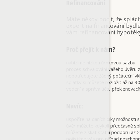
Refinancování
Máte někdy pocit, že splác
expert na financování bydl
vám refinancování hypotéky
Proč přejít k nám?
nabízíme nízkou úrokovou sazbu
proces schvalování vašeho úvěru 
nepotřebujete žádný počáteční vk
splátky si můžete rozložit až na 30
vedení a správa účtu překlenova
Navíc:
uspoříte na daních díky možnosti 
úvěr můžete kdykoli předčasně spl
můžete získat státní podporu až 
pojistíme vás pro případ neschopn