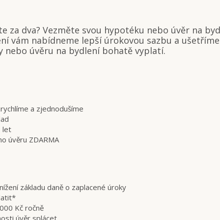
íte za dva? Vezměte svou hypotéku nebo úvěr na bydl
ení vám nabídneme lepší úrokovou sazbu a ušetříme
 nebo úvěru na bydlení bohatě vyplatí.
zrychlíme a zjednodušíme
lad
 let
cího úvěru ZDARMA
snížení základu daně o zaplacené úroky
atit*
2000 Kč ročně
osti úvěr splácet