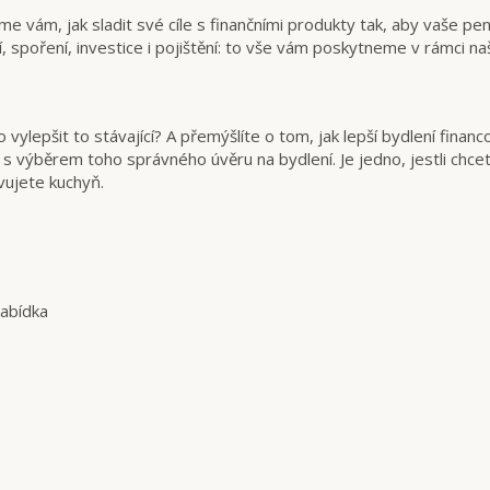
me vám, jak sladit své cíle s finančními produkty tak, aby vaše pe
í, spoření, investice i pojištění: to vše vám poskytneme v rámci n
o vylepšit to stávající? A přemýšlíte o tom, jak lepší bydlení fin
s výběrem toho správného úvěru na bydlení. Je jedno, jestli chce
ujete kuchyň.
nabídka