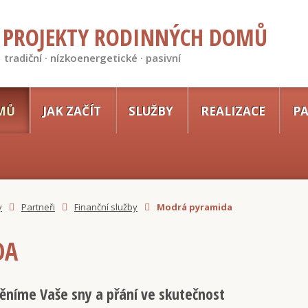
PROJEKTY RODINNÝCH DOMŮ
tradiční · nízkoenergetické · pasivní
MŮ
JAK ZAČÍT
SLUŽBY
REALIZACE
PA
y
Partneři
Finanční služby
Modrá pyramida
DA
níme Vaše sny a přání ve skutečnost