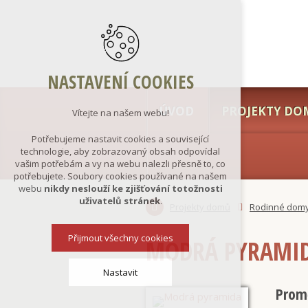
NASTAVENÍ COOKIES
ÚVOD
PROJEKTY DO
Vítejte na našem webu!
Potřebujeme nastavit cookies a související
technologie, aby zobrazovaný obsah odpovídal
vašim potřebám a vy na webu nalezli přesně to, co
potřebujete. Soubory cookies používané na našem
webu
nikdy neslouží ke zjišťování totožnosti
uživatelů stránek
.
Projekty domů
Rodinné dom
Přijmout všechny cookies
MODRÁ PYRAMI
Nastavit
Promě