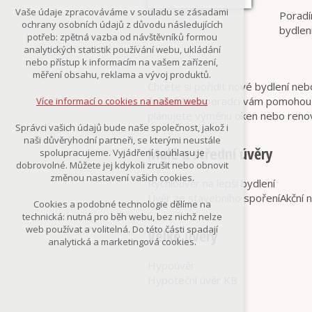
Technická cookies
Vaše údaje zpracováváme v souladu se zásadami
Poradí
nutná pro provozování webu
ochrany osobních údajů z důvodu následujících
bydlen
udržení kontextu stránek (session):
potřeb: zpětná vazba od návštěvníků formou
případná přihlášení, volby jazyka, apod.
analytických statistik používání webu, ukládání
nebo přístup k informacím na vašem zařízení,
Volitelná cookies
měření obsahu, reklama a vývoj produktů.
analytická pro anonymizované
Chcete si pořídit nové bydlení neb
vyhodnocení návštěvnosti
řešení. Naši poradci vám pomohou 
Více informací o cookies na našem webu
marketingová cookies
plánujete výměnu oken nebo renov
(Google,Smartsupp,Seznam)
Správci vašich údajů bude naše společnost, jakož i
naši důvěryhodní partneři, se kterými neustále
Více informací o cookies na našem webu
Malé a střední úvěry
spolupracujeme. Vyjádření souhlasu je
dobrovolné. Můžete jej kdykoli zrušit nebo obnovit
změnou nastavení vašich cookies.
Rychloúvěr na lepší bydlení
Přijmout všechny cookies
Úvěr ze stavebního spořeníAkční 
Cookies a podobné technologie dělíme na
technická: nutná pro běh webu, bez nichž nelze
Odmítnout vše
web používat a volitelná. Do této části spadají
Velké úvěry
analytická a marketingová cookies.
Hypoúvěr
Hypoteční úvěr KB