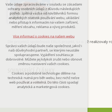
Technická cookies
Vaše údaje zpracováváme v souladu se zásadami
nutná pro provozování webu
ochrany osobních údajů z důvodu následujících
udržení kontextu stránek (session):
potřeb: zpětná vazba od návštěvníků formou
případná přihlášení, volby jazyka, apod.
analytických statistik používání webu, ukládání
nebo přístup k informacím na vašem zařízení,
Volitelná cookies
měření obsahu, reklama a vývoj produktů.
analytická pro anonymizované
vyhodnocení návštěvnosti
Více informací o cookies na našem webu
marketingová cookies
Dle projektů společnosti ERLIS projekt, s.r.o. již realizovaly
(Google,Smartsupp,Seznam)
Správci vašich údajů bude naše společnost, jakož i
zkušenosti a můžete se na ně obrátit.
naši důvěryhodní partneři, se kterými neustále
Více informací o cookies na našem webu
spolupracujeme. Vyjádření souhlasu je
dobrovolné. Můžete jej kdykoli zrušit nebo obnovit
změnou nastavení vašich cookies.
SOUVISEJÍCÍ ČLÁNKY
Přijmout všechny cookies
Cookies a podobné technologie dělíme na
technická: nutná pro běh webu, bez nichž nelze
Výběr stavební firmy
Odmítnout vše
web používat a volitelná. Do této části spadají
analytická a marketingová cookies.