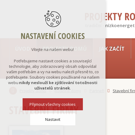
PROJEKTY R
tradiční · nízkoenerget
NASTAVENÍ COOKIES
ÚVOD
PROJEKTY DOMŮ
JAK ZAČÍT
Vítejte na našem webu!
Potřebujeme nastavit cookies a související
technologie, aby zobrazovaný obsah odpovídal
vašim potřebám a vy na webu nalezli přesně to, co
potřebujete. Soubory cookies používané na našem
webu
nikdy neslouží ke zjišťování totožnosti
uživatelů stránek
.
Projekty domů
Rodinné domy
Partneři
Stavební fi
Přijmout všechny cookies
STAVEBNÍ FIRMY
Nastavit