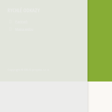
RYCHLÉ ODKAZY
Partneři
Mapa webu
Copyright © ERLIS projekt, s.r.o.